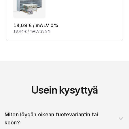
14,69
€ /
m
ALV 0%
18,44
€ /
m
ALV 25,5%
Usein kysyttyä
Miten löydän oikean tuotevariantin tai
koon?