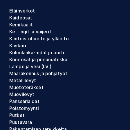
Eläinverkot
Kaideosat
Kemikaalit
Kettingit ja vaijerit
Kiinteistöhuolto ja ylläpito
Kivikorit
Kolmilanka-aidat ja portit
Koneosat ja pneumatiikka
Lämpö ja vesi (LVI)
Maarakennus ja pohjatyöt
Metallilevyt
Muototeräkset
Muovilevyt
Panssariaidat
Poistomyynti
Putket
Puutavara
Rakentamisen tarvikkeita