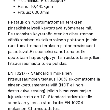
Yleisnimike: Prosessiputki
Paino: 10,445kg/m
Pituus: 6000mm
Peittaus on ruostumattoman teräksen
pintakäsittelyssä käytettävä työmenetelmä.
Peittaamista käytetään etenkin aiheuttaman
vähäkromisen oksidikerroksen poistoon. jolloin
ruostumattoman teräksen pintaominaisuudet
palautuvat.Eli suomeksi sanottuna putki
upotetaan happokylpyyn tai ruiskutetaan jolloin
hitsaussaumasta tulee puhdas.
EN 10217-7 Standardin mukainen
hitsaussaumojen testaus 100% rikkomattomalla
aineenkoetusmenettelyllä (NDT eli non-
destructive testing) jolloin hitsaussaumojen
lujuuskerroin on 1.0. Standarditarkistukselle
annetaan yleensä standardin EN 10204
mukainen 3.1 ainestodistus.