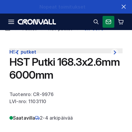
Nopeat toimitukset
Putket
HST putket
CR-9976
HST putket
HST Putki 168.3x2.6mm
6000mm
Tuotenro: CR-9976
LVI-nro: 1103110
Saatavilla
2-4 arkipäivää