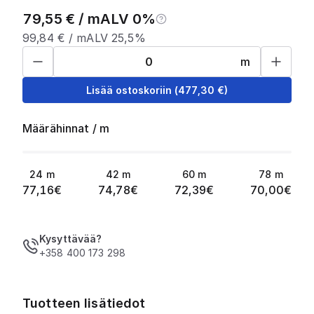
79,55
€ /
m
ALV 0%
99,84
€ /
m
ALV 25,5%
m
Lisää ostoskoriin
(
477,30
€)
Määrähinnat
/
m
24
m
42
m
60
m
78
m
77,16
€
74,78
€
72,39
€
70,00
€
Kysyttävää?
+358 400 173 298
Tuotteen lisätiedot