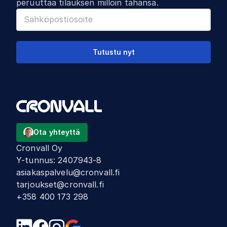
peruuttaa tilauksen milloin tahansa.
Tutustu nyt
Ota yhteyttä
Cronvall Oy
Y-tunnus
:
2407943-8
asiakaspalvelu@cronvall.fi
tarjoukset@cronvall.fi
+358 400 173 298