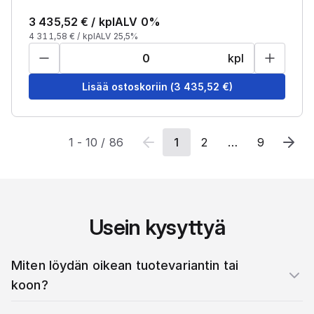
3 435,52
€ /
kpl
ALV 0%
4 311,58
€ /
kpl
ALV 25,5%
kpl
Lisää ostoskoriin
(
3 435,52
€)
1
-
10
/
86
1
2
…
9
Usein kysyttyä
Miten löydän oikean tuotevariantin tai
koon?