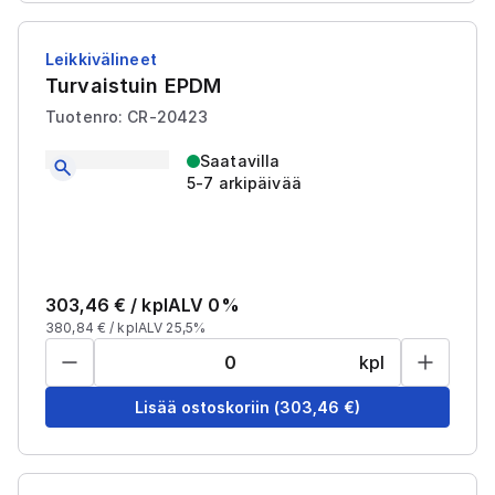
Leikkivälineet
Turvaistuin EPDM
Tuotenro: CR-20423
Saatavilla
5-7 arkipäivää
303,46
€ /
kpl
ALV 0%
380,84
€ /
kpl
ALV 25,5%
kpl
Lisää ostoskoriin
(
303,46
€)