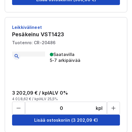
Leikkivälineet
Pesäkeinu VST1423
Tuotenro: CR-20486
Saatavilla
5-7 arkipäivää
3 202,09
€ /
kpl
ALV 0%
4 018,62
€ /
kpl
ALV 25,5%
kpl
Lisää ostoskoriin
(
3 202,09
€)