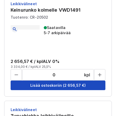
Leikkivälineet
Keinurunko kolmelle VWD1491
Tuotenro: CR-20502
Saatavilla
5-7 arkipäivää
2 656,57
€ /
kpl
ALV 0%
3 334,00
€ /
kpl
ALV 25,5%
kpl
Lisää ostoskoriin
(
2 656,57
€)
Leikkivälineet
Turvahiekka leikkivälineille