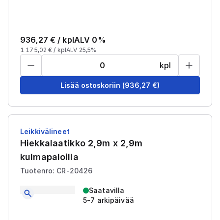
936,27
€ /
kpl
ALV 0%
1 175,02
€ /
kpl
ALV 25,5%
kpl
Lisää ostoskoriin
(
936,27
€)
Leikkivälineet
Hiekkalaatikko 2,9m x 2,9m
kulmapaloilla
Tuotenro: CR-20426
Saatavilla
5-7 arkipäivää