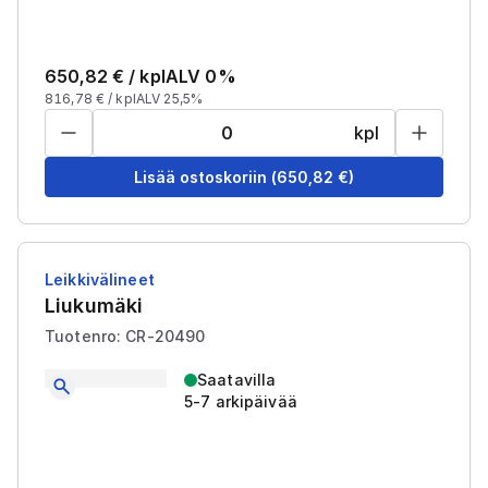
650,82
€ /
kpl
ALV 0%
816,78
€ /
kpl
ALV 25,5%
kpl
Lisää ostoskoriin
(
650,82
€)
Leikkivälineet
Liukumäki
Tuotenro: CR-20490
Saatavilla
5-7 arkipäivää