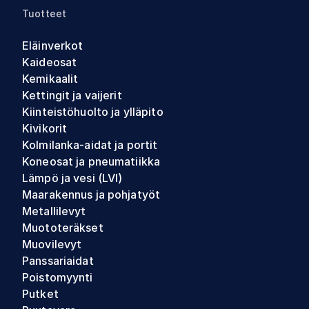
Tuotteet
Eläinverkot
Kaideosat
Kemikaalit
Kettingit ja vaijerit
Kiinteistöhuolto ja ylläpito
Kivikorit
Kolmilanka-aidat ja portit
Koneosat ja pneumatiikka
Lämpö ja vesi (LVI)
Maarakennus ja pohjatyöt
Metallilevyt
Muototeräkset
Muovilevyt
Panssariaidat
Poistomyynti
Putket