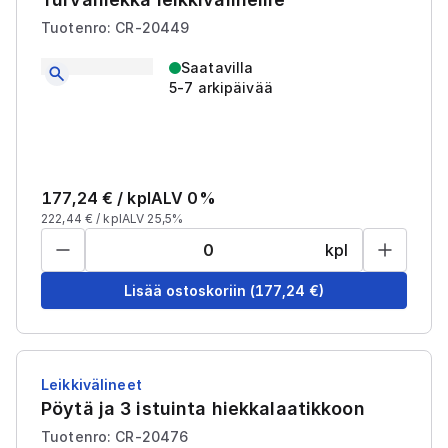
Tuotenro: CR-20449
Saatavilla
5-7 arkipäivää
177,24
€ /
kpl
ALV 0%
222,44
€ /
kpl
ALV 25,5%
kpl
Lisää ostoskoriin
(
177,24
€)
Leikkivälineet
Pöytä ja 3 istuinta hiekkalaatikkoon
Tuotenro: CR-20476