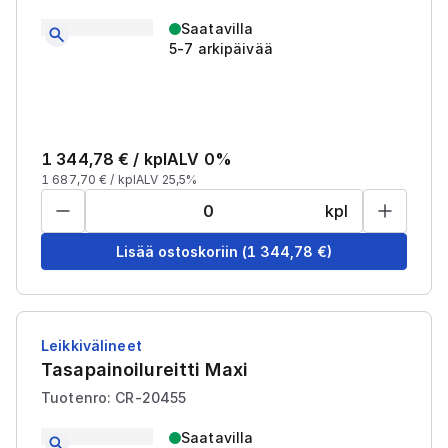
Saatavilla
5-7 arkipäivää
1 344,78
€ /
kpl
ALV 0%
1 687,70
€ /
kpl
ALV 25,5%
kpl
Lisää ostoskoriin
(
1 344,78
€)
Leikkivälineet
Tasapainoilureitti Maxi
Tuotenro: CR-20455
Saatavilla