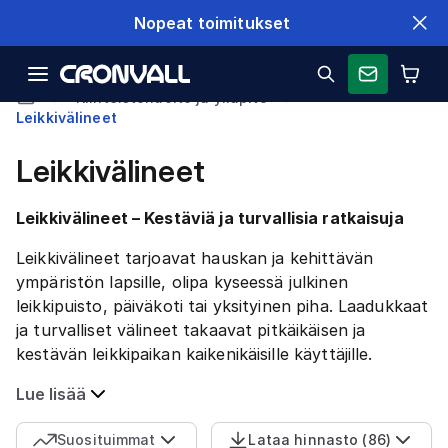
Nopeat toimitukset
Kiinteistöhuolto ja ylläpito
Leikkivälineet
Leikkivälineet
Leikkivälineet – Kestäviä ja turvallisia ratkaisuja
Leikkivälineet tarjoavat hauskan ja kehittävän
ympäristön lapsille, olipa kyseessä julkinen
leikkipuisto, päiväkoti tai yksityinen piha. Laadukkaat
ja turvalliset välineet takaavat pitkäikäisen ja
kestävän leikkipaikan kaikenikäisille käyttäjille.
Lue lisää
Suosituimmat
Lataa hinnasto
(
86
)