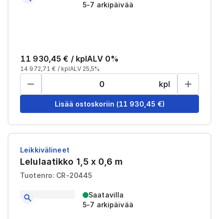
5-7 arkipäivää
11 930,45
€ /
kpl
ALV 0%
14 972,71
€ /
kpl
ALV 25,5%
kpl
Lisää ostoskoriin
(
11 930,45
€)
Leikkivälineet
Lelulaatikko 1,5 x 0,6 m
Tuotenro: CR-20445
Saatavilla
5-7 arkipäivää