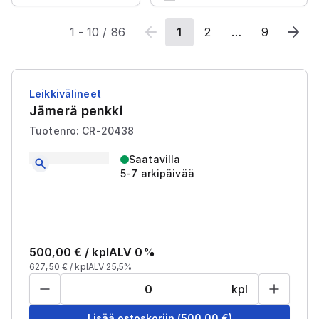
1
-
10
/
86
1
2
…
9
Leikkivälineet
Jämerä penkki
Tuotenro: CR-20438
Saatavilla
5-7 arkipäivää
500,00
€ /
kpl
ALV 0%
627,50
€ /
kpl
ALV 25,5%
kpl
Lisää ostoskoriin
(
500,00
€)