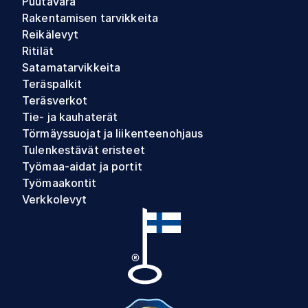
Puutavara
Rakentamisen tarvikkeita
Reikälevyt
Ritilät
Satamatarvikkeita
Teräspalkit
Teräsverkot
Tie- ja kauhaterät
Törmäyssuojat ja liikenteenohjaus
Tulenkestävät eristeet
Työmaa-aidat ja portit
Työmaakontit
Verkkolevyt