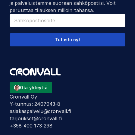
ja palveluistamme suoraan sähköpostiisi. Voit
peruuttaa tilauksen milloin tahansa.
Tutustu nyt
Ota yhteyttä
Cronvall Oy
Y-tunnus
:
2407943-8
asiakaspalvelu@cronvall.fi
tarjoukset@cronvall.fi
+358 400 173 298