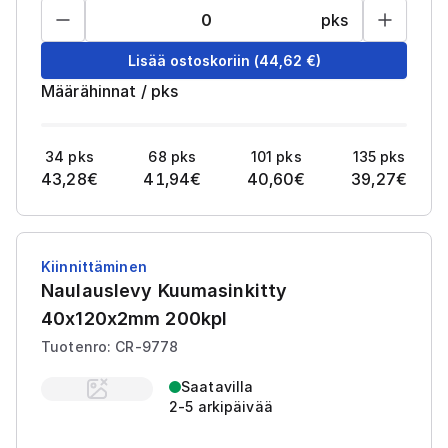
pks
Lisää ostoskoriin
(
44,62
€)
Määrähinnat
/
pks
34
pks
68
pks
101
pks
135
pks
43,28
€
41,94
€
40,60
€
39,27
€
Kiinnittäminen
Naulauslevy Kuumasinkitty
40x120x2mm 200kpl
Tuotenro: CR-9778
Saatavilla
2-5 arkipäivää