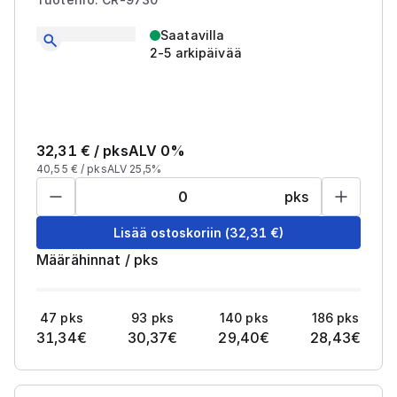
Saatavilla
2-5 arkipäivää
32,31
€ /
pks
ALV 0%
40,55
€ /
pks
ALV 25,5%
pks
Lisää ostoskoriin
(
32,31
€)
Määrähinnat
/
pks
47
pks
93
pks
140
pks
186
pks
31,34
€
30,37
€
29,40
€
28,43
€