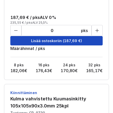
187,69
€ /
pks
ALV 0%
235,55
€ /
pks
ALV 25,5%
pks
Lisää ostoskoriin
(
187,69
€)
Määrähinnat
/
pks
8
pks
16
pks
24
pks
32
pks
182,06
€
176,43
€
170,80
€
165,17
€
Kiinnittäminen
Kulma vahvistettu Kuumasinkitty
105x105x90x3.0mm 25kpl
Tuotenro: CR-9730