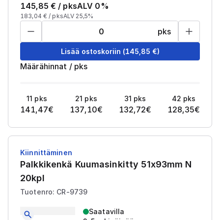
145,85
€ /
pks
ALV 0%
183,04
€ /
pks
ALV 25,5%
pks
Lisää ostoskoriin
(
145,85
€)
Määrähinnat
/
pks
11
pks
21
pks
31
pks
42
pks
141,47
€
137,10
€
132,72
€
128,35
€
Kiinnittäminen
Palkkikenkä Kuumasinkitty 51x93mm N
20kpl
Tuotenro: CR-9739
Saatavilla