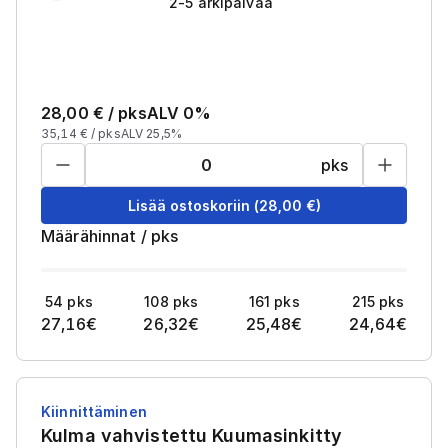
2-5 arkipäivää
28,00
€ /
pks
ALV 0%
35,14
€ /
pks
ALV 25,5%
pks
Lisää ostoskoriin
(
28,00
€)
Määrähinnat
/
pks
54
pks
108
pks
161
pks
215
pks
27,16
€
26,32
€
25,48
€
24,64
€
Kiinnittäminen
Kulma vahvistettu Kuumasinkitty