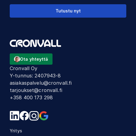
Tutustu nyt
Ota yhteyttä
Cronvall Oy
Y-tunnus
:
2407943-8
asiakaspalvelu@cronvall.fi
tarjoukset@cronvall.fi
+358 400 173 298
Yritys