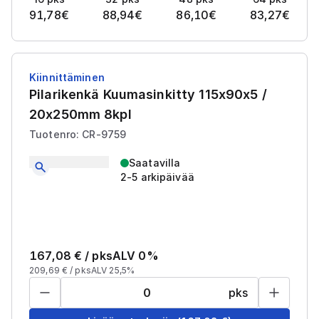
91,78
€
88,94
€
86,10
€
83,27
€
Kiinnittäminen
Pilarikenkä Kuumasinkitty 115x90x5 /
20x250mm 8kpl
Tuotenro: CR-9759
Saatavilla
2-5 arkipäivää
167,08
€ /
pks
ALV 0%
209,69
€ /
pks
ALV 25,5%
pks