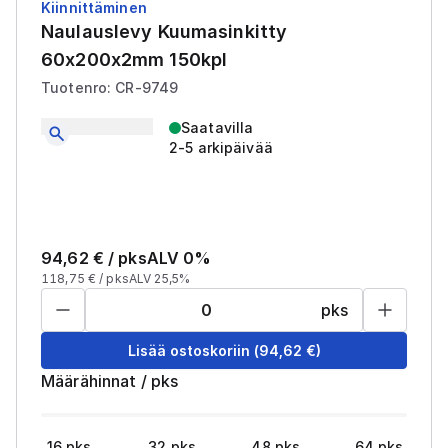
Kiinnittäminen
Naulauslevy Kuumasinkitty
60x200x2mm 150kpl
Tuotenro: CR-9749
Saatavilla
2-5 arkipäivää
94,62
€ /
pks
ALV 0%
118,75
€ /
pks
ALV 25,5%
pks
Lisää ostoskoriin
(
94,62
€)
Määrähinnat
/
pks
16
pks
32
pks
48
pks
64
pks