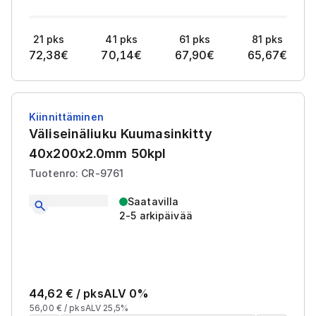
21
pks
41
pks
61
pks
81
pks
72,38
€
70,14
€
67,90
€
65,67
€
Kiinnittäminen
Väliseinäliuku Kuumasinkitty
40x200x2.0mm 50kpl
Tuotenro: CR-9761
Saatavilla
2-5 arkipäivää
44,62
€ /
pks
ALV 0%
56,00
€ /
pks
ALV 25,5%