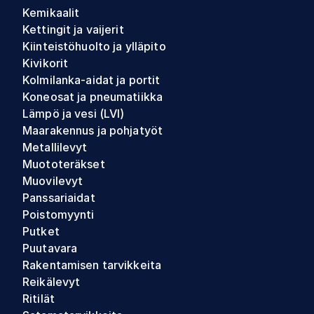
Kemikaalit
Kettingit ja vaijerit
Kiinteistöhuolto ja ylläpito
Kivikorit
Kolmilanka-aidat ja portit
Koneosat ja pneumatiikka
Lämpö ja vesi (LVI)
Maarakennus ja pohjatyöt
Metallilevyt
Muototeräkset
Muovilevyt
Panssariaidat
Poistomyynti
Putket
Puutavara
Rakentamisen tarvikkeita
Reikälevyt
Ritilät