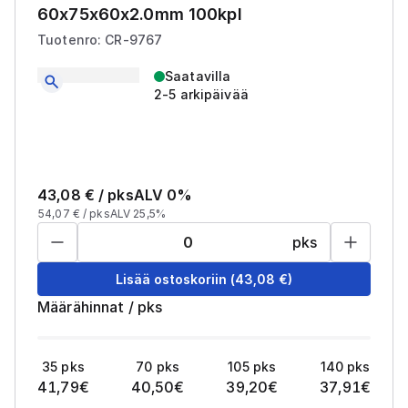
60x75x60x2.0mm 100kpl
Tuotenro: CR-9767
Saatavilla
2-5 arkipäivää
43,08
€ /
pks
ALV 0%
54,07
€ /
pks
ALV 25,5%
pks
Lisää ostoskoriin
(
43,08
€)
Määrähinnat
/
pks
35
pks
70
pks
105
pks
140
pks
41,79
€
40,50
€
39,20
€
37,91
€