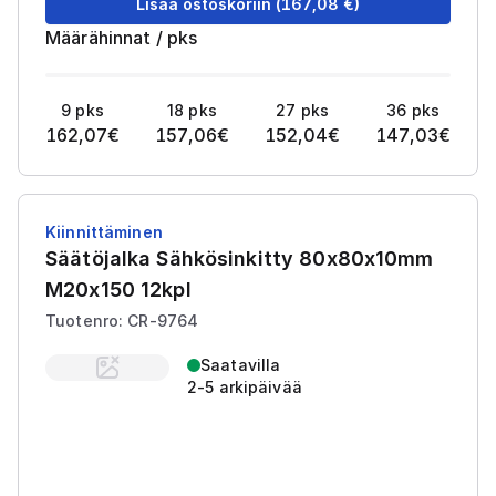
Lisää ostoskoriin
(
167,08
€)
Määrähinnat
/
pks
9
pks
18
pks
27
pks
36
pks
162,07
€
157,06
€
152,04
€
147,03
€
Kiinnittäminen
Säätöjalka Sähkösinkitty 80x80x10mm
M20x150 12kpl
Tuotenro: CR-9764
Saatavilla
2-5 arkipäivää