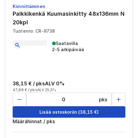
Kiinnittäminen
Palkkikenkä Kuumasinkitty 48x136mm N
20kpl
Tuotenro: CR-9738
Saatavilla
2-5 arkipäivää
38,15
€ /
pks
ALV 0%
47,88
€ /
pks
ALV 25,5%
pks
Lisää ostoskoriin
(
38,15
€)
Määrähinnat
/
pks