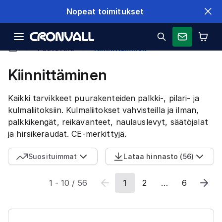
Nopeat toimitukset
Puutavara
Kiinnittäminen
Kiinnittäminen
Kaikki tarvikkeet puurakenteiden palkki-, pilari- ja
kulmaliitoksiin. Kulmaliitokset vahvisteilla ja ilman,
palkkikengät, reikävanteet, naulauslevyt, säätöjalat
ja hirsikeraudat. CE-merkittyjä.
Suosituimmat
Lataa hinnasto
(
56
)
1
-
10
/
56
1
2
…
6