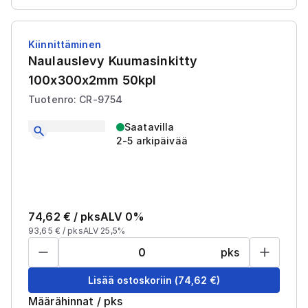
Kiinnittäminen
Naulauslevy Kuumasinkitty
100x300x2mm 50kpl
Tuotenro: CR-9754
Saatavilla
2-5 arkipäivää
74,62
€ /
pks
ALV 0%
93,65
€ /
pks
ALV 25,5%
pks
Lisää ostoskoriin
(
74,62
€)
Määrähinnat
/
pks