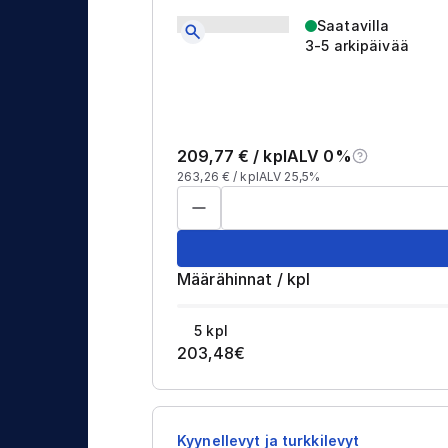
Saatavilla
3-5 arkipäivää
209,77
€ /
kpl
ALV 0%
263,26
€ /
kpl
ALV 25,5%
Määrähinnat
/
kpl
5
kpl
203,48
€
Kyynellevyt ja turkkilevyt