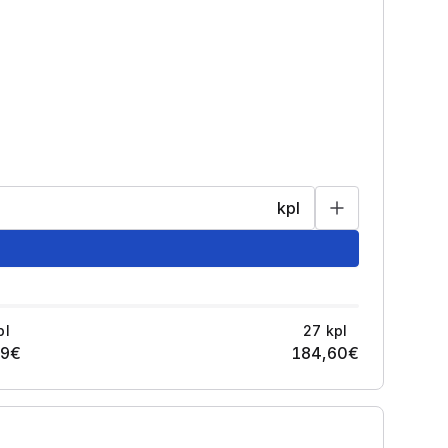
kpl
pl
27
kpl
89
€
184,60
€