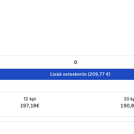
Lisää ostoskoriin
(
209,77
€)
12
kpl
20
k
197,18
€
190,