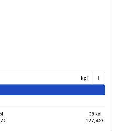
kpl
pl
38
kpl
77
€
127,42
€