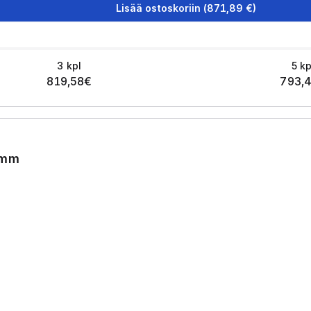
Lisää ostoskoriin
(
871,89
€)
3
kpl
5
kp
819,58
€
793,
0mm