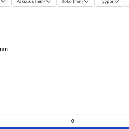
Paksuus (mm)
Koko (mm)
Tyyppi
0mm