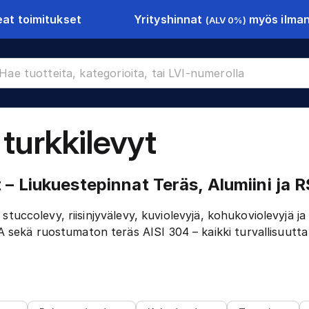
Yrityshinnat
myös ilman 
at toimitukset
(ALV 0%)
turkkilevyt
 turkkilevyt
 – Liukuestepinnat Teräs, Alumiini ja 
 stuccolevy, riisinjyvälevy, kuviolevyjä, kohukoviolevyjä ja 
sekä ruostumaton teräs AISI 304 – kaikki turvallisuutta j