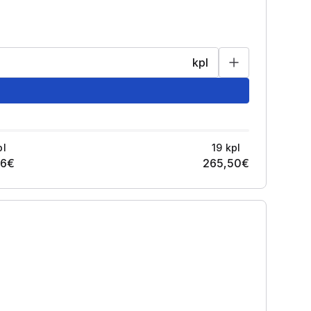
kpl
pl
19
kpl
56
€
265,50
€