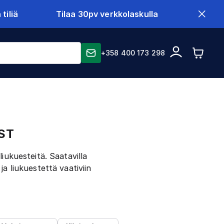
tiliä
Tilaa 30pv verkkolaskulla
+358 400 173 298
RST
liukuesteitä. Saatavilla
a liukuestettä vaativiin