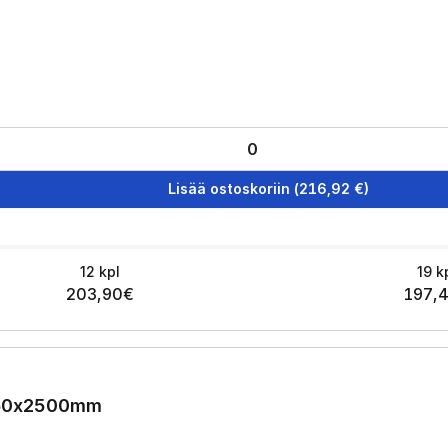
Lisää ostoskoriin
(
216,92
€)
12
kpl
19
k
203,90
€
197,
1250x2500mm