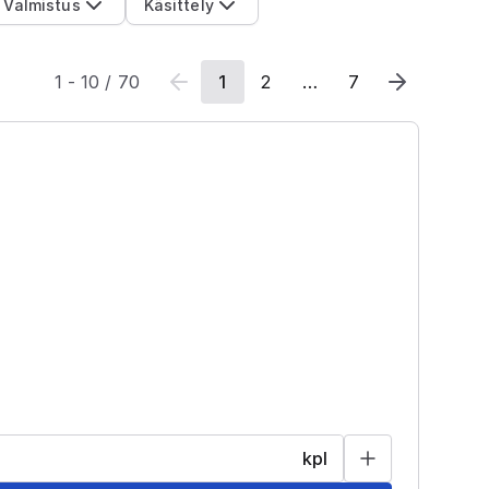
Valmistus
Käsittely
1
-
10
/
70
1
2
…
7
kpl