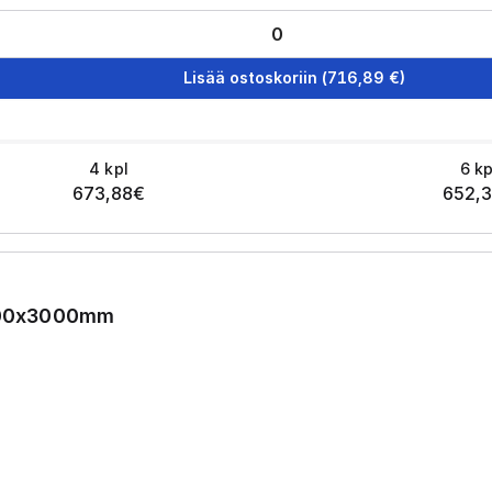
Lisää ostoskoriin
(
716,89
€)
4
kpl
6
kp
673,88
€
652,
1500x3000mm