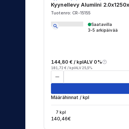
Kyynellevy Alumiini 2.0x125
Tuotenro: CR-15155
Saatavilla
3-5 arkipäivää
144,80
€ /
kpl
ALV 0%
181,72
€ /
kpl
ALV 25,5%
Määrähinnat
/
kpl
7
kpl
140,46
€