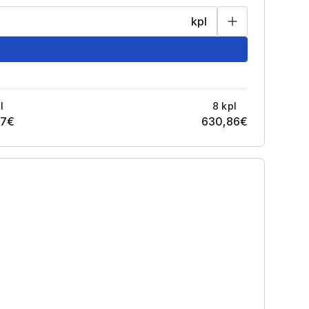
kpl
l
8
kpl
37
€
630,86
€