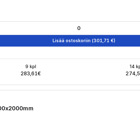
Lisää ostoskoriin
(
301,71
€)
9
kpl
14
k
283,61
€
274,
1000x2000mm