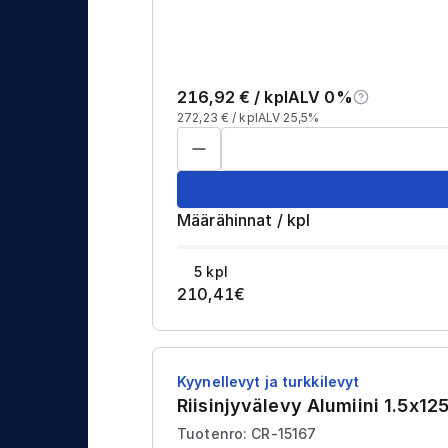
216,92
€ /
kpl
ALV 0%
272,23
€ /
kpl
ALV 25,5%
Määrähinnat
/
kpl
5
kpl
210,41
€
Kyynellevyt ja turkkilevyt
Riisinjyvälevy Alumiini 1.5x
Tuotenro: CR-15167