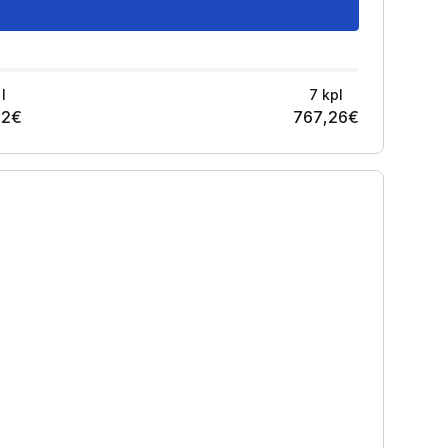
l
7
kpl
42
€
767,26
€