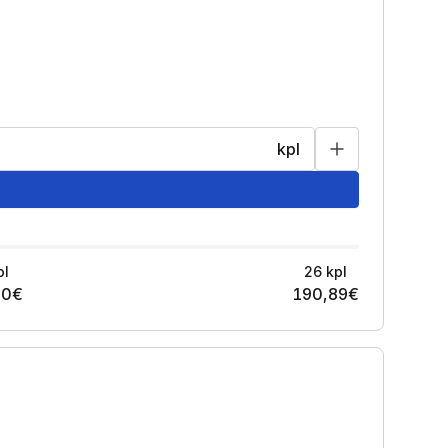
kpl
pl
26
kpl
40
€
190,89
€