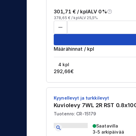
j
t
a
301,71
€ /
kpl
ALV 0%
u
378,65
€ /
kpl
ALV 25,5%
s
Määrähinnat
/
kpl
4
kpl
292,66
€
Kyynellevyt ja turkkilevyt
Kuviolevy 7WL 2R RST 0.8x
Tuotenro: CR-15179
Saatavilla
3-5 arkipäivää