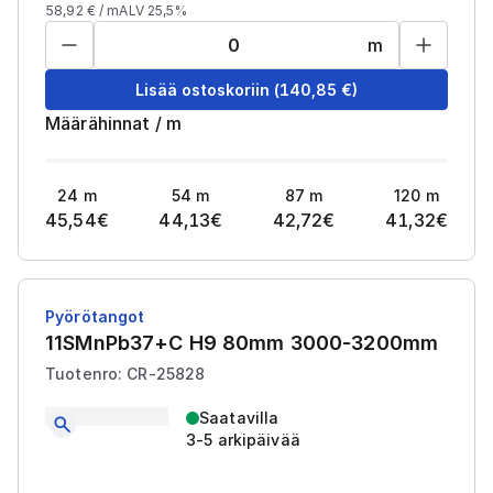
58,92
€ /
m
ALV 25,5%
m
Lisää ostoskoriin
(
140,85
€)
Määrähinnat
/
m
24
m
54
m
87
m
120
m
45,54
€
44,13
€
42,72
€
41,32
€
Pyörötangot
11SMnPb37+C H9 80mm 3000-3200mm
Tuotenro: CR-25828
Saatavilla
3-5 arkipäivää