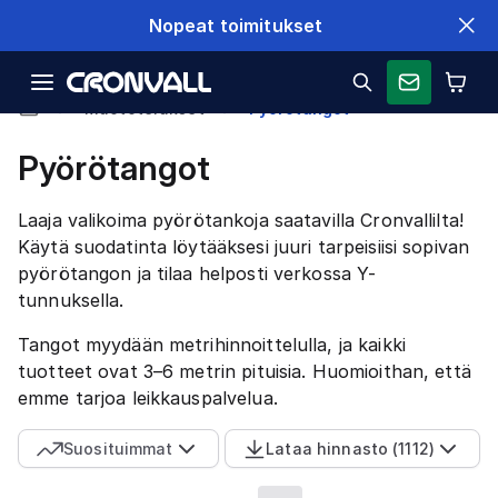
Nopeat toimitukset
Muototeräkset
Pyörötangot
Pyörötangot
Laaja valikoima pyörötankoja saatavilla Cronvallilta!
Käytä suodatinta löytääksesi juuri tarpeisiisi sopivan
pyörötangon ja tilaa helposti verkossa Y-
tunnuksella.
Tangot myydään metrihinnoittelulla, ja kaikki
tuotteet ovat 3–6 metrin pituisia. Huomioithan, että
emme tarjoa leikkauspalvelua.
Suosituimmat
Lataa hinnasto
(
1112
)