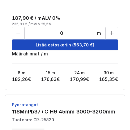
187,90
€ /
m
ALV 0%
235,81
€ /
m
ALV 25,5%
m
Lisää ostoskoriin
(
563,70
€)
Määrähinnat
/
m
6
m
15
m
24
m
30
m
182,26
€
176,63
€
170,99
€
165,35
€
Pyörötangot
11SMnPb37+C H9 45mm 3000-3200mm
Tuotenro: CR-25820