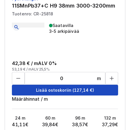
11SMnPb37+C H9 38mm 3000-3200mm
Tuotenro: CR-25818
Saatavilla
3-5 arkipäivää
42,38
€ /
m
ALV 0%
53,19
€ /
m
ALV 25,5%
m
Lisää ostoskoriin
(
127,14
€)
Määrähinnat
/
m
24
m
60
m
96
m
132
m
41,11
€
39,84
€
38,57
€
37,29
€