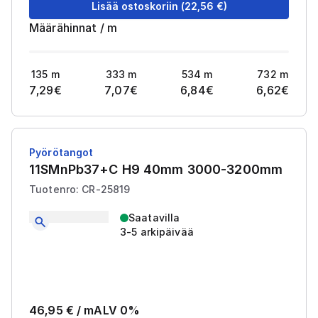
Lisää ostoskoriin
(
22,56
€)
Määrähinnat
/
m
135
m
333
m
534
m
732
m
7,29
€
7,07
€
6,84
€
6,62
€
Pyörötangot
11SMnPb37+C H9 40mm 3000-3200mm
Tuotenro: CR-25819
Saatavilla
3-5 arkipäivää
46,95
€ /
m
ALV 0%