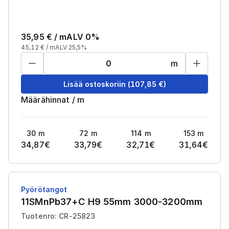
35,95
€ /
m
ALV 0%
45,12
€ /
m
ALV 25,5%
m
Lisää ostoskoriin
(
107,85
€)
Määrähinnat
/
m
30
m
72
m
114
m
153
m
34,87
€
33,79
€
32,71
€
31,64
€
Pyörötangot
11SMnPb37+C H9 55mm 3000-3200mm
Tuotenro: CR-25823