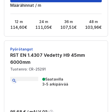
Määrähinnat
/
m
12
m
24
m
36
m
48
m
114,60
€
111,05
€
107,51
€
103,96
€
Pyörötangot
RST EN 1.4307 Vedetty H9 45mm
6000mm
Tuotenro: CR-25291
Saatavilla
3-5 arkipäivää
95,68
€ /
m
ALV 0%