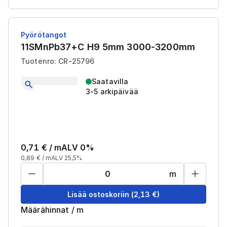
Pyörötangot
11SMnPb37+C H9 5mm 3000-3200mm
Tuotenro: CR-25796
Saatavilla
3-5 arkipäivää
0,71
€ /
m
ALV 0%
0,89
€ /
m
ALV 25,5%
m
Lisää ostoskoriin
(
2,13
€)
Määrähinnat
/
m