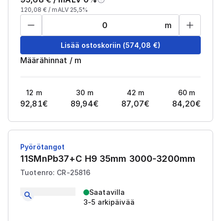
120,08
€ /
m
ALV 25,5%
m
Lisää ostoskoriin
(
574,08
€)
Määrähinnat
/
m
12
m
30
m
42
m
60
m
92,81
€
89,94
€
87,07
€
84,20
€
Pyörötangot
11SMnPb37+C H9 35mm 3000-3200mm
Tuotenro: CR-25816
Saatavilla
3-5 arkipäivää