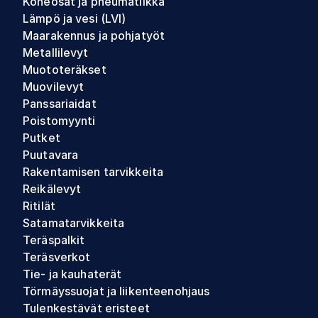
Koneosat ja pneumatiikka
Lämpö ja vesi (LVI)
Maarakennus ja pohjatyöt
Metallilevyt
Muototeräkset
Muovilevyt
Panssariaidat
Poistomyynti
Putket
Puutavara
Rakentamisen tarvikkeita
Reikälevyt
Ritilät
Satamatarvikkeita
Teräspalkit
Teräsverkot
Tie- ja kauhaterät
Törmäyssuojat ja liikenteenohjaus
Tulenkestävät eristeet