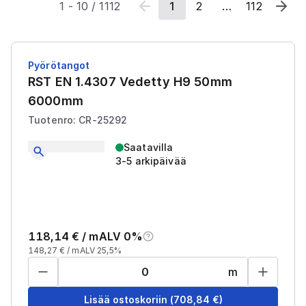
1
-
10
/
1112
1
2
…
112
Pyörötangot
RST EN 1.4307 Vedetty H9 50mm
6000mm
Tuotenro: CR-25292
Saatavilla
3-5 arkipäivää
118,14
€ /
m
ALV 0%
148,27
€ /
m
ALV 25,5%
m
Lisää ostoskoriin
(
708,84
€)