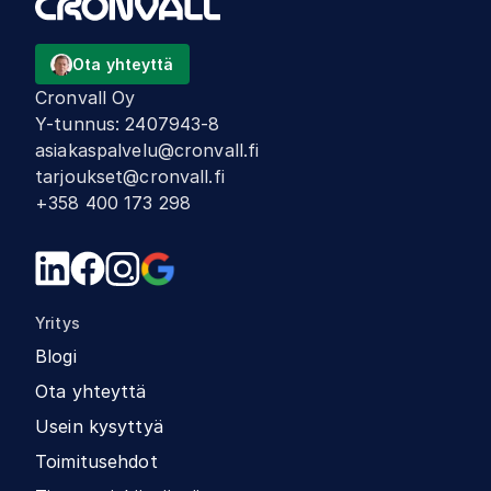
Ota yhteyttä
Cronvall Oy
Y-tunnus
:
2407943-8
asiakaspalvelu@cronvall.fi
tarjoukset@cronvall.fi
+358 400 173 298
Yritys
Blogi
Ota yhteyttä
Usein kysyttyä
Toimitusehdot