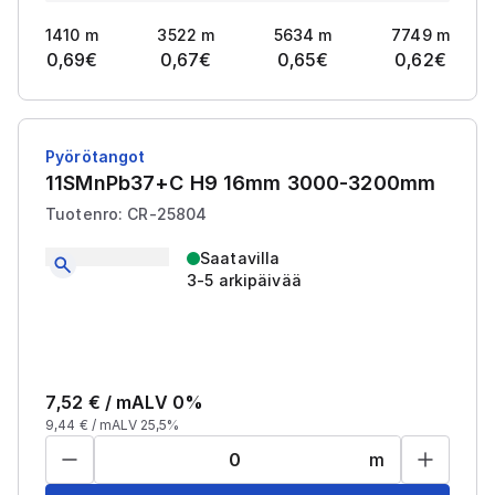
1410
m
3522
m
5634
m
7749
m
0,69
€
0,67
€
0,65
€
0,62
€
Pyörötangot
11SMnPb37+C H9 16mm 3000-3200mm
Tuotenro: CR-25804
Saatavilla
3-5 arkipäivää
7,52
€ /
m
ALV 0%
9,44
€ /
m
ALV 25,5%
m