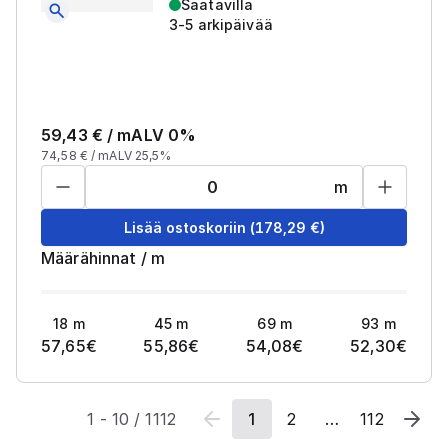
Saatavilla
3-5 arkipäivää
59,43
€ /
m
ALV 0%
74,58
€ /
m
ALV 25,5%
m
Lisää ostoskoriin
(
178,29
€)
Määrähinnat
/
m
18
m
45
m
69
m
93
m
57,65
€
55,86
€
54,08
€
52,30
€
1
-
10
/
1112
1
2
…
112