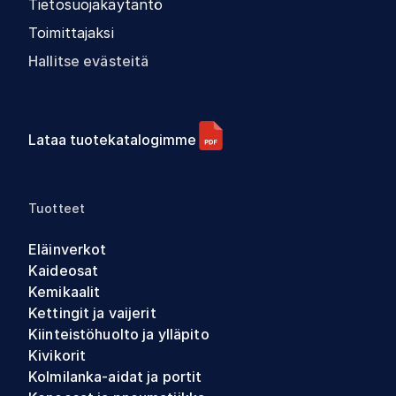
Tietosuojakäytäntö
Toimittajaksi
Hallitse evästeitä
Lataa tuotekatalogimme
Tuotteet
Eläinverkot
Kaideosat
Kemikaalit
Kettingit ja vaijerit
Kiinteistöhuolto ja ylläpito
Kivikorit
Kolmilanka-aidat ja portit