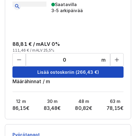
Saatavilla
3-5 arkipäivää
88,81
€ /
m
ALV 0%
111,46
€ /
m
ALV 25,5%
m
Lisää ostoskoriin
(
266,43
€)
Määrähinnat
/
m
12
m
30
m
48
m
63
m
86,15
€
83,48
€
80,82
€
78,15
€
Pyörötangot