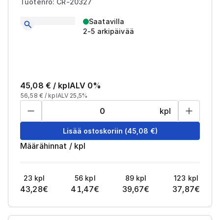
Tuotenro: CR-20327
Saatavilla
2-5 arkipäivää
45,08
€ /
kpl
ALV 0%
56,58
€ /
kpl
ALV 25,5%
kpl
Lisää ostoskoriin
(
45,08
€)
Määrähinnat
/
kpl
23
kpl
56
kpl
89
kpl
123
kpl
43,28
€
41,47
€
39,67
€
37,87
€