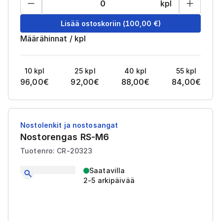
kpl
Lisää ostoskoriin
(
100,00
€)
Määrähinnat
/
kpl
10
kpl
25
kpl
40
kpl
55
kpl
96,00
€
92,00
€
88,00
€
84,00
€
Nostolenkit ja nostosangat
Nostorengas RS-M6
Tuotenro: CR-20323
Saatavilla
2-5 arkipäivää