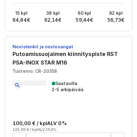
15
kpl
38
kpl
60
kpl
82
kpl
64,84
€
62,14
€
59,44
€
56,73
€
Nostolenkit ja nostosangat
Putoamissuojaimen kiinnityspiste RST
PSA-INOX STAR M16
Tuotenro: CR-20358
Saatavilla
2-5 arkipäivää
100,00
€ /
kpl
ALV 0%
125,50
€ /
kpl
ALV 25,5%