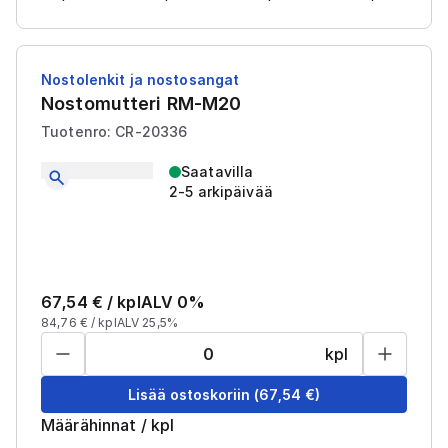
Nostolenkit ja nostosangat
Nostomutteri RM-M20
Tuotenro: CR-20336
Saatavilla
2-5 arkipäivää
67,54
€ /
kpl
ALV 0%
84,76
€ /
kpl
ALV 25,5%
kpl
Lisää ostoskoriin
(
67,54
€)
Määrähinnat
/
kpl