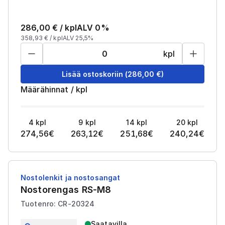
286,00
€ /
kpl
ALV 0%
358,93
€ /
kpl
ALV 25,5%
kpl
Lisää ostoskoriin
(
286,00
€)
Määrähinnat
/
kpl
4
kpl
9
kpl
14
kpl
20
kpl
274,56
€
263,12
€
251,68
€
240,24
€
Nostolenkit ja nostosangat
Nostorengas RS-M8
Tuotenro: CR-20324
Saatavilla