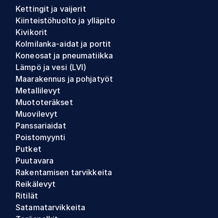
Kettingit ja vaijerit
Kiinteistöhuolto ja ylläpito
Kivikorit
Kolmilanka-aidat ja portit
Koneosat ja pneumatiikka
Lämpö ja vesi (LVI)
Maarakennus ja pohjatyöt
Metallilevyt
Muototeräkset
Muovilevyt
Panssariaidat
Poistomyynti
Putket
Puutavara
Rakentamisen tarvikkeita
Reikälevyt
Ritilät
Satamatarvikkeita