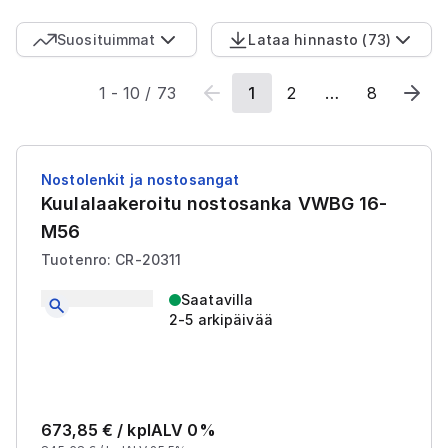
Suosituimmat
Lataa hinnasto
(
73
)
1
-
10
/
73
1
2
…
8
Nostolenkit ja nostosangat
Kuulalaakeroitu nostosanka VWBG 16-
M56
Tuotenro: CR-20311
Saatavilla
2-5 arkipäivää
673,85
€ /
kpl
ALV 0%