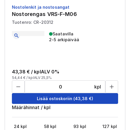
Nostolenkit ja nostosangat
Nostorengas VRS-F-M06
Tuotenro: CR-20312
Saatavilla
2-5 arkipäivää
43,38
€ /
kpl
ALV 0%
54,44
€ /
kpl
ALV 25,5%
kpl
Lisää ostoskoriin
(
43,38
€)
Määrähinnat
/
kpl
24
kpl
58
kpl
93
kpl
127
kpl