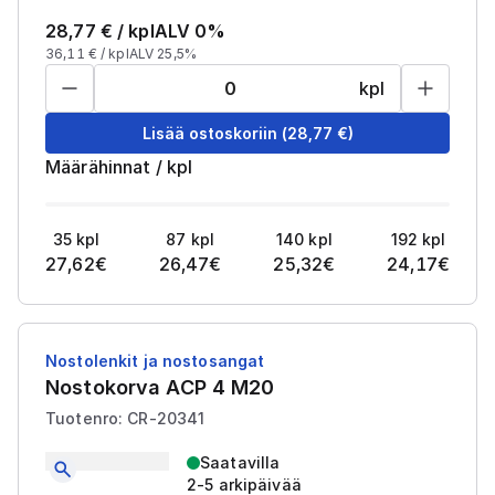
28,77
€ /
kpl
ALV 0%
36,11
€ /
kpl
ALV 25,5%
kpl
Lisää ostoskoriin
(
28,77
€)
Määrähinnat
/
kpl
35
kpl
87
kpl
140
kpl
192
kpl
27,62
€
26,47
€
25,32
€
24,17
€
Nostolenkit ja nostosangat
Nostokorva ACP 4 M20
Tuotenro: CR-20341
Saatavilla
2-5 arkipäivää