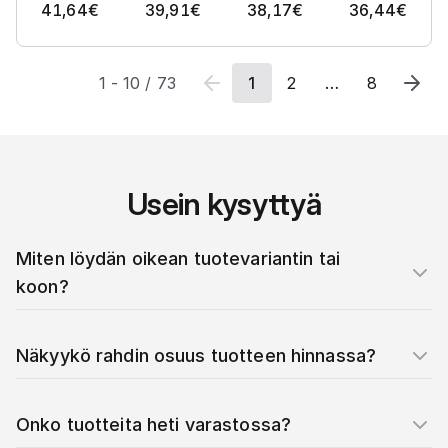
41,64
€
39,91
€
38,17
€
36,44
€
1
-
10
/
73
1
2
…
8
Usein kysyttyä
Miten löydän oikean tuotevariantin tai
koon?
Näkyykö rahdin osuus tuotteen hinnassa?
Onko tuotteita heti varastossa?