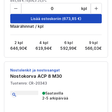
845,68
€ /
kpl
ALV 25,5%
kpl
Lisää ostoskoriin
(
673,85
€)
Määrähinnat
/
kpl
2
kpl
4
kpl
6
kpl
9
kpl
646,90
€
619,94
€
592,99
€
566,03
€
Nostolenkit ja nostosangat
Nostokorva ACP 8 M30
Tuotenro: CR-20343
Saatavilla
2-5 arkipäivää