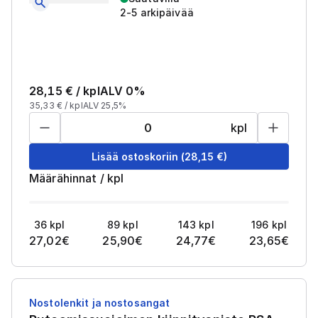
2-5 arkipäivää
28,15
€ /
kpl
ALV 0%
35,33
€ /
kpl
ALV 25,5%
kpl
Lisää ostoskoriin
(
28,15
€)
Määrähinnat
/
kpl
36
kpl
89
kpl
143
kpl
196
kpl
27,02
€
25,90
€
24,77
€
23,65
€
Nostolenkit ja nostosangat