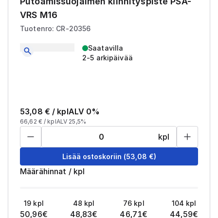
Putoamissuojaimen kiinnityspiste PSA-
VRS M16
Tuotenro: CR-20356
Saatavilla
2-5 arkipäivää
53,08
€ /
kpl
ALV 0%
66,62
€ /
kpl
ALV 25,5%
kpl
Lisää ostoskoriin
(
53,08
€)
Määrähinnat
/
kpl
19
kpl
48
kpl
76
kpl
104
kpl
50,96
€
48,83
€
46,71
€
44,59
€