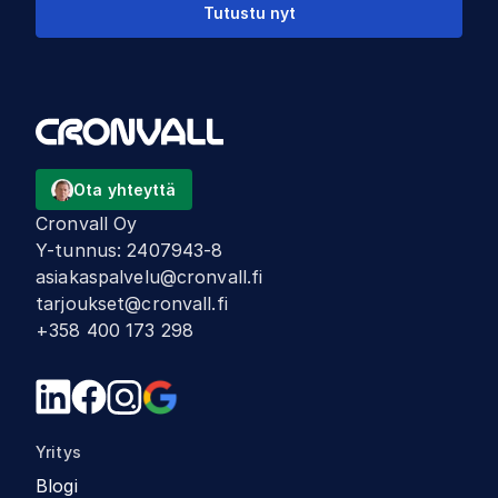
Tutustu nyt
Ota yhteyttä
Cronvall Oy
Y-tunnus
:
2407943-8
asiakaspalvelu@cronvall.fi
tarjoukset@cronvall.fi
+358 400 173 298
Yritys
Blogi