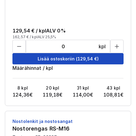
129,54
€ /
kpl
ALV 0%
162,57
€ /
kpl
ALV 25,5%
kpl
Lisää ostoskoriin
(
129,54
€)
Määrähinnat
/
kpl
8
kpl
20
kpl
31
kpl
43
kpl
124,36
€
119,18
€
114,00
€
108,81
€
Nostolenkit ja nostosangat
Nostorengas RS-M16