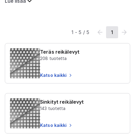
Lue lisää
1
-
5
/
5
1
Teräs reikälevyt
208
tuotetta
Katso kaikki
Sinkityt reikälevyt
143
tuotetta
Katso kaikki