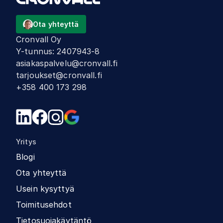
Ota yhteyttä
Cronvall Oy
Y-tunnus
:
2407943-8
asiakaspalvelu@cronvall.fi
tarjoukset@cronvall.fi
+358 400 173 298
Yritys
Blogi
Ota yhteyttä
Usein kysyttyä
Toimitusehdot
Tietosuojakäytäntö