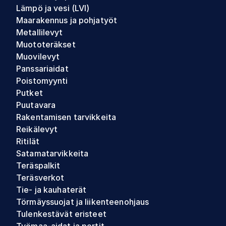
Lämpö ja vesi (LVI)
Maarakennus ja pohjatyöt
Metallilevyt
Muototeräkset
Muovilevyt
Panssariaidat
Poistomyynti
Putket
Puutavara
Rakentamisen tarvikkeita
Reikälevyt
Ritilät
Satamatarvikkeita
Teräspalkit
Teräsverkot
Tie- ja kauhaterät
Törmäyssuojat ja liikenteenohjaus
Tulenkestävät eristeet