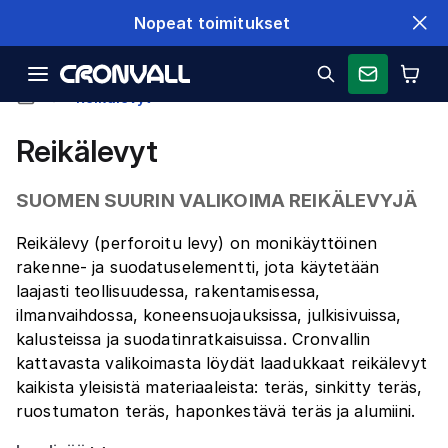
Nopeat toimitukset
Reikälevyt
Reikälevyt
SUOMEN SUURIN VALIKOIMA REIKÄLEVYJÄ
Reikälevy (perforoitu levy) on monikäyttöinen
rakenne- ja suodatuselementti, jota käytetään
laajasti teollisuudessa, rakentamisessa,
ilmanvaihdossa, koneensuojauksissa, julkisivuissa,
kalusteissa ja suodatinratkaisuissa. Cronvallin
kattavasta valikoimasta löydät laadukkaat reikälevyt
kaikista yleisistä materiaaleista: teräs, sinkitty teräs,
ruostumaton teräs, haponkestävä teräs ja alumiini.