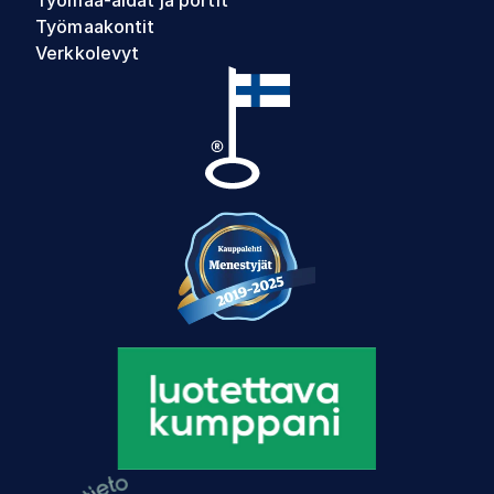
Työmaa-aidat ja portit
Työmaakontit
Verkkolevyt