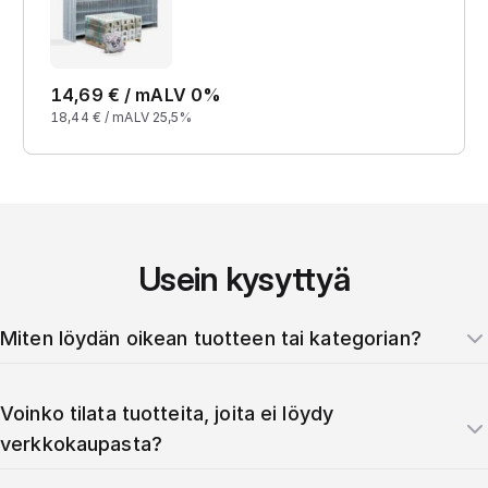
14,69
€ /
m
ALV 0%
18,44
€ /
m
ALV 25,5%
Usein kysyttyä
Miten löydän oikean tuotteen tai kategorian?
Voinko tilata tuotteita, joita ei löydy
verkkokaupasta?