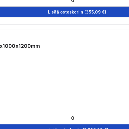
Lisää ostoskoriin
(
355,09
€)
 60x1000x1200mm