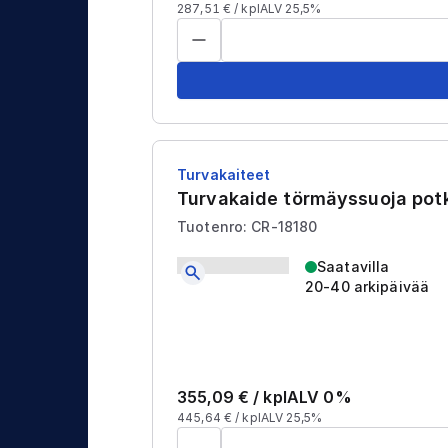
j
t
287,51
€ /
kpl
ALV 25,5%
a
u
s
Turvakaiteet
Turvakaide törmäyssuoja pot
Tuotenro: CR-18180
Saatavilla
20-40 arkipäivää
355,09
€ /
kpl
ALV 0%
445,64
€ /
kpl
ALV 25,5%