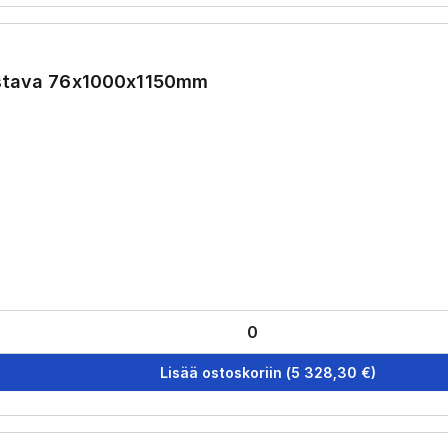
ustava 76x1000x1150mm
Lisää ostoskoriin
(
5 328,30
€)