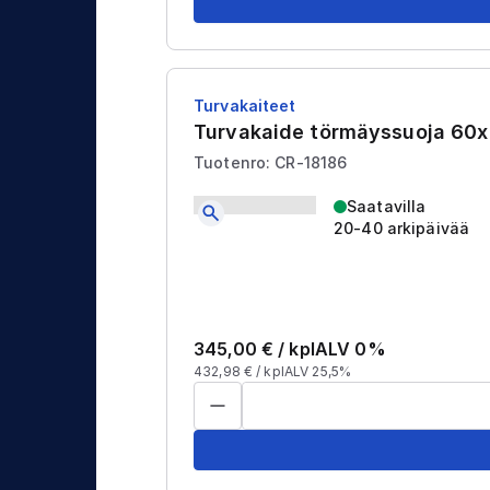
Turvakaiteet
Turvakaide törmäyssuoja 6
Tuotenro: CR-18186
Saatavilla
20-40 arkipäivää
345,00
€ /
kpl
ALV 0%
432,98
€ /
kpl
ALV 25,5%