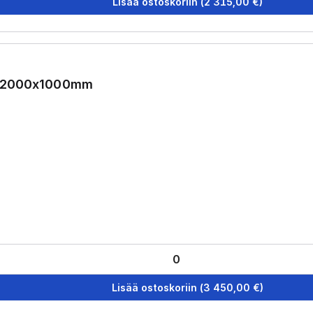
Lisää ostoskoriin
(
2 315,00
€)
0x2000x1000mm
Lisää ostoskoriin
(
3 450,00
€)