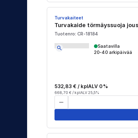
Turvakaiteet
Turvakaide törmäyssuoja jo
Tuotenro: CR-18184
Saatavilla
20-40 arkipäivää
532,83
€ /
kpl
ALV 0%
668,70
€ /
kpl
ALV 25,5%