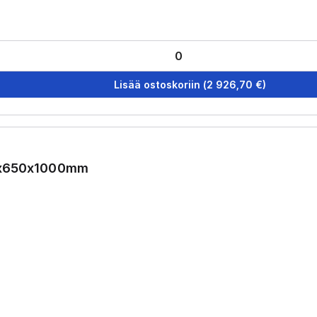
Lisää ostoskoriin
(
2 926,70
€)
1x650x1000mm