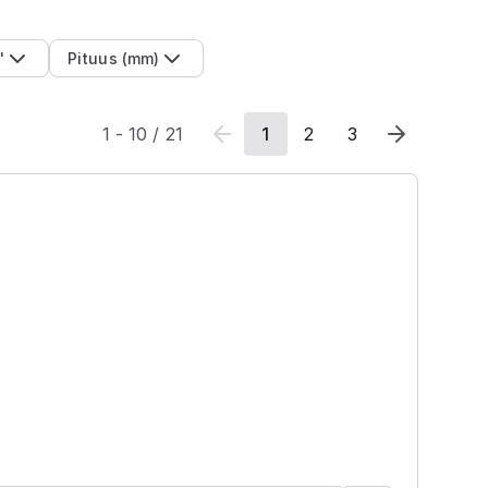
'
Pituus (mm)
1
-
10
/
21
1
2
3