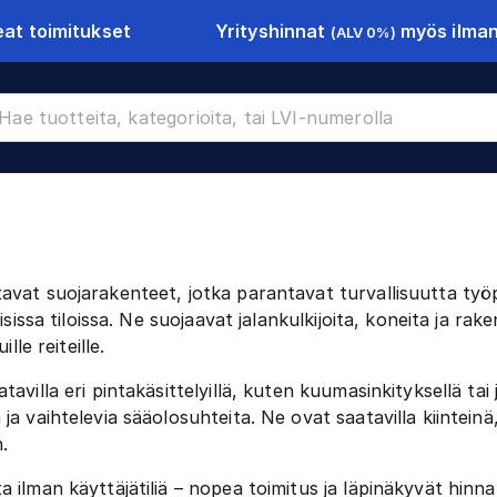
Yrityshinnat
myös ilman 
at toimitukset
(ALV 0%)
us
Turvakaiteet
avat suojarakenteet, jotka parantavat turvallisuutta työp
isissa tiloissa. Ne suojaavat jalankulkijoita, koneita ja ra
lle reiteille.
tavilla eri pintakäsittelyillä, kuten kuumasinkityksellä ta
ja vaihtelevia sääolosuhteita. Ne ovat saatavilla kiinteinä
.
 ilman käyttäjätiliä – nopea toimitus ja läpinäkyvät hinna