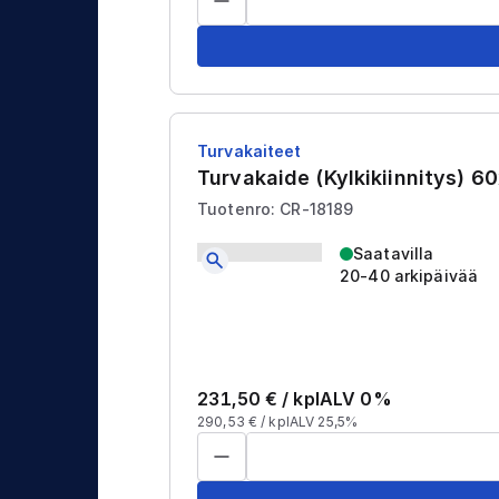
Turvakaiteet
Turvakaide (Kylkikiinnitys)
Tuotenro: CR-18189
Saatavilla
20-40 arkipäivää
231,50
€ /
kpl
ALV 0%
290,53
€ /
kpl
ALV 25,5%