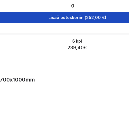
Lisää ostoskoriin
(
252,00
€)
6
kpl
239,40
€
0x700x1000mm