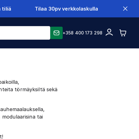
tiliä
Tilaa 30pv verkkolaskulla
+358 400 173 298
aikoilla,
kenteita törmäyksiltä sekä
i jauhemaalauksella,
, modulaarisina tai
t!