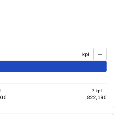
kpl
l
7
kpl
20
€
822,18
€