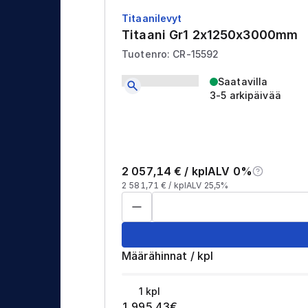
Titaanilevyt
Titaani Gr1 2x1250x3000mm
Tuotenro: CR-15592
Saatavilla
3-5 arkipäivää
2 057,14
€ /
kpl
ALV 0%
2 581,71
€ /
kpl
ALV 25,5%
Määrähinnat
/
kpl
1
kpl
1 995,43
€