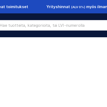
Yrityshinnat
myös ilman 
at toimitukset
(ALV 0%)