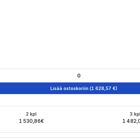
Lisää ostoskoriin
(
1 628,57
€)
2
kpl
3
kp
1 530,86
€
1 482,