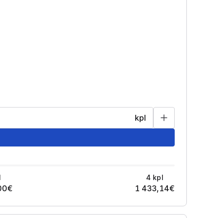
kpl
l
4
kpl
00
€
1 433,14
€