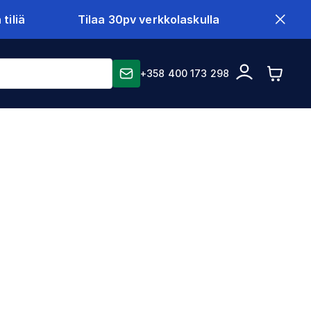
tiliä
Tilaa 30pv verkkolaskulla
+358 400 173 298