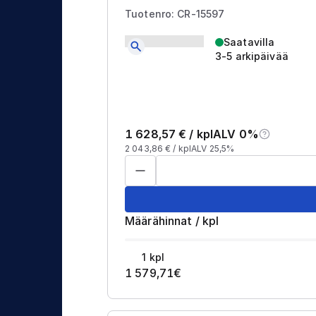
j
t
Tuotenro: CR-15597
a
u
Saatavilla
s
3-5 arkipäivää
1 628,57
€ /
kpl
ALV 0%
2 043,86
€ /
kpl
ALV 25,5%
Määrähinnat
/
kpl
1
kpl
1 579,71
€