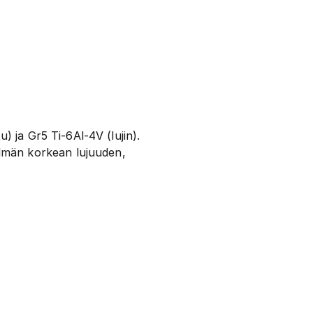
) ja Gr5 Ti-6Al-4V (lujin).
lmän korkean lujuuden,