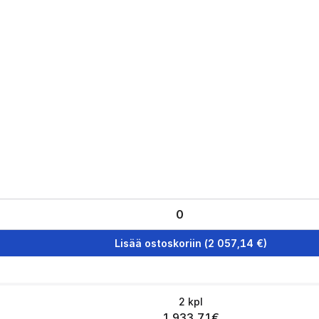
Lisää ostoskoriin
(
2 057,14
€)
2
kpl
1 933,71
€