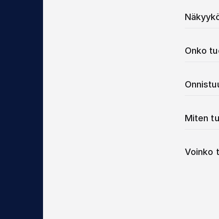
Näkyykö
Onko tu
Onnistu
Miten t
Voinko t