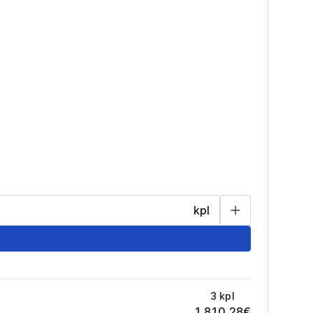
kpl
3
kpl
1 810,28
€