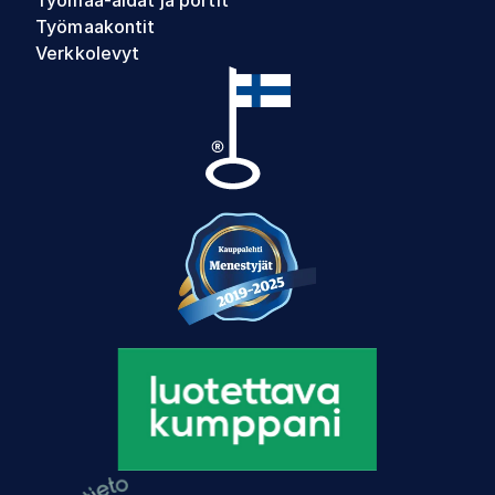
Työmaa-aidat ja portit
Työmaakontit
Verkkolevyt