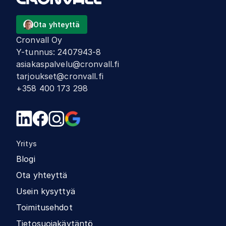
Ota yhteyttä
Cronvall Oy
Y-tunnus
:
2407943-8
asiakaspalvelu@cronvall.fi
tarjoukset@cronvall.fi
+358 400 173 298
Yritys
Blogi
Ota yhteyttä
Usein kysyttyä
Toimitusehdot
Tietosuojakäytäntö