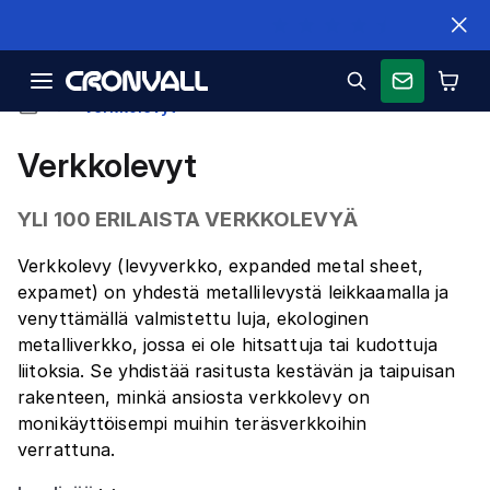
Nopeat toimitukset
Verkkolevyt
Verkkolevyt
YLI 100 ERILAISTA VERKKOLEVYÄ
Verkkolevy (levyverkko, expanded metal sheet,
expamet) on yhdestä metallilevystä leikkaamalla ja
venyttämällä valmistettu luja, ekologinen
metalliverkko, jossa ei ole hitsattuja tai kudottuja
liitoksia. Se yhdistää rasitusta kestävän ja taipuisan
rakenteen, minkä ansiosta verkkolevy on
monikäyttöisempi muihin teräsverkkoihin
verrattuna.