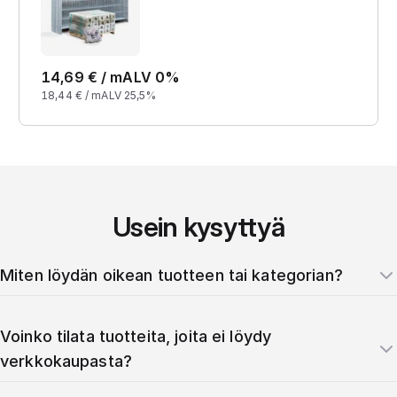
14,69
€ /
m
ALV 0%
18,44
€ /
m
ALV 25,5%
Usein kysyttyä
Miten löydän oikean tuotteen tai kategorian?
Voinko tilata tuotteita, joita ei löydy
verkkokaupasta?