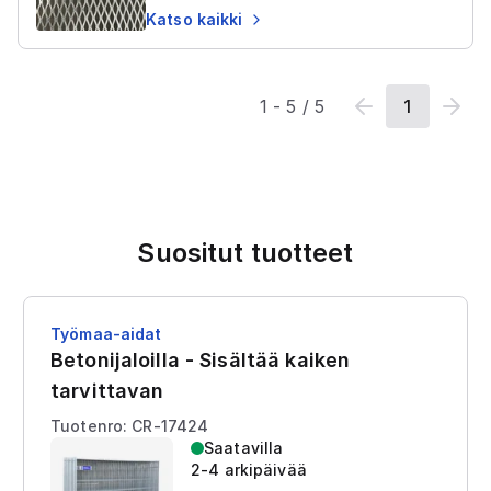
Katso kaikki
1
-
5
/
5
1
Suositut tuotteet
Työmaa-aidat
Betonijaloilla - Sisältää kaiken
tarvittavan
Tuotenro: CR-17424
Saatavilla
2-4 arkipäivää