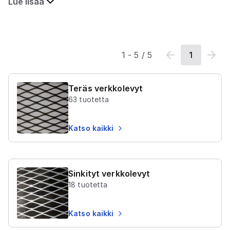
Lue lisää
1
-
5
/
5
1
Teräs verkkolevyt
63
tuotetta
Katso kaikki
Sinkityt verkkolevyt
18
tuotetta
Katso kaikki