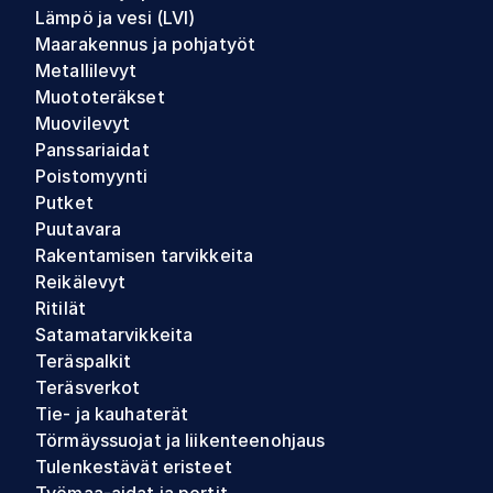
Lämpö ja vesi (LVI)
Maarakennus ja pohjatyöt
Metallilevyt
Muototeräkset
Muovilevyt
Panssariaidat
Poistomyynti
Putket
Puutavara
Rakentamisen tarvikkeita
Reikälevyt
Ritilät
Satamatarvikkeita
Teräspalkit
Teräsverkot
Tie- ja kauhaterät
Törmäyssuojat ja liikenteenohjaus
Tulenkestävät eristeet