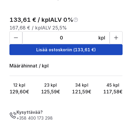
133,61
€ /
kpl
ALV 0%
167,68
€ /
kpl
ALV 25,5%
kpl
Lisää ostoskoriin
(
133,61
€)
Määrähinnat
/
kpl
12
kpl
23
kpl
34
kpl
45
kpl
129,60
€
125,59
€
121,59
€
117,58
€
Kysyttävää?
+358 400 173 298