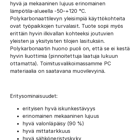
hyvä ja mekaaninen lujuus erinomainen
lämpötila-alueella -50–+120 °C.
Polykarbonaattilevyn yleisimpiä käyttökohteita
ovat työpaikkojen turvalasit. Tuote sopii myös
erittäin hyvin ilkivallan kohteeksi joutuvien
yleisten ja yksityisten tilojen lasituksiin.
Polykarbonaatin huono puoli on, että se ei kestä
hyvin liuottimia (pinnoitettuja laatuja lukuun
ottamatta). Toimitusvalikoimassamme PC
materiaalia on saatavana muovilevyinä.
Eritysominaisuudet:
erityisen hyvä iskunkestävyys
erinomainen mekaaninen lujuus
hyvä valonläpäisy (90 %)
hyvä mittatarkkuus
hyvä sähköneristyskyky