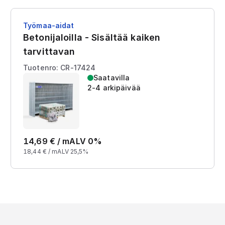
Työmaa-aidat
Betonijaloilla - Sisältää kaiken
tarvittavan
Tuotenro: CR-17424
Saatavilla
2-4 arkipäivää
14,69
€ /
m
ALV 0%
18,44
€ /
m
ALV 25,5%