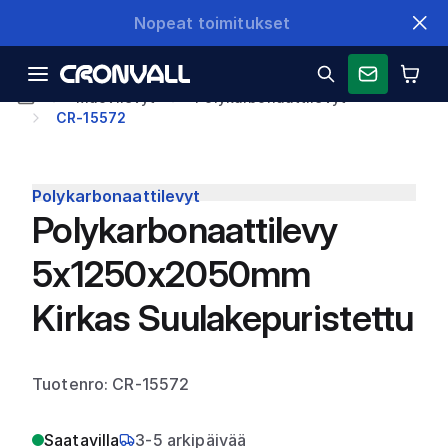
Nopeat toimitukset
Muovilevyt
Polykarbonaattilevyt
CR-15572
Polykarbonaattilevyt
Polykarbonaattilevy
5x1250x2050mm
Kirkas Suulakepuristettu
Tuotenro: CR-15572
Saatavilla
3-5 arkipäivää