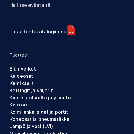
Hallitse evästeitä
Lataa tuotekatalogimme
Tuotteet
Eläinverkot
Kaideosat
Kemikaalit
Kettingit ja vaijerit
Kiinteistöhuolto ja ylläpito
Kivikorit
Kolmilanka-aidat ja portit
Koneosat ja pneumatiikka
Lämpö ja vesi (LVI)
Maarakennus ja pohjatyöt