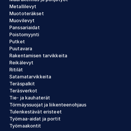
Metallilevyt
Muototeräkset
Muovilevyt
Panssariaidat
Poistomyynti
Putket
Puutavara
Rakentamisen tarvikkeita
Reikälevyt
Ritilät
Satamatarvikkeita
Teräspalkit
Teräsverkot
Tie- ja kauhaterät
Törmäyssuojat ja liikenteenohjaus
Tulenkestävät eristeet
Työmaa-aidat ja portit
Työmaakontit