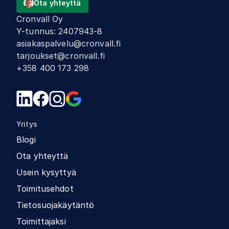
Ota yhteyttä
Cronvall Oy
Y-tunnus
:
2407943-8
asiakaspalvelu@cronvall.fi
tarjoukset@cronvall.fi
+358 400 173 298
Yritys
Blogi
Ota yhteyttä
Usein kysyttyä
Toimitusehdot
Tietosuojakäytäntö
Toimittajaksi