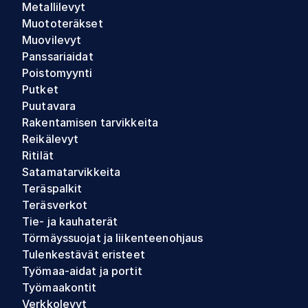
Metallilevyt
Muototeräkset
Muovilevyt
Panssariaidat
Poistomyynti
Putket
Puutavara
Rakentamisen tarvikkeita
Reikälevyt
Ritilät
Satamatarvikkeita
Teräspalkit
Teräsverkot
Tie- ja kauhaterät
Törmäyssuojat ja liikenteenohjaus
Tulenkestävät eristeet
Työmaa-aidat ja portit
Työmaakontit
Verkkolevyt