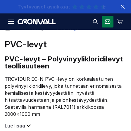
Nopeat toimitukset
Muovilevyt
PVC-levyt
PVC-levyt
PVC-levyt – Polyvinyylikloridilevyt
teollisuuteen
TROVIDUR EC-N PVC -levy on korkealaatuinen
polyvinyylikloridilevy, joka tunnetaan erinomaisesta
kemiallisesta kestävyydestään, hyvästä
hitsattavuudestaan ja palonkestävyydestään.
Saatavilla harmaana (RAL7011) arkkikoossa
2000×1000 mm.
Lue lisää