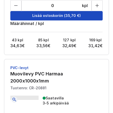
kpl
Lisää ostoskoriin
(
35,70
€)
Määrähinnat
/
kpl
43
kpl
85
kpl
127
kpl
169
kpl
34,63
€
33,56
€
32,49
€
31,42
€
PVC-levyt
Muovilevy PVC Harmaa
2000x1000x1mm
Tuotenro: CR-20881
Saatavilla
3-5 arkipäivää