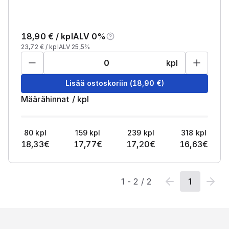
18,90
€ /
kpl
ALV 0%
23,72
€ /
kpl
ALV 25,5%
kpl
Lisää ostoskoriin
(
18,90
€)
Määrähinnat
/
kpl
80
kpl
159
kpl
239
kpl
318
kpl
18,33
€
17,77
€
17,20
€
16,63
€
1
-
2
/
2
1