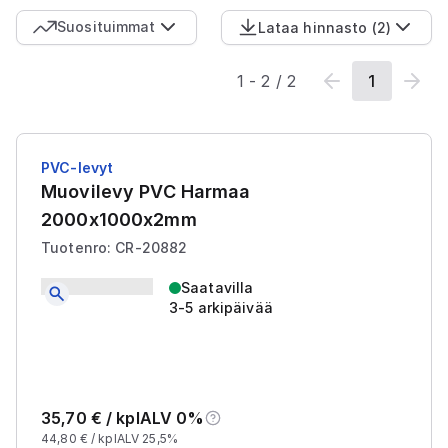
Suosituimmat
Lataa hinnasto
(
2
)
1
-
2
/
2
1
PVC-levyt
Muovilevy PVC Harmaa
2000x1000x2mm
Tuotenro: CR-20882
Saatavilla
3-5 arkipäivää
35,70
€ /
kpl
ALV 0%
44,80
€ /
kpl
ALV 25,5%