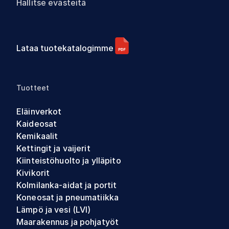
Hallitse evästeitä
Lataa tuotekatalogimme
Tuotteet
Eläinverkot
Kaideosat
Kemikaalit
Kettingit ja vaijerit
Kiinteistöhuolto ja ylläpito
Kivikorit
Kolmilanka-aidat ja portit
Koneosat ja pneumatiikka
Lämpö ja vesi (LVI)
Maarakennus ja pohjatyöt