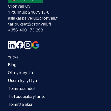
Cronvall Oy
Y-tunnus
:
2407943-8
asiakaspalvelu@cronvall.fi
tarjoukset@cronvall.fi
+358 400 173 298
Yritys
Blogi
Ota yhteyttä
Usein kysyttyä
Toimitusehdot
Tietosuojakäytäntö
Toimittajaksi