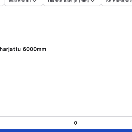
Materiaali
Ulkohalkaisija (mm)
Seinämäpak
 harjattu 6000mm