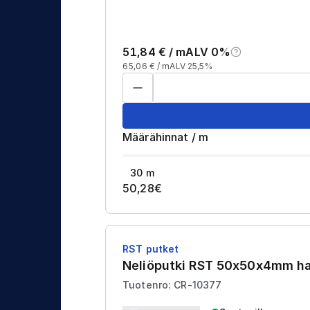
j
t
a
u
51,84
€ /
m
ALV 0%
s
65,06
€ /
m
ALV 25,5%
Määrähinnat
/
m
30
m
50,28
€
RST putket
Neliöputki RST 50x50x4mm h
Tuotenro: CR-10377