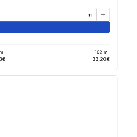
m
m
162
m
3
€
33,20
€