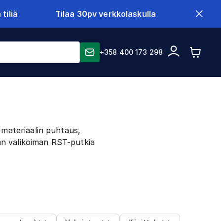
tiliä
Tilaa 30pv verkkolaskulla
+358 400 173 298
 materiaalin puhtaus,
an valikoiman RST-putkia