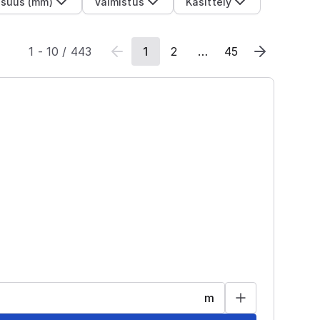
suus (mm)
Valmistus
Käsittely
1
-
10
/
443
1
2
…
45
m