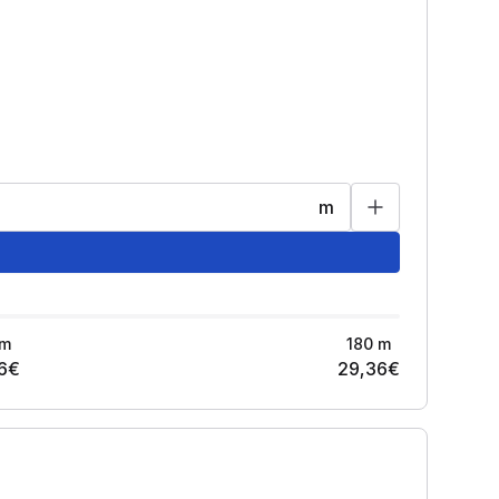
m
m
180
m
6
€
29,36
€