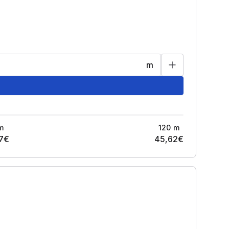
m
m
120
m
7
€
45,62
€