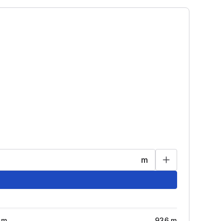
m
m
936
m