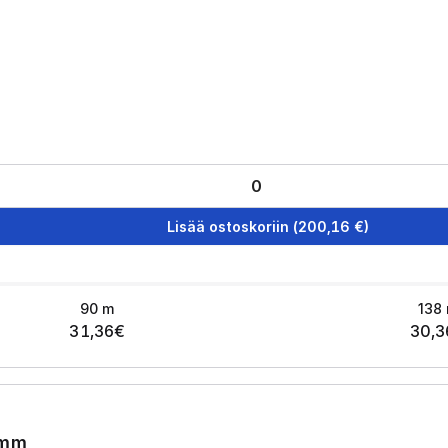
Lisää ostoskoriin
(
200,16
€)
90
m
138
31,36
€
30,3
0mm