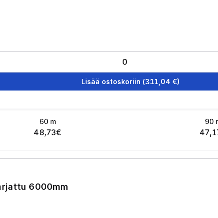
Lisää ostoskoriin
(
311,04
€)
60
m
90
48,73
€
47,1
arjattu 6000mm