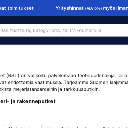
Yrityshinnat
myös ilman 
at toimitukset
(ALV 0%)
 (RST) on valikoitu palvelemaan teollisuudenaloja, joilla
 ovat ehdottomia vaatimuksia. Tarjoamme Suomen laajimm
ista meijeristandardeihin ja tarkkuusputkiin.
eri- ja rakenneputket