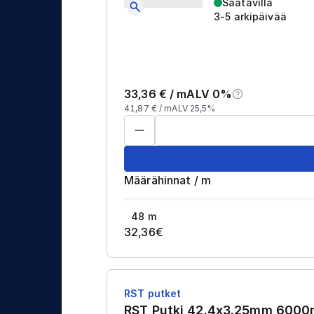
Saatavilla
3-5 arkipäivää
33,36
€ /
m
ALV 0%
41,87
€ /
m
ALV 25,5%
Määrähinnat
/
m
48
m
32,36
€
RST putket
RST Putki 42.4x3.25mm 600