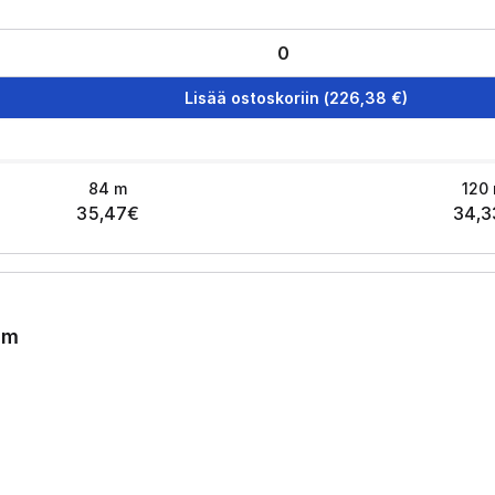
Lisää ostoskoriin
(
226,38
€)
84
m
120
35,47
€
34,3
mm