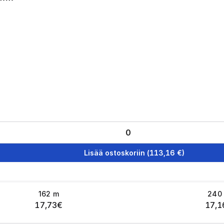
Lisää ostoskoriin
(
113,16
€)
162
m
240
17,73
€
17,1