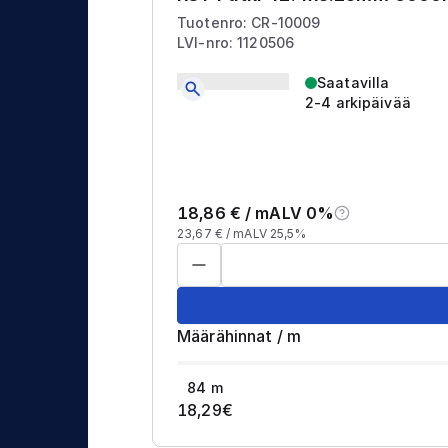
Tuotenro: CR-10009
LVI-nro: 1120506
Saatavilla
2-4 arkipäivää
18,86
€ /
m
ALV 0%
23,67
€ /
m
ALV 25,5%
Määrähinnat
/
m
84
m
18,29
€