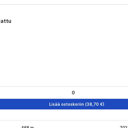
jattu
Lisää ostoskoriin
(
38,70
€)
468
m
702