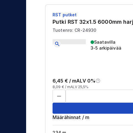
RST putket
Putki RST 32x1.5 6000mm har
Tuotenro: CR-24930
Saatavilla
3-5 arkipäivää
6,45
€ /
m
ALV 0%
8,09
€ /
m
ALV 25,5%
Määrähinnat
/
m
234
m