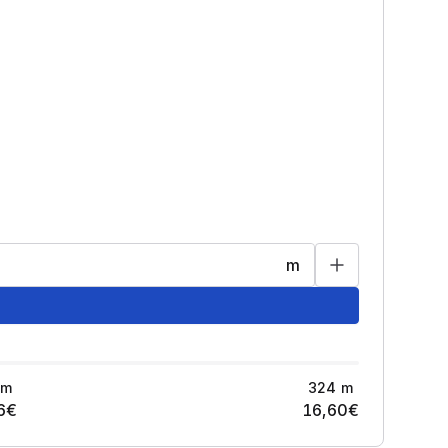
m
m
324
m
6
€
16,60
€