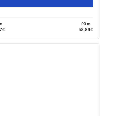
m
90
m
7
€
58,86
€