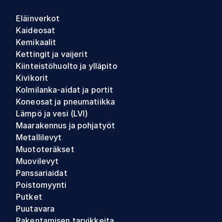
Eläinverkot
Kaideosat
Kemikaalit
Kettingit ja vaijerit
Kiinteistöhuolto ja ylläpito
Kivikorit
Kolmilanka-aidat ja portit
Koneosat ja pneumatiikka
Lämpö ja vesi (LVI)
Maarakennus ja pohjatyöt
Metallilevyt
Muototeräkset
Muovilevyt
Panssariaidat
Poistomyynti
Putket
Puutavara
Rakentamisen tarvikkeita