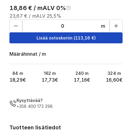
18,86
€ /
m
ALV 0%
23,67
€ /
m
ALV 25,5%
m
Lisää ostoskoriin
(
113,16
€)
Määrähinnat
/
m
84
m
162
m
240
m
324
m
18,29
€
17,73
€
17,16
€
16,60
€
Kysyttävää?
+358 400 173 298
Tuotteen lisätiedot