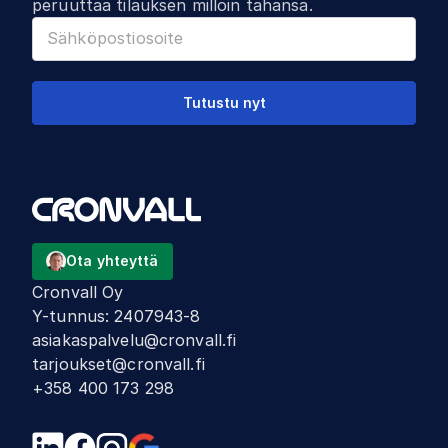
peruuttaa tilauksen milloin tahansa.
Tutustu nyt
Ota yhteyttä
Cronvall Oy
Y-tunnus
:
2407943-8
asiakaspalvelu@cronvall.fi
tarjoukset@cronvall.fi
+358 400 173 298