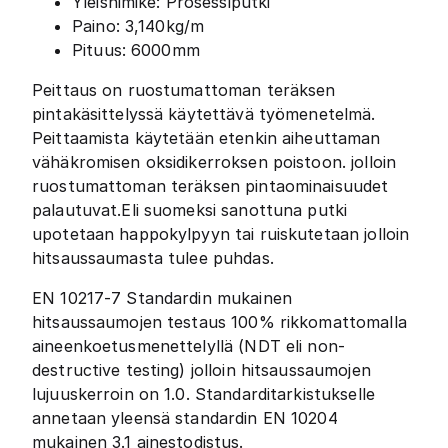
Yleisnimike: Prosessiputki
Paino: 3,140kg/m
Pituus: 6000mm
Peittaus on ruostumattoman teräksen
pintakäsittelyssä käytettävä työmenetelmä.
Peittaamista käytetään etenkin aiheuttaman
vähäkromisen oksidikerroksen poistoon. jolloin
ruostumattoman teräksen pintaominaisuudet
palautuvat.Eli suomeksi sanottuna putki
upotetaan happokylpyyn tai ruiskutetaan jolloin
hitsaussaumasta tulee puhdas.
EN 10217-7 Standardin mukainen
hitsaussaumojen testaus 100% rikkomattomalla
aineenkoetusmenettelyllä (NDT eli non-
destructive testing) jolloin hitsaussaumojen
lujuuskerroin on 1.0. Standarditarkistukselle
annetaan yleensä standardin EN 10204
mukainen 3.1 ainestodistus.