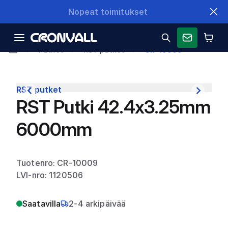
Nopeat toimitukset
Putket
RST putket
CR-10009
RST putket
RST Putki 42.4x3.25mm
6000mm
Tuotenro: CR-10009
LVI-nro: 1120506
Saatavilla
2-4 arkipäivää