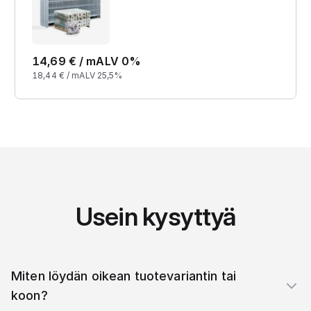
14,69
€ /
m
ALV 0%
18,44
€ /
m
ALV 25,5%
Usein kysyttyä
Miten löydän oikean tuotevariantin tai
koon?