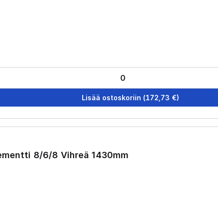
Lisää ostoskoriin
(
172,73
€)
lementti 8/6/8 Vihreä 1430mm