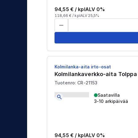
94,55
€ /
kpl
ALV 0%
118,66
€ /
kpl
ALV 25,5%
Kolmilanka-aita irto-osat
Kolmilankaverkko-aita Tolpp
Tuotenro: CR-21153
Saatavilla
3-10 arkipäivää
94,55
€ /
kpl
ALV 0%