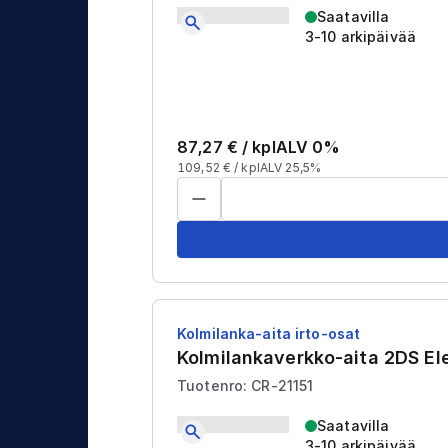
j
t
Saatavilla
a
3-10 arkipäivää
u
s
87,27
€ /
kpl
ALV 0%
109,52
€ /
kpl
ALV 25,5%
Kolmilanka-aita irto-osat
Kolmilankaverkko-aita 2DS E
Tuotenro: CR-21151
Saatavilla
3-10 arkipäivää