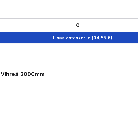
Lisää ostoskoriin
(
94,55
€)
a Vihreä 2000mm