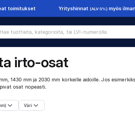
Yrityshinnat
myös ilman 
at toimitukset
(ALV 0%)
olmilanka-aita irto-osat
a irto-osat
m, 1430 mm ja 2030 mm korkeille aidoille. Jos esimerkiksi
opivat osat nopeasti.
mm)
Väri