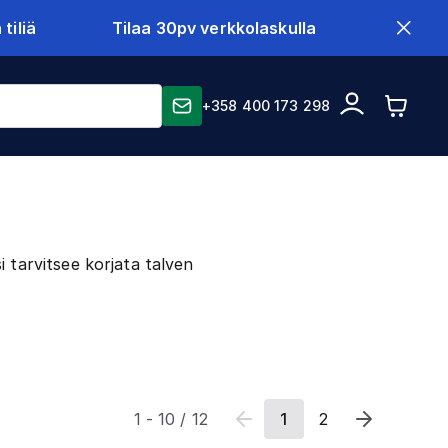
tiliä
Tilaa 30pv verkkolaskulla
+358 400 173 298
 tarvitsee korjata talven
1
-
10
/
12
1
2