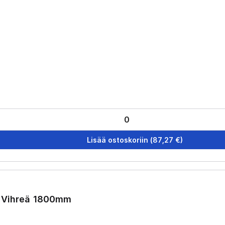
Lisää ostoskoriin
(
87,27
€)
a Vihreä 1800mm