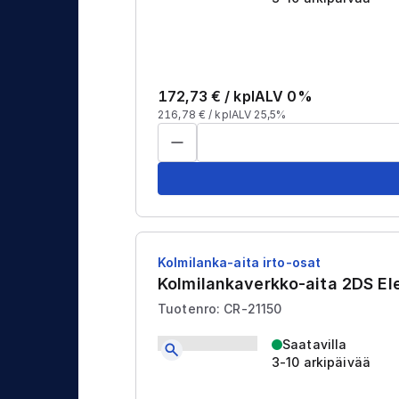
172,73
€ /
kpl
ALV 0%
216,78
€ /
kpl
ALV 25,5%
Kolmilanka-aita irto-osat
Kolmilankaverkko-aita 2DS E
Tuotenro: CR-21150
Saatavilla
3-10 arkipäivää