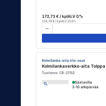
172,73
€ /
kpl
ALV 0%
216,78
€ /
kpl
ALV 25,5%
Kolmilanka-aita irto-osat
Kolmilankaverkko-aita Tolpp
Tuotenro: CR-21152
Saatavilla
3-10 arkipäivää