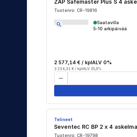
ZAP Safemaster Plus S 4 ask
Tuotenro: CR-19816
Saatavilla
5-10 arkipäivää
2 577,14
€ /
kpl
ALV 0%
3 234,31
€ /
kpl
ALV 25,5%
Telineet
Seventec RC BP 2 x 4 askel
Tuotenro: CR-19798