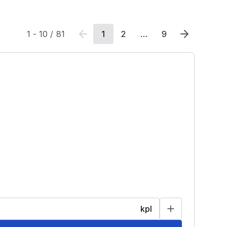
1
-
10
/
81
1
2
…
9
kpl