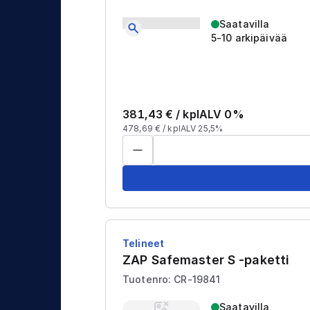
Saatavilla
5-10 arkipäivää
381,43
€ /
kpl
ALV 0%
478,69
€ /
kpl
ALV 25,5%
Telineet
ZAP Safemaster S -paketti
Tuotenro: CR-19841
Saatavilla