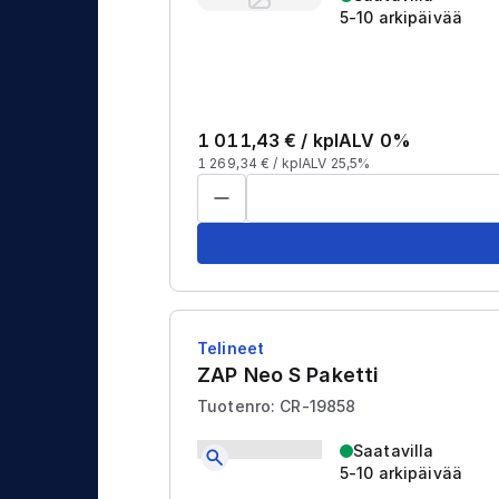
5-10 arkipäivää
1 011,43
€ /
kpl
ALV 0%
1 269,34
€ /
kpl
ALV 25,5%
Telineet
ZAP Neo S Paketti
Tuotenro: CR-19858
Saatavilla
5-10 arkipäivää