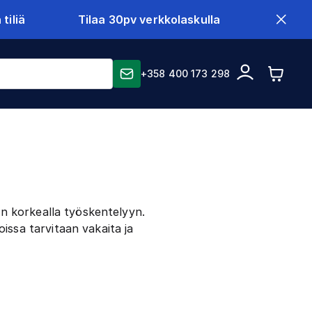
tiliä
Tilaa 30pv verkkolaskulla
+358 400 173 298
an korkealla työskentelyyn.
issa tarvitaan vakaita ja