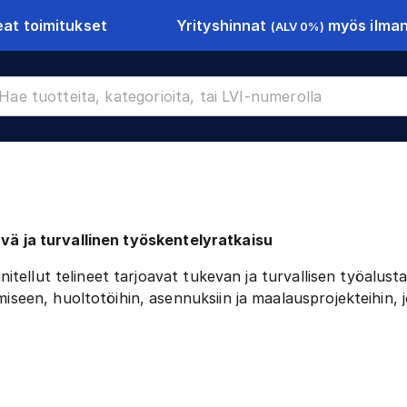
Yrityshinnat
myös ilman 
at toimitukset
(ALV 0%)
elineet
tävä ja turvallinen työskentelyratkaisu
itellut telineet tarjoavat tukevan ja turvallisen työalust
en, huoltotöihin, asennuksiin ja maalausprojekteihin, jo