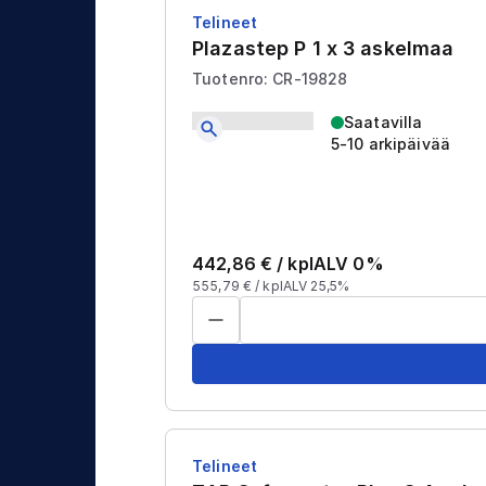
j
t
Telineet
a
Plazastep P 1 x 3 askelmaa
u
Tuotenro: CR-19828
s
Saatavilla
5-10 arkipäivää
442,86
€ /
kpl
ALV 0%
555,79
€ /
kpl
ALV 25,5%
Telineet