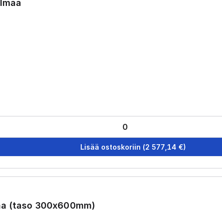
elmaa
Lisää ostoskoriin
(
2 577,14
€)
maa (taso 300x600mm)