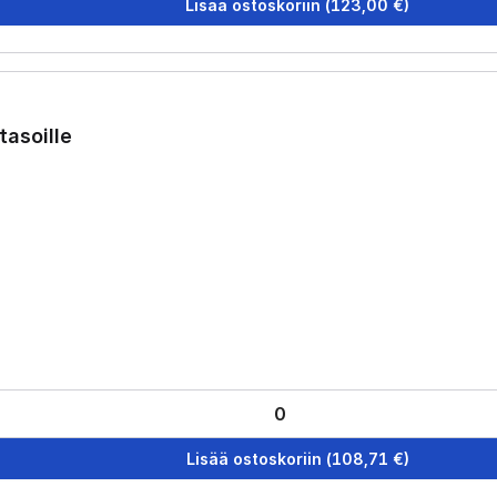
Lisää ostoskoriin
(
123,00
€)
asoille
Lisää ostoskoriin
(
108,71
€)