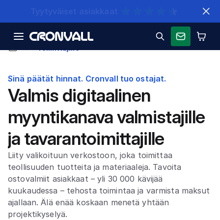
Nopeat toimitukset
Toimittajille
Sinä päätät hinnat. Cronvall tuo ostajat.
Valmis digitaalinen
myyntikanava valmistajille
ja tavarantoimittajille
Liity valikoituun verkostoon, joka toimittaa
teollisuuden tuotteita ja materiaaleja. Tavoita
ostovalmiit asiakkaat – yli 30 000 kävijää
kuukaudessa – tehosta toimintaa ja varmista maksut
ajallaan. Älä enää koskaan menetä yhtään
projektikyselyä.