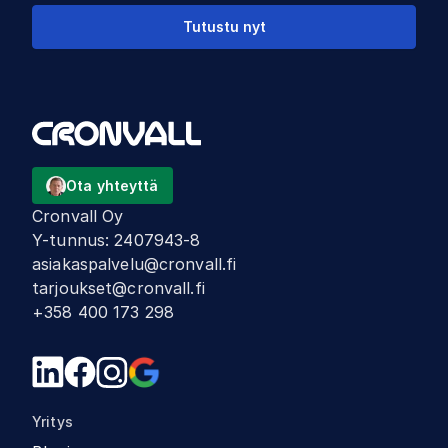
Tutustu nyt
Ota yhteyttä
Cronvall Oy
Y-tunnus
:
2407943-8
asiakaspalvelu@cronvall.fi
tarjoukset@cronvall.fi
+358 400 173 298
Yritys