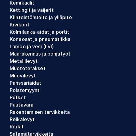
Kemikaalit
Kettingit ja vaijerit
Kiinteistöhuolto ja ylläpito
Kivikorit
Kolmilanka-aidat ja portit
Koneosat ja pneumatiikka
Lämpö ja vesi (LVI)
Maarakennus ja pohjatyöt
Metallilevyt
Muototeräkset
Muovilevyt
Panssariaidat
Poistomyynti
Putket
Puutavara
Rakentamisen tarvikkeita
Reikälevyt
Ritilät
Satamatarvikkeita