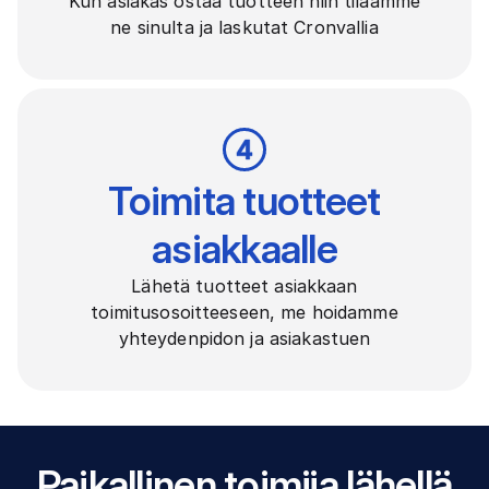
Kun asiakas ostaa tuotteen niin tilaamme
ne sinulta ja laskutat Cronvallia
Toimita tuotteet
asiakkaalle
Lähetä tuotteet asiakkaan
toimitusosoitteeseen, me hoidamme
yhteydenpidon ja asiakastuen
Paikallinen toimija lähellä