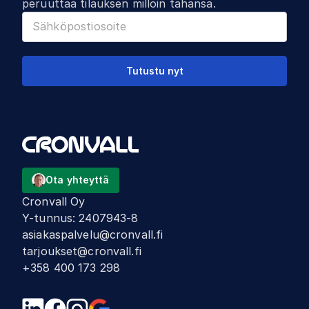
peruuttaa tilauksen milloin tahansa.
Tutustu nyt
Ota yhteyttä
Cronvall Oy
Y-tunnus
:
2407943-8
asiakaspalvelu@cronvall.fi
tarjoukset@cronvall.fi
+358 400 173 298