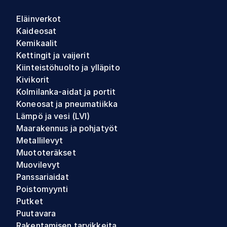
Eläinverkot
Kaideosat
Kemikaalit
Kettingit ja vaijerit
Kiinteistöhuolto ja ylläpito
Kivikorit
Kolmilanka-aidat ja portit
Koneosat ja pneumatiikka
Lämpö ja vesi (LVI)
Maarakennus ja pohjatyöt
Metallilevyt
Muototeräkset
Muovilevyt
Panssariaidat
Poistomyynti
Putket
Puutavara
Rakentamisen tarvikkeita