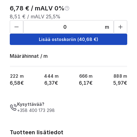
6,78
€ /
m
ALV 0%
8,51
€ /
m
ALV 25,5%
m
Lisää ostoskoriin
(
40,68
€)
Määrähinnat
/
m
222
m
444
m
666
m
888
m
6,58
€
6,37
€
6,17
€
5,97
€
Kysyttävää?
+358 400 173 298
Tuotteen lisätiedot