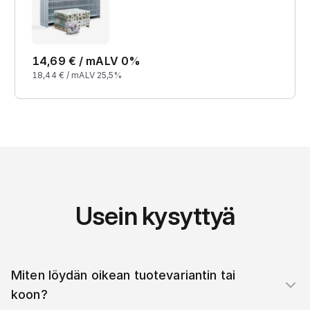
14,69
€ /
m
ALV 0%
18,44
€ /
m
ALV 25,5%
Usein kysyttyä
Miten löydän oikean tuotevariantin tai
koon?