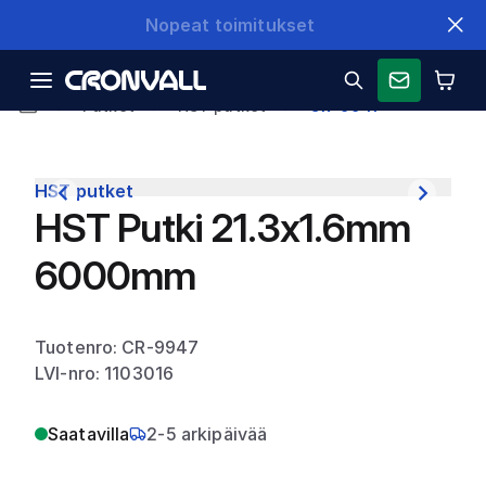
Nopeat toimitukset
Putket
HST putket
CR-9947
HST putket
HST Putki 21.3x1.6mm
6000mm
Tuotenro: CR-9947
LVI-nro: 1103016
Saatavilla
2-5 arkipäivää