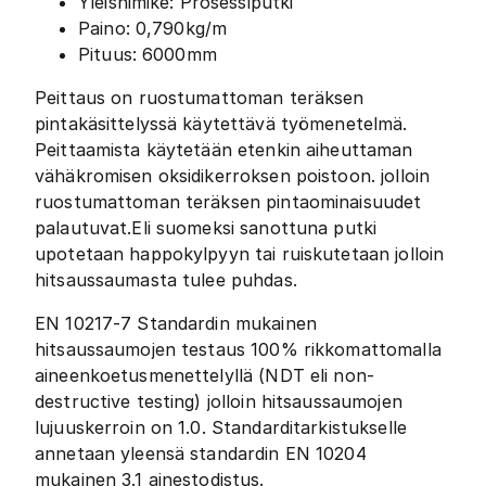
Yleisnimike: Prosessiputki
Paino: 0,790kg/m
Pituus: 6000mm
Peittaus on ruostumattoman teräksen
pintakäsittelyssä käytettävä työmenetelmä.
Peittaamista käytetään etenkin aiheuttaman
vähäkromisen oksidikerroksen poistoon. jolloin
ruostumattoman teräksen pintaominaisuudet
palautuvat.Eli suomeksi sanottuna putki
upotetaan happokylpyyn tai ruiskutetaan jolloin
hitsaussaumasta tulee puhdas.
EN 10217-7 Standardin mukainen
hitsaussaumojen testaus 100% rikkomattomalla
aineenkoetusmenettelyllä (NDT eli non-
destructive testing) jolloin hitsaussaumojen
lujuuskerroin on 1.0. Standarditarkistukselle
annetaan yleensä standardin EN 10204
mukainen 3.1 ainestodistus.