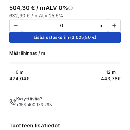
504,30
€ /
m
ALV 0%
632,90
€ /
m
ALV 25,5%
m
Lisää ostoskoriin
(
3 025,80
€)
Määrähinnat
/
m
6
m
12
m
474,04
€
443,78
€
Kysyttävää?
+358 400 173 298
Tuotteen lisätiedot