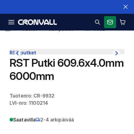
Nopeat toimitukset
Putket
RST putket
CR-9932
RST putket
RST Putki 609.6x4.0mm
6000mm
Tuotenro: CR-9932
LVI-nro: 1100214
Saatavilla
2-4 arkipäivää