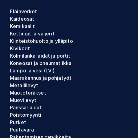
Eläinverkot
Kaideosat
Kemikaalit
Kettingit ja vaijerit
Kiinteistöhuolto ja ylläpito
Kivikorit
Kolmilanka-aidat ja portit
Koneosat ja pneumatiikka
Lämpö ja vesi (LVI)
Maarakennus ja pohjatyöt
Metallilevyt
Muototeräkset
Muovilevyt
Panssariaidat
Poistomyynti
Putket
Puutavara
Rakentamisen tarvikkeita