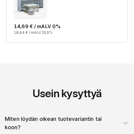
14,69
€ /
m
ALV 0%
18,44
€ /
m
ALV 25,5%
Usein kysyttyä
Miten löydän oikean tuotevariantin tai
koon?