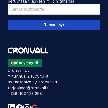
peruuttaa tilauksen milloin tahansa.
Tutustu nyt
Ota yhteyttä
Cronvall Oy
Y-tunnus
:
2407943-8
asiakaspalvelu@cronvall.fi
tarjoukset@cronvall.fi
+358 400 173 298