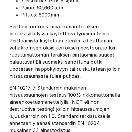
Yleisnimike: Prosessiputki
Paino: 60,660kg/m
Pituus: 6000mm
Peittaus on ruostumattoman teräksen
pintakäsittelyssä käytettävä työmenetelmä.
Peittaamista käytetään etenkin aiheuttaman
vähäkromisen oksidikerroksen poistoon. jolloin
ruostumattoman teräksen pintaominaisuudet
palautuvat.Eli suomeksi sanottuna putki
upotetaan happokylpyyn tai ruiskutetaan jolloin
hitsaussaumasta tulee puhdas.
EN 10217-7 Standardin mukainen
hitsaussaumojen testaus 100% rikkomattomalla
aineenkoetusmenettelyllä (NDT eli non-
destructive testing) jolloin hitsaussaumojen
lujuuskerroin on 1.0. Standarditarkistukselle
annetaan yleensä standardin EN 10204
mukainen 3.1 ainestodistus.