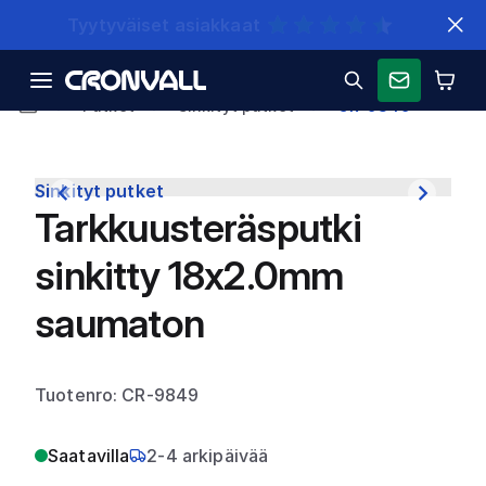
Nopeat toimitukset
Putket
Sinkityt putket
CR-9849
Sinkityt putket
Tarkkuusteräsputki
sinkitty 18x2.0mm
saumaton
Tuotenro: CR-9849
Saatavilla
2-4 arkipäivää