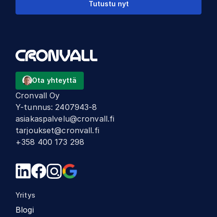
Tutustu nyt
Ota yhteyttä
Cronvall Oy
Y-tunnus
:
2407943-8
asiakaspalvelu@cronvall.fi
tarjoukset@cronvall.fi
+358 400 173 298
Yritys
Blogi