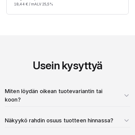
18,44
€ /
m
ALV 25,5%
Usein kysyttyä
Miten löydän oikean tuotevariantin tai
koon?
Näkyykö rahdin osuus tuotteen hinnassa?