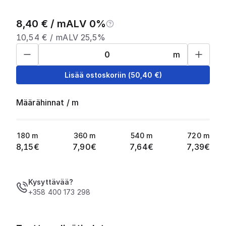
8,40
€ /
m
ALV 0%
10,54
€ /
m
ALV 25,5%
m
Lisää ostoskoriin
(
50,40
€)
Määrähinnat
/
m
180
m
360
m
540
m
720
m
8,15
€
7,90
€
7,64
€
7,39
€
Kysyttävää?
+358 400 173 298