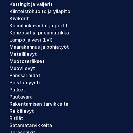
Kettingit ja vaijerit
Kiinteistöhuolto ja ylläpito
Kivikorit
Kolmilanka-aidat ja portit
Koneosat ja pneumatiikka
Lämpö ja vesi (LVI)
Maarakennus ja pohjatyöt
Metallilevyt
Muototeräkset
Muovilevyt
Panssariaidat
Poistomyynti
Putket
Puutavara
Rakentamisen tarvikkeita
Reikälevyt
Ritilät
Satamatarvikkeita
Teräspalkit