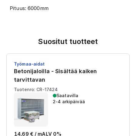
Pituus: 6000mm
Suositut tuotteet
Työmaa-aidat
Betonijaloilla - Sisältää kaiken
tarvittavan
Tuotenro: CR-17424
Saatavilla
2-4 arkipäivää
14,69
€ /
m
ALV 0%