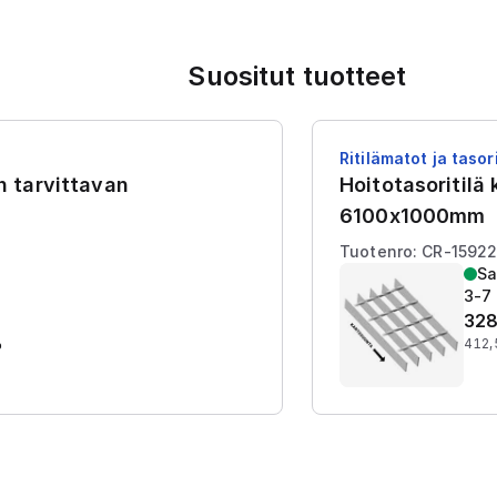
Suositut tuotteet
Ritilämatot ja tasori
en tarvittavan
Hoitotasoritilä
6100x1000mm
Tuotenro: CR-1592
Sa
3-7 
328
%
412,