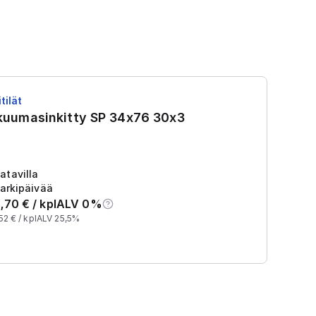
tilät
RS
 kuumasinkitty SP 34x76 30x3
R
Tu
2
atavilla
arkipäivää
,70
€ /
kpl
ALV 0%
52
€ /
kpl
ALV 25,5%