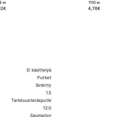
4
m
1110
m
92
€
4,76
€
Ei käsittelyä
Putket
Sinkitty
1.5
Tarkkuusteräsputki
12.0
Saumaton