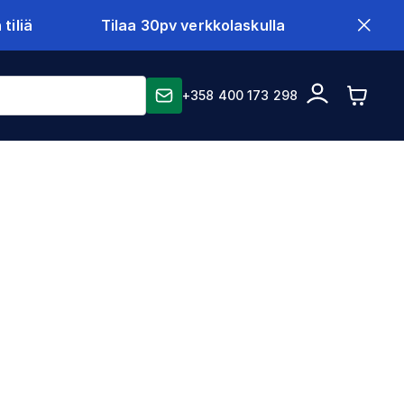
tiliä
Tilaa 30pv verkkolaskulla
+358 400 173 298