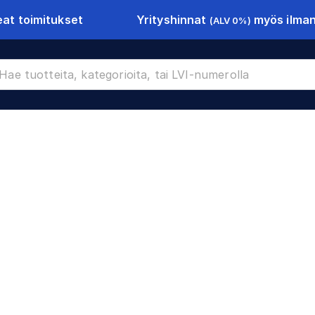
Yrityshinnat
myös ilman 
at toimitukset
(ALV 0%)
CR-9843