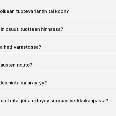
oikean tuotevariantin tai koon?
in osuus tuotteen hinnassa?
a heti varastossa?
ilausten nouto?
iden hinta määräytyy?
 tuotteita, joita ei löydy suoraan verkkokaupasta?