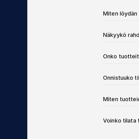
Miten löydän 
Näkyykö rahd
Onko tuotteit
Onnistuuko t
Miten tuotte
Voinko tilata