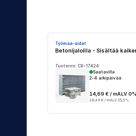
j
t
a
u
s
Työmaa-aidat
Betonijaloilla - Sisältää kaik
Tuotenro: CR-17424
Saatavilla
2-4 arkipäivää
14,69
€ /
m
ALV 0
18,44
€ /
m
ALV 25,5%