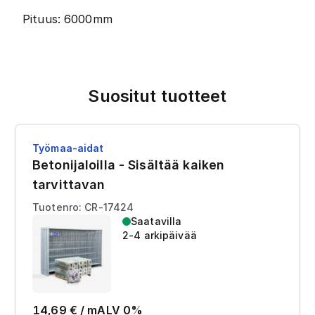
Pituus: 6000mm
Suositut tuotteet
Työmaa-aidat
Betonijaloilla - Sisältää kaiken
tarvittavan
Tuotenro: CR-17424
Saatavilla
2-4 arkipäivää
14,69
€ /
m
ALV 0%