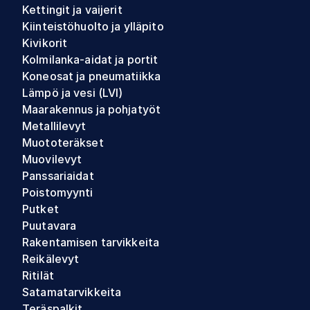
Kettingit ja vaijerit
Kiinteistöhuolto ja ylläpito
Kivikorit
Kolmilanka-aidat ja portit
Koneosat ja pneumatiikka
Lämpö ja vesi (LVI)
Maarakennus ja pohjatyöt
Metallilevyt
Muototeräkset
Muovilevyt
Panssariaidat
Poistomyynti
Putket
Puutavara
Rakentamisen tarvikkeita
Reikälevyt
Ritilät
Satamatarvikkeita
Teräspalkit