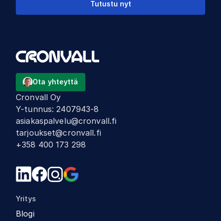
Tutustu nyt
Ota yhteyttä
Cronvall Oy
Y-tunnus
:
2407943-8
asiakaspalvelu@cronvall.fi
tarjoukset@cronvall.fi
+358 400 173 298
Yritys
Blogi