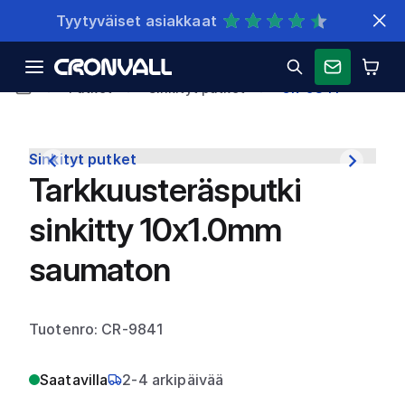
Nopeat toimitukset
Putket
Sinkityt putket
CR-9841
Sinkityt putket
Tarkkuusteräsputki
sinkitty 10x1.0mm
saumaton
Tuotenro: CR-9841
Saatavilla
2-4 arkipäivää