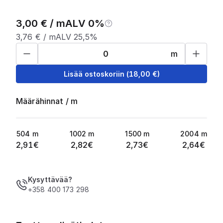
3,00
€ /
m
ALV 0%
3,76
€ /
m
ALV 25,5%
m
Lisää ostoskoriin
(
18,00
€)
Määrähinnat
/
m
504
m
1002
m
1500
m
2004
m
2,91
€
2,82
€
2,73
€
2,64
€
Kysyttävää?
+358 400 173 298