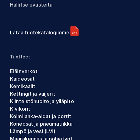
Hallitse evästeitä
Lataa tuotekatalogimme
Tuotteet
Eläinverkot
Kaideosat
Kemikaalit
Kettingit ja vaijerit
Kiinteistöhuolto ja ylläpito
Kivikorit
Kolmilanka-aidat ja portit
Koneosat ja pneumatiikka
Lämpö ja vesi (LVI)
Maarakennus ja pohjatyöt