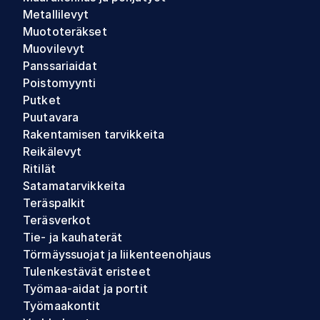
Metallilevyt
Muototeräkset
Muovilevyt
Panssariaidat
Poistomyynti
Putket
Puutavara
Rakentamisen tarvikkeita
Reikälevyt
Ritilät
Satamatarvikkeita
Teräspalkit
Teräsverkot
Tie- ja kauhaterät
Törmäyssuojat ja liikenteenohjaus
Tulenkestävät eristeet
Työmaa-aidat ja portit
Työmaakontit