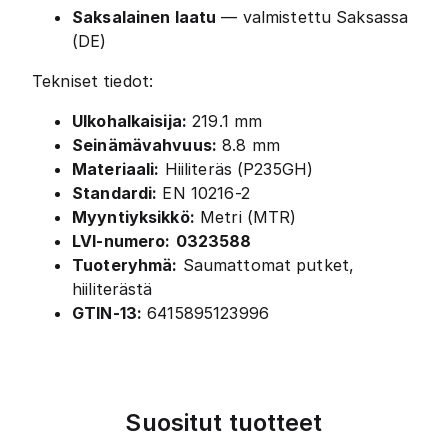
Saksalainen laatu
— valmistettu Saksassa
(DE)
Tekniset tiedot:
Ulkohalkaisija:
219.1 mm
Seinämävahvuus:
8.8 mm
Materiaali:
Hiiliteräs (P235GH)
Standardi:
EN 10216-2
Myyntiyksikkö:
Metri (MTR)
LVI-numero:
0323588
Tuoteryhmä:
Saumattomat putket,
hiiliterästä
GTIN-13:
6415895123996
Suositut tuotteet