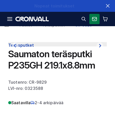
Nopeat toimitukset
Putket
Teräsputket
CR-9829
Teräsputket
Saumaton teräsputki
P235GH 219.1x8.8mm
Tuotenro: CR-9829
LVI-nro: 0323588
Saatavilla
2-4 arkipäivää