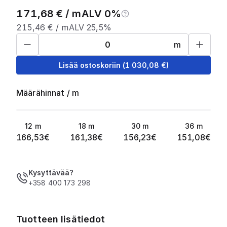
171,68
€ /
m
ALV 0%
215,46
€ /
m
ALV 25,5%
m
Lisää ostoskoriin
(
1 030,08
€)
Määrähinnat
/
m
12
m
18
m
30
m
36
m
166,53
€
161,38
€
156,23
€
151,08
€
Kysyttävää?
+358 400 173 298
Tuotteen lisätiedot