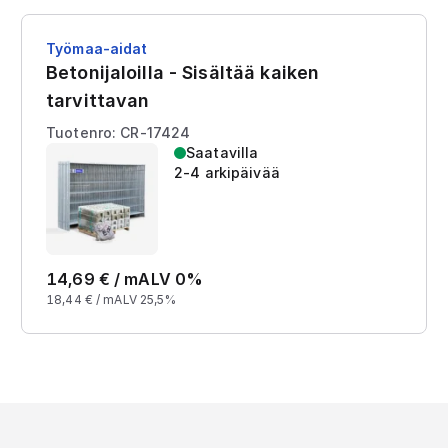
Työmaa-aidat
Betonijaloilla - Sisältää kaiken
tarvittavan
Tuotenro: CR-17424
Saatavilla
2-4 arkipäivää
14,69
€ /
m
ALV 0%
18,44
€ /
m
ALV 25,5%