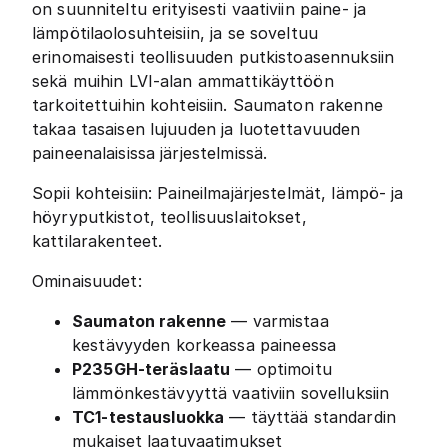
on suunniteltu erityisesti vaativiin paine- ja
lämpötilaolosuhteisiin, ja se soveltuu
erinomaisesti teollisuuden putkistoasennuksiin
sekä muihin LVI-alan ammattikäyttöön
tarkoitettuihin kohteisiin. Saumaton rakenne
takaa tasaisen lujuuden ja luotettavuuden
paineenalaisissa järjestelmissä.
Sopii kohteisiin: Paineilmajärjestelmät, lämpö- ja
höyryputkistot, teollisuuslaitokset,
kattilarakenteet.
Ominaisuudet:
Saumaton rakenne
— varmistaa
kestävyyden korkeassa paineessa
P235GH-teräslaatu
— optimoitu
lämmönkestävyyttä vaativiin sovelluksiin
TC1-testausluokka
— täyttää standardin
mukaiset laatuvaatimukset