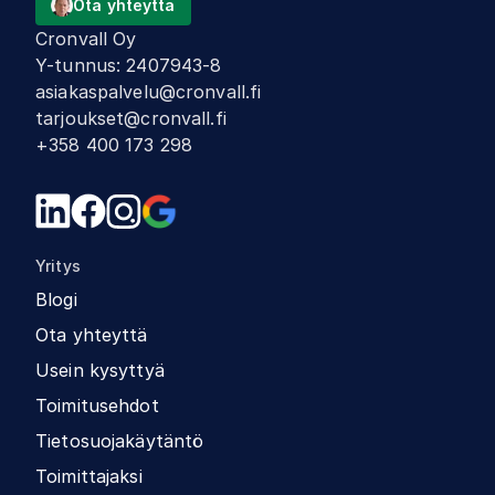
Ota yhteyttä
Cronvall Oy
Y-tunnus
:
2407943-8
asiakaspalvelu@cronvall.fi
tarjoukset@cronvall.fi
+358 400 173 298
Yritys
Blogi
Ota yhteyttä
Usein kysyttyä
Toimitusehdot
Tietosuojakäytäntö
Toimittajaksi