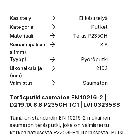
Käsittely
Ei käsittelyä
Kategoria
Putket
Materiaali
Teräs P235GH
Seinämäpaksuu
8.8
s (mm)
Tyyppi
Pyöröputki
Ulkohalkaisija
219.1
(mm)
Valmistus
Saumaton
Teräsputki saumaton EN 10216-2 |
D219.1X 8.8 P235GH TC1 | LVI 0323588
Tämä on standardin EN 10216-2 mukainen
saumaton teräsputki, joka on valmistettu
korkealaatuisesta P235GH-hiiliteräksestä. Putki