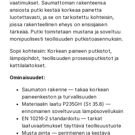
vaatimukset. Saumattoman rakenteensa
ansiosta putki kestää korkeaa painetta
luotettavasti, ja se on tarkoitettu kohteisiin,
joissa rakenteellinen eheys on ensisijaisen
tärkeää. Putki toimitetaan mustana ja soveltuu
monipuolisesti teollisuuden putkistoasennuksiin.
Sopii kohteisiin: Korkean paineen putkistot,
lämpöjohdot, teollisuuden prosessiputkistot ja
kattilalaitokset.
Ominaisuudet:
Saumaton rakenne — takaa korkean
paineenkeston ja turvallisuuden
Materiaalin laatu P235GH (St 35.8) —
erinomainen soveltuvuus lämpösovelluksiin
EN 10216-2 standardoitu — tarkat
laatuvaatimukset täyttävä teollisuustuote
Musta pinta — perinteinen ja kestävä