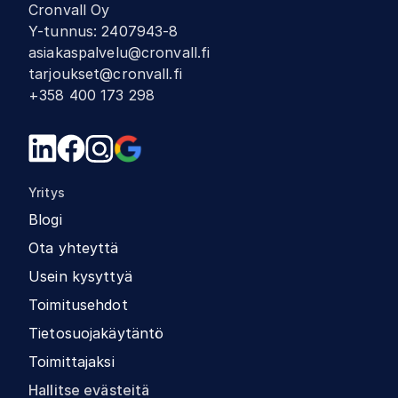
Cronvall Oy
Y-tunnus
:
2407943-8
asiakaspalvelu@cronvall.fi
tarjoukset@cronvall.fi
+358 400 173 298
Yritys
Blogi
Ota yhteyttä
Usein kysyttyä
Toimitusehdot
Tietosuojakäytäntö
Toimittajaksi
Hallitse evästeitä