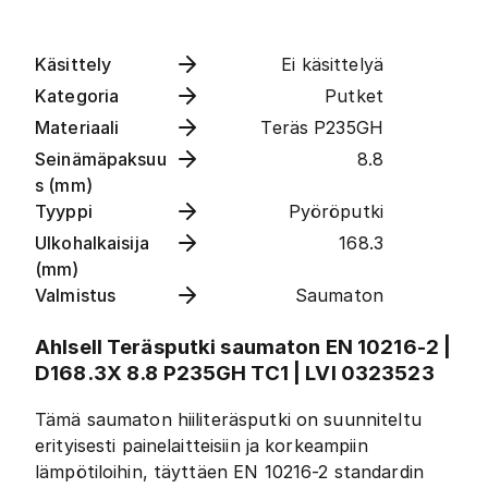
Käsittely
Ei käsittelyä
Kategoria
Putket
Materiaali
Teräs P235GH
Seinämäpaksuu
8.8
s (mm)
Tyyppi
Pyöröputki
Ulkohalkaisija
168.3
(mm)
Valmistus
Saumaton
Ahlsell Teräsputki saumaton EN 10216-2 |
D168.3X 8.8 P235GH TC1 | LVI 0323523
Tämä saumaton hiiliteräsputki on suunniteltu
erityisesti painelaitteisiin ja korkeampiin
lämpötiloihin, täyttäen EN 10216-2 standardin