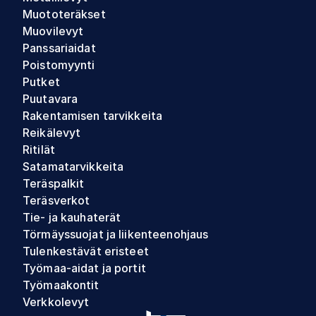
Muototeräkset
Muovilevyt
Panssariaidat
Poistomyynti
Putket
Puutavara
Rakentamisen tarvikkeita
Reikälevyt
Ritilät
Satamatarvikkeita
Teräspalkit
Teräsverkot
Tie- ja kauhaterät
Törmäyssuojat ja liikenteenohjaus
Tulenkestävät eristeet
Työmaa-aidat ja portit
Työmaakontit
Verkkolevyt