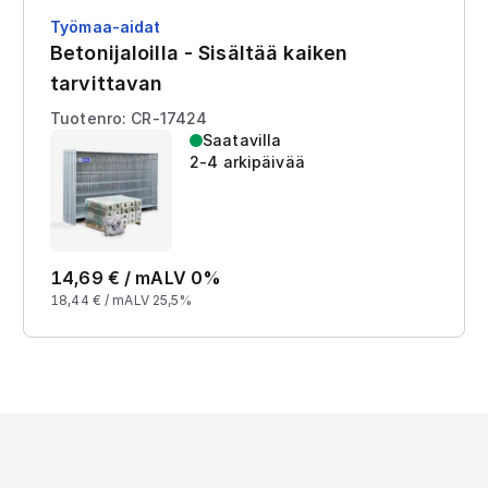
Työmaa-aidat
Betonijaloilla - Sisältää kaiken
tarvittavan
Tuotenro: CR-17424
Saatavilla
2-4 arkipäivää
14,69
€ /
m
ALV 0%
18,44
€ /
m
ALV 25,5%