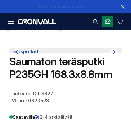
Nopeat toimitukset
Putket
Teräsputket
CR-9827
Teräsputket
Saumaton teräsputki
P235GH 168.3x8.8mm
Tuotenro: CR-9827
LVI-nro: 0323523
Saatavilla
2-4 arkipäivää