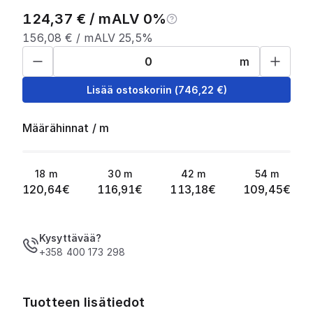
124,37
€ /
m
ALV 0%
156,08
€ /
m
ALV 25,5%
m
Lisää ostoskoriin
(
746,22
€)
Määrähinnat
/
m
18
m
30
m
42
m
54
m
120,64
€
116,91
€
113,18
€
109,45
€
Kysyttävää?
+358 400 173 298
Tuotteen lisätiedot