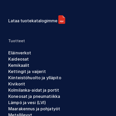
Lataa tuotekatalogimme
Tuotteet
Eläinverkot
Kaideosat
Kemikaalit
Kettingit ja vaijerit
Kiinteistöhuolto ja ylläpito
Kivikorit
Kolmilanka-aidat ja portit
Koneosat ja pneumatiikka
Lämpö ja vesi (LVI)
Maarakennus ja pohjatyöt
Metallilevyt