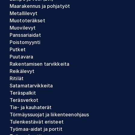
Maarakennus ja pohjatyöt
Metallilevyt
Muototeräkset
Muovilevyt
Panssariaidat
Poistomyynti
Putket
Puutavara
Rakentamisen tarvikkeita
Reikälevyt
Ritilät
Satamatarvikkeita
Teräspalkit
Teräsverkot
Tie- ja kauhaterät
Törmäyssuojat ja liikenteenohjaus
Tulenkestävät eristeet
Työmaa-aidat ja portit