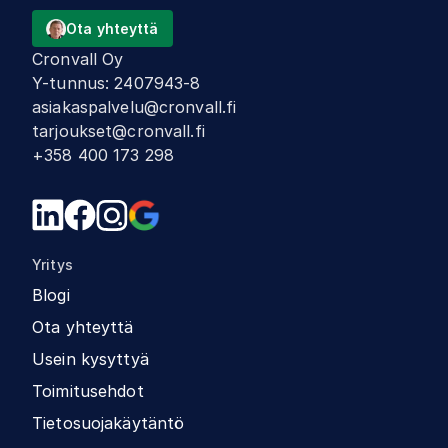
Ota yhteyttä
Cronvall Oy
Y-tunnus
:
2407943-8
asiakaspalvelu@cronvall.fi
tarjoukset@cronvall.fi
+358 400 173 298
Yritys
Blogi
Ota yhteyttä
Usein kysyttyä
Toimitusehdot
Tietosuojakäytäntö