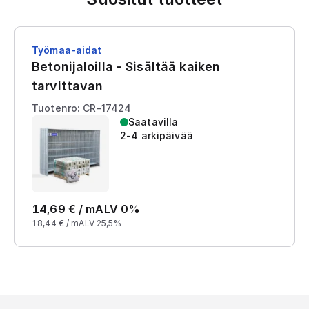
Työmaa-aidat
Betonijaloilla - Sisältää kaiken
tarvittavan
Tuotenro: CR-17424
Saatavilla
2-4 arkipäivää
14,69
€ /
m
ALV 0%
18,44
€ /
m
ALV 25,5%