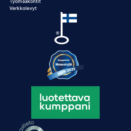
Työmaakontit
Verkkolevyt