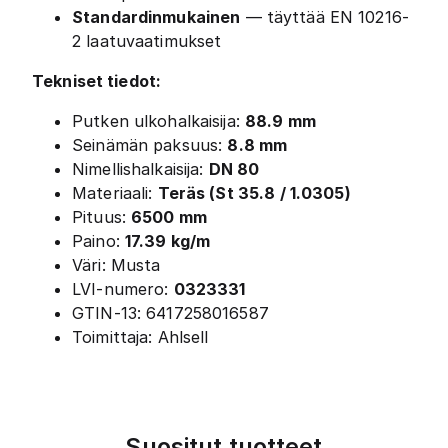
Standardinmukainen
— täyttää EN 10216-
2 laatuvaatimukset
Tekniset tiedot:
Putken ulkohalkaisija:
88.9 mm
Seinämän paksuus:
8.8 mm
Nimellishalkaisija:
DN 80
Materiaali:
Teräs (St 35.8 / 1.0305)
Pituus:
6500 mm
Paino:
17.39 kg/m
Väri: Musta
LVI-numero:
0323331
GTIN-13: 6417258016587
Toimittaja: Ahlsell
Suositut tuotteet