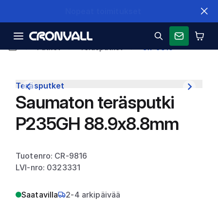
Nopeat toimitukset
Putket
Teräsputket
CR-9816
Teräsputket
Saumaton teräsputki
P235GH 88.9x8.8mm
Tuotenro: CR-9816
LVI-nro: 0323331
Saatavilla
2-4 arkipäivää