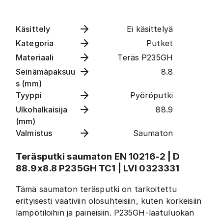
Käsittely
Ei käsittelyä
Kategoria
Putket
Materiaali
Teräs P235GH
Seinämäpaksuu
8.8
s (mm)
Tyyppi
Pyöröputki
Ulkohalkaisija
88.9
(mm)
Valmistus
Saumaton
Teräsputki saumaton EN 10216-2 | D
88.9x8.8 P235GH TC1 | LVI 0323331
Tämä saumaton teräsputki on tarkoitettu
erityisesti vaativiin olosuhteisiin, kuten korkeisiin
lämpötiloihin ja paineisiin. P235GH-laatuluokan