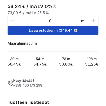
58,24
€ /
m
ALV 0%
73,09
€ /
m
ALV 25,5%
m
Lisää ostoskoriin
(
349,44
€)
Määrähinnat
/
m
30
m
54
m
78
m
108
m
56,49
€
54,75
€
53,00
€
51,25
€
Kysyttävää?
+358 400 173 298
Tuotteen lisätiedot