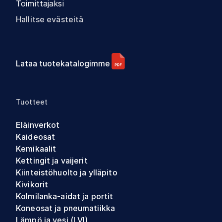
Toimittajaksi
Hallitse evästeitä
Lataa tuotekatalogimme
Tuotteet
Eläinverkot
Kaideosat
Kemikaalit
Kettingit ja vaijerit
Kiinteistöhuolto ja ylläpito
Kivikorit
Kolmilanka-aidat ja portit
Koneosat ja pneumatiikka
Lämpö ja vesi (LVI)