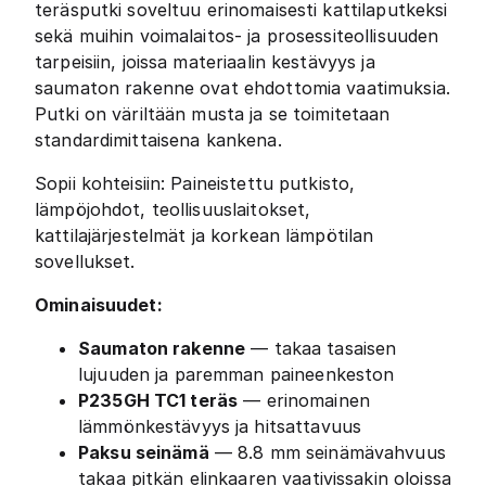
teräsputki soveltuu erinomaisesti kattilaputkeksi
sekä muihin voimalaitos- ja prosessiteollisuuden
tarpeisiin, joissa materiaalin kestävyys ja
saumaton rakenne ovat ehdottomia vaatimuksia.
Putki on väriltään musta ja se toimitetaan
standardimittaisena kankena.
Sopii kohteisiin: Paineistettu putkisto,
lämpöjohdot, teollisuuslaitokset,
kattilajärjestelmät ja korkean lämpötilan
sovellukset.
Ominaisuudet:
Saumaton rakenne
— takaa tasaisen
lujuuden ja paremman paineenkeston
P235GH TC1 teräs
— erinomainen
lämmönkestävyys ja hitsattavuus
Paksu seinämä
— 8.8 mm seinämävahvuus
takaa pitkän elinkaaren vaativissakin oloissa