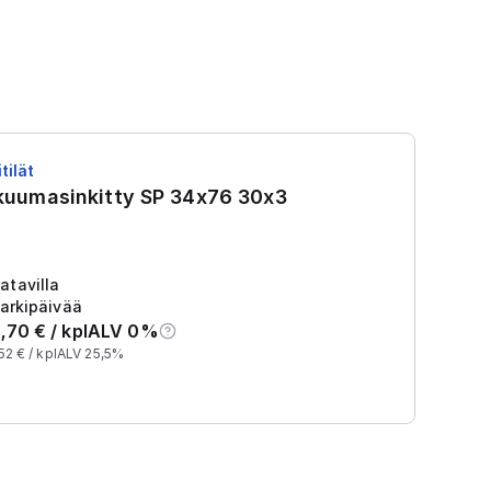
tilät
RS
 kuumasinkitty SP 34x76 30x3
R
Tu
2
atavilla
arkipäivää
,70
€ /
kpl
ALV 0%
52
€ /
kpl
ALV 25,5%