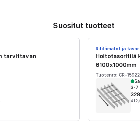
Suositut tuotteet
Ritilämatot ja tasori
en tarvittavan
Hoitotasoritilä
6100x1000mm
Tuotenro: CR-1592
Sa
3-7 
328
%
412,