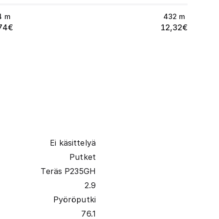
4
m
432
m
74
€
12,32
€
Ei käsittelyä
Putket
Teräs P235GH
2.9
Pyöröputki
76.1