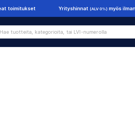
Yrityshinnat
myös ilman 
at toimitukset
(ALV 0%)
-9809