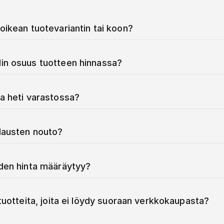
oikean tuotevariantin tai koon?
in osuus tuotteen hinnassa?
a heti varastossa?
ilausten nouto?
iden hinta määräytyy?
 tuotteita, joita ei löydy suoraan verkkokaupasta?