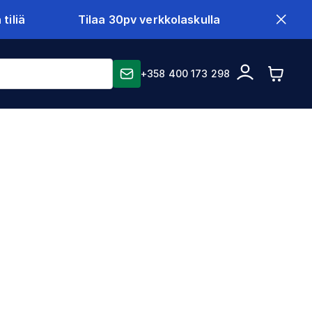
tiliä
Tilaa 30pv verkkolaskulla
+358 400 173 298