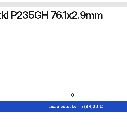
tki P235GH 76.1x2.9mm
Lisää ostoskoriin
(
84,00
€)