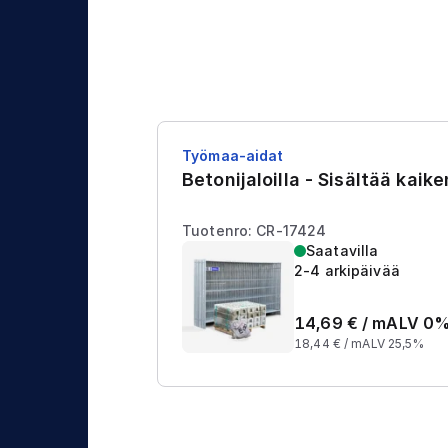
Työmaa-aidat
Betonijaloilla - Sisältää kaik
Tuotenro: CR-17424
Saatavilla
2-4 arkipäivää
14,69
€ /
m
ALV 0
18,44
€ /
m
ALV 25,5%