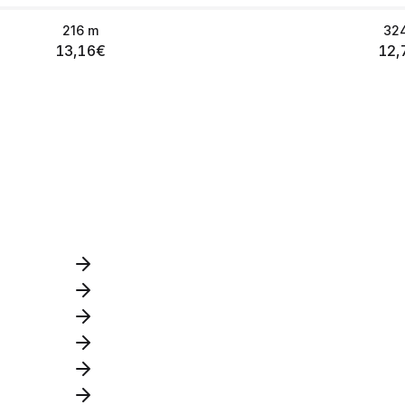
216
m
32
13,16
€
12,