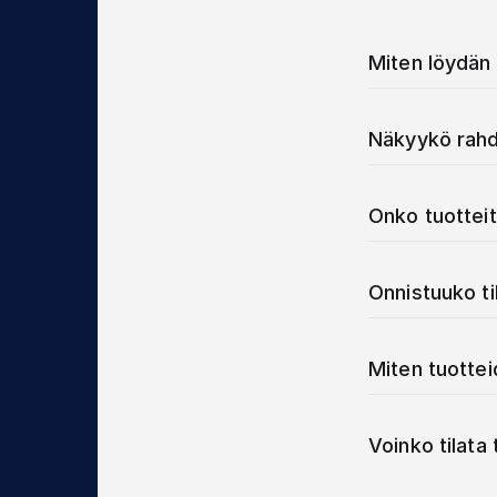
Miten löydän 
Näkyykö rahd
Onko tuotteit
Onnistuuko t
Miten tuotte
Voinko tilata