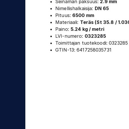
Seinämän paksuus:
2.9 mm
j
t
Nimellishalkaisija:
DN 65
a
Pituus:
6500 mm
u
Materiaali:
Teräs (St 35.8 / 1.03
s
Paino:
5.24 kg / metri
LVI-numero:
0323285
Toimittajan tuotekoodi: 0323285
GTIN-13: 6417258035731