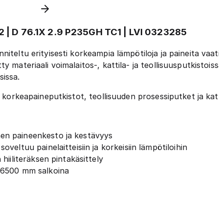
 | D 76.1X 2.9 P235GH TC1 | LVI 0323285
iteltu erityisesti korkeampia lämpötiloja ja paineita vaat
y materiaali voimalaitos-, kattila- ja teollisuusputkisto
sissa.
, korkeapaineputkistot, teollisuuden prosessiputket ja katt
en paineenkesto ja kestävyys
oveltuu painelaitteisiin ja korkeisiin lämpötiloihin
hiiliteräksen pintakäsittely
 6500 mm salkoina