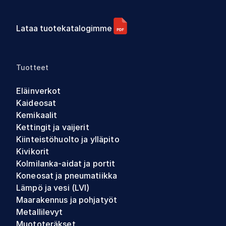
Lataa tuotekatalogimme
Tuotteet
Eläinverkot
Kaideosat
Kemikaalit
Kettingit ja vaijerit
Kiinteistöhuolto ja ylläpito
Kivikorit
Kolmilanka-aidat ja portit
Koneosat ja pneumatiikka
Lämpö ja vesi (LVI)
Maarakennus ja pohjatyöt
Metallilevyt
Muototeräkset