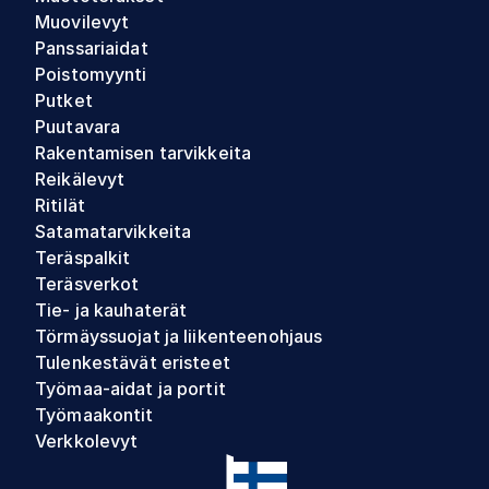
Muovilevyt
Panssariaidat
Poistomyynti
Putket
Puutavara
Rakentamisen tarvikkeita
Reikälevyt
Ritilät
Satamatarvikkeita
Teräspalkit
Teräsverkot
Tie- ja kauhaterät
Törmäyssuojat ja liikenteenohjaus
Tulenkestävät eristeet
Työmaa-aidat ja portit
Työmaakontit
Verkkolevyt