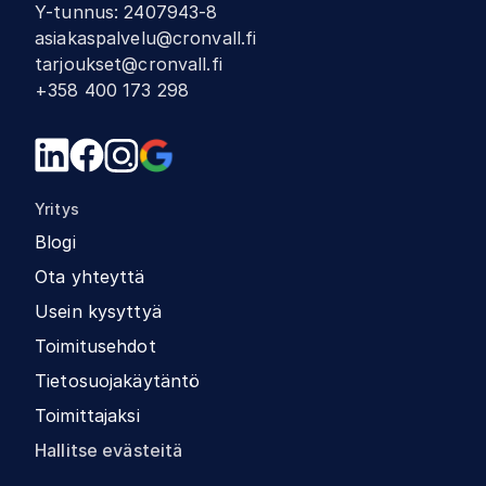
Y-tunnus
:
2407943-8
asiakaspalvelu@cronvall.fi
tarjoukset@cronvall.fi
+358 400 173 298
Yritys
Blogi
Ota yhteyttä
Usein kysyttyä
Toimitusehdot
Tietosuojakäytäntö
Toimittajaksi
Hallitse evästeitä