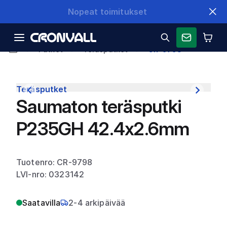
Nopeat toimitukset
Putket
Teräsputket
CR-9798
Teräsputket
Saumaton teräsputki
P235GH 42.4x2.6mm
Tuotenro: CR-9798
LVI-nro: 0323142
Saatavilla
2-4 arkipäivää