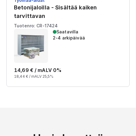
Työmaa-aidat
Betonijaloilla - Sisältää kaiken
tarvittavan
Tuotenro: CR-17424
Saatavilla
2-4 arkipäivää
14,69
€ /
m
ALV 0%
18,44
€ /
m
ALV 25,5%