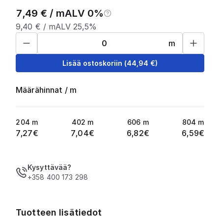
7,49
€ /
m
ALV 0%
9,40
€ /
m
ALV 25,5%
m
Lisää ostoskoriin
(
44,94
€)
Määrähinnat
/
m
204
m
402
m
606
m
804
m
7,27
€
7,04
€
6,82
€
6,59
€
Kysyttävää?
+358 400 173 298
Tuotteen lisätiedot