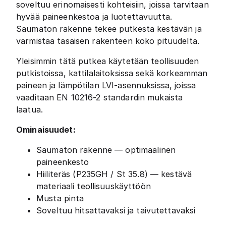
soveltuu erinomaisesti kohteisiin, joissa tarvitaan
hyvää paineenkestoa ja luotettavuutta.
Saumaton rakenne tekee putkesta kestävän ja
varmistaa tasaisen rakenteen koko pituudelta.
Yleisimmin tätä putkea käytetään teollisuuden
putkistoissa, kattilalaitoksissa sekä korkeamman
paineen ja lämpötilan LVI-asennuksissa, joissa
vaaditaan EN 10216-2 standardin mukaista
laatua.
Ominaisuudet:
Saumaton rakenne — optimaalinen
paineenkesto
Hiiliteräs (P235GH / St 35.8) — kestävä
materiaali teollisuuskäyttöön
Musta pinta
Soveltuu hitsattavaksi ja taivutettavaksi