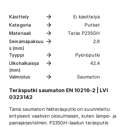
Käsittely
Ei käsittelyä
Kategoria
Putket
Materiaali
Teräs P235GH
Seinämäpaksuu
2.6
s (mm)
Tyyppi
Pyöröputki
Ulkohalkaisija
42.4
(mm)
Valmistus
Saumaton
Teräsputki saumaton EN 10216-2 | LVI
0323142
Tämä saumaton hiiliteräsputki on suunniteltu
erityisesti vaativiin olosuhteisiin, kuten lämpö- ja
painejärjestelmiin. P235GH-laadun teräsputki