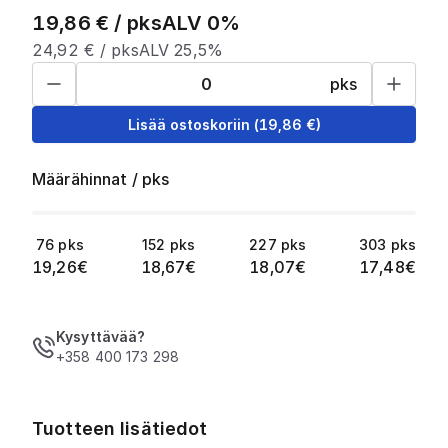
19,86
€ /
pks
ALV 0%
24,92
€ /
pks
ALV 25,5%
pks
Lisää ostoskoriin
(
19,86
€)
Määrähinnat
/
pks
76
pks
152
pks
227
pks
303
pks
19,26
€
18,67
€
18,07
€
17,48
€
Kysyttävää?
+358 400 173 298
Tuotteen lisätiedot