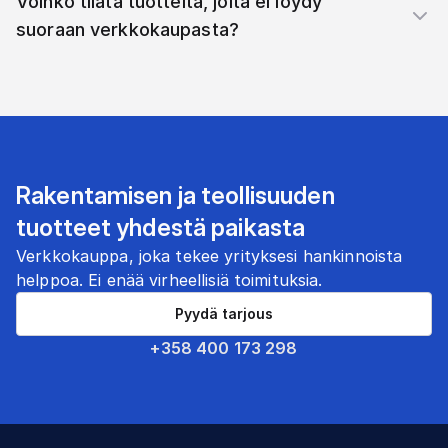
Voinko tilata tuotteita, joita ei löydy
suoraan verkkokaupasta?
Rakentamisen ja teollisuuden
tuotteet yhdestä paikasta
Verkkokauppa, joka tekee yrityksesi hankinnoista
helppoa. Ei enää virheellisiä toimituksia.
Pyydä tarjous
+358 400 173 298