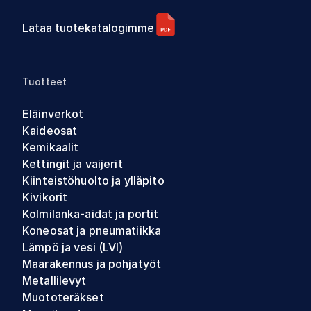
Lataa tuotekatalogimme
Tuotteet
Eläinverkot
Kaideosat
Kemikaalit
Kettingit ja vaijerit
Kiinteistöhuolto ja ylläpito
Kivikorit
Kolmilanka-aidat ja portit
Koneosat ja pneumatiikka
Lämpö ja vesi (LVI)
Maarakennus ja pohjatyöt
Metallilevyt
Muototeräkset