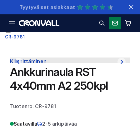
Nopeat toimitukset
Puutavara
Kiinnittäminen
CR-9781
Kiinnittäminen
Ankkurinaula RST
4x40mm A2 250kpl
Tuotenro: CR-9781
Saatavilla
2-5 arkipäivää