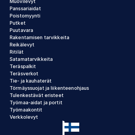
Muovilevyt
Panssariaidat
Poistomyynti
Putket
Puutavara
Rakentamisen tarvikkeita
Reikälevyt
Ritilät
Satamatarvikkeita
Teräspalkit
Teräsverkot
Tie- ja kauhaterät
Törmäyssuojat ja liikenteenohjaus
Tulenkestävät eristeet
Työmaa-aidat ja portit
Työmaakontit
Verkkolevyt