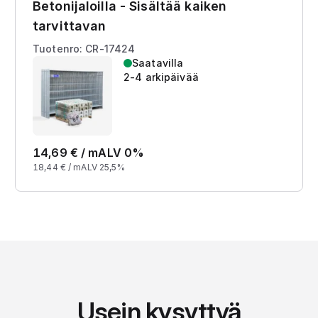
Betonijaloilla - Sisältää kaiken
tarvittavan
Tuotenro: CR-17424
Saatavilla
2-4 arkipäivää
14,69
€ /
m
ALV 0%
18,44
€ /
m
ALV 25,5%
Usein kysyttyä