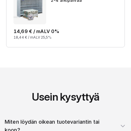
2-4 arkipäivää
14,69
€ /
m
ALV 0%
18,44
€ /
m
ALV 25,5%
Usein kysyttyä
Miten löydän oikean tuotevariantin tai
koon?