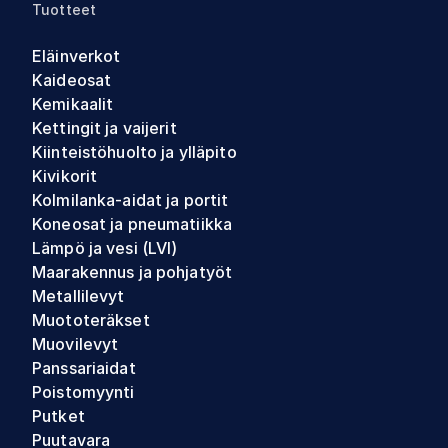
Tuotteet
Eläinverkot
Kaideosat
Kemikaalit
Kettingit ja vaijerit
Kiinteistöhuolto ja ylläpito
Kivikorit
Kolmilanka-aidat ja portit
Koneosat ja pneumatiikka
Lämpö ja vesi (LVI)
Maarakennus ja pohjatyöt
Metallilevyt
Muototeräkset
Muovilevyt
Panssariaidat
Poistomyynti
Putket
Puutavara