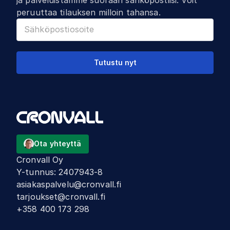
peruuttaa tilauksen milloin tahansa.
Tutustu nyt
Ota yhteyttä
Cronvall Oy
Y-tunnus
:
2407943-8
asiakaspalvelu@cronvall.fi
tarjoukset@cronvall.fi
+358 400 173 298