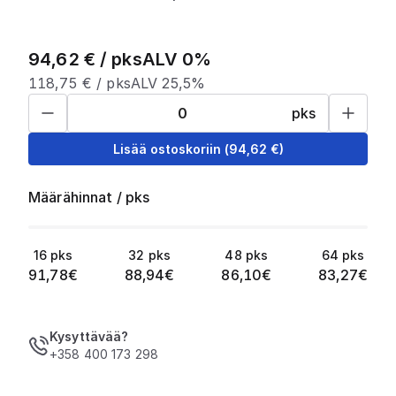
94,62
€ /
pks
ALV 0%
118,75
€ /
pks
ALV 25,5%
pks
Lisää ostoskoriin
(
94,62
€)
Määrähinnat
/
pks
16
pks
32
pks
48
pks
64
pks
91,78
€
88,94
€
86,10
€
83,27
€
Kysyttävää?
+358 400 173 298