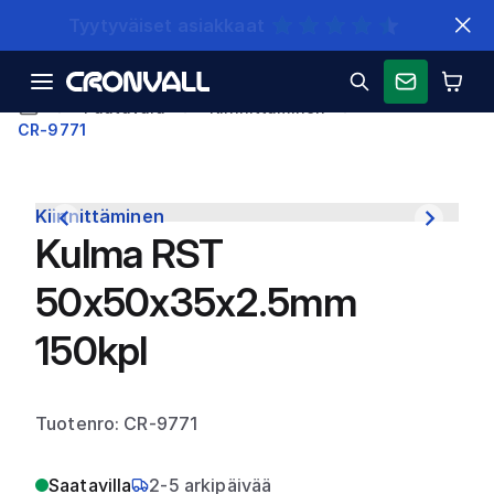
Nopeat toimitukset
Puutavara
Kiinnittäminen
CR-9771
Kiinnittäminen
Kulma RST
50x50x35x2.5mm
150kpl
Tuotenro: CR-9771
Saatavilla
2-5 arkipäivää