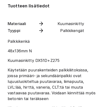
Tuotteen lisätiedot
Materiaali
Kuumasinkitty
Tyyppi
Palkkikengät
Palkkikenkä
48x136mm N
Kuumasinkitty DX51D+Z275
Käytetään puurakenteiden palkkiliitoksissa,
joissa primääri- ja sekundääripalkki ovat
lujuusluokiteltua puutavaraa, liimapuuta,
LVL:lää, hirttä, vaneria, CLT:tä tai muuta
vastaavaa puutavaraa. Voidaan kiinnittää myös
betoniin tai teräkseen