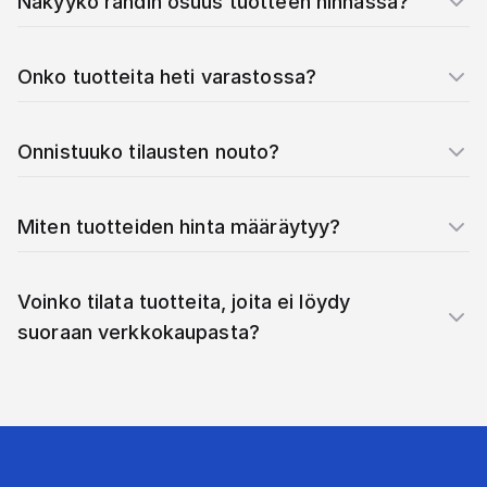
Näkyykö rahdin osuus tuotteen hinnassa?
Onko tuotteita heti varastossa?
Onnistuuko tilausten nouto?
Miten tuotteiden hinta määräytyy?
Voinko tilata tuotteita, joita ei löydy
suoraan verkkokaupasta?