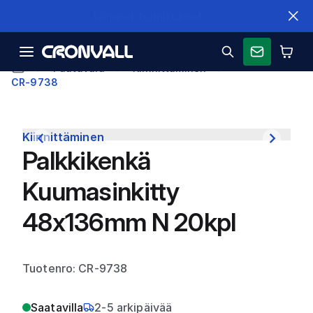
Nopeat toimitukset
Puutavara
Kiinnittäminen
CR-9738
Kiinnittäminen
Palkkikenkä
Kuumasinkitty
48x136mm N 20kpl
Tuotenro: CR-9738
Saatavilla
2-5 arkipäivää