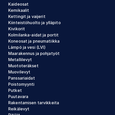
Kaideosat
Kemikaalit
Kettingit ja vaijerit
Kiinteistöhuolto ja ylläpito
Kivikorit
Kolmilanka-aidat ja portit
Koneosat ja pneumatiikka
Lämpö ja vesi (LVI)
Maarakennus ja pohjatyöt
Metallilevyt
Muototeräkset
Muovilevyt
Panssariaidat
Poistomyynti
Putket
Puutavara
Rakentamisen tarvikkeita
Reikälevyt
Ritilät