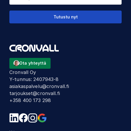
Tutustu nyt
Ota yhteyttä
Cronvall Oy
Y-tunnus
:
2407943-8
asiakaspalvelu@cronvall.fi
tarjoukset@cronvall.fi
+358 400 173 298