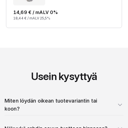
14,69
€ /
m
ALV 0%
18,44
€ /
m
ALV 25,5%
Usein kysyttyä
Miten löydän oikean tuotevariantin tai
koon?