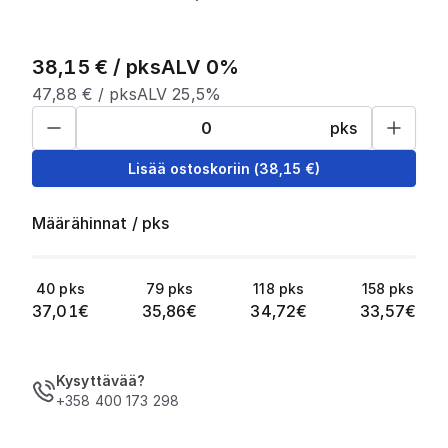
38,15
€ /
pks
ALV 0%
47,88
€ /
pks
ALV 25,5%
pks
Lisää ostoskoriin
(
38,15
€)
Määrähinnat
/
pks
40
pks
79
pks
118
pks
158
pks
37,01
€
35,86
€
34,72
€
33,57
€
Kysyttävää?
+358 400 173 298