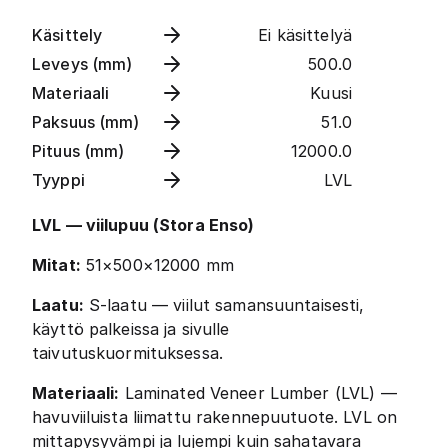
Käsittely
Ei käsittelyä
Leveys (mm)
500.0
Materiaali
Kuusi
Paksuus (mm)
51.0
Pituus (mm)
12000.0
Tyyppi
LVL
LVL — viilupuu (Stora Enso)
Mitat:
51×500×12000 mm
Laatu:
S-laatu — viilut samansuuntaisesti,
käyttö palkeissa ja sivulle
taivutuskuormituksessa.
Materiaali:
Laminated Veneer Lumber (LVL) —
havuviiluista liimattu rakennepuutuote. LVL on
mittapysyvämpi ja lujempi kuin sahatavara