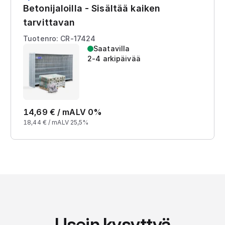
Betonijaloilla - Sisältää kaiken
tarvittavan
Tuotenro: CR-17424
Saatavilla
2-4 arkipäivää
14,69
€ /
m
ALV 0%
18,44
€ /
m
ALV 25,5%
Usein kysyttyä