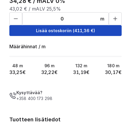
34,28
€ /
m
ALV 0%
43,02
€ /
m
ALV 25,5%
m
Lisää ostoskoriin
(
411,36
€)
Määrähinnat
/
m
48
m
96
m
132
m
180
m
33,25
€
32,22
€
31,19
€
30,17
€
Kysyttävää?
+358 400 173 298
Tuotteen lisätiedot