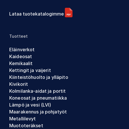
Lataa tuotekatalogimme
Tuotteet
Eläinverkot
Kaideosat
Kemikaalit
Kettingit ja vaijerit
Kiinteistöhuolto ja ylläpito
Kivikorit
Kolmilanka-aidat ja portit
Koneosat ja pneumatiikka
Lämpö ja vesi (LVI)
Maarakennus ja pohjatyöt
Metallilevyt
Muototeräkset