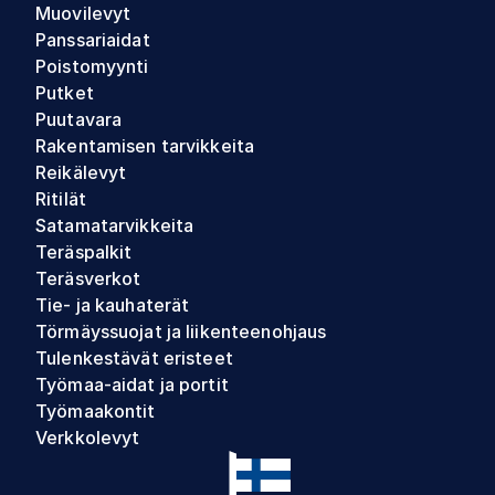
Muovilevyt
Panssariaidat
Poistomyynti
Putket
Puutavara
Rakentamisen tarvikkeita
Reikälevyt
Ritilät
Satamatarvikkeita
Teräspalkit
Teräsverkot
Tie- ja kauhaterät
Törmäyssuojat ja liikenteenohjaus
Tulenkestävät eristeet
Työmaa-aidat ja portit
Työmaakontit
Verkkolevyt