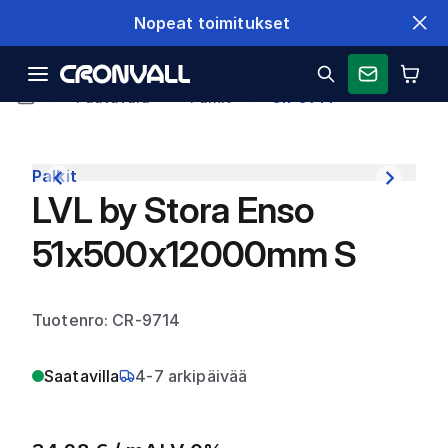
Nopeat toimitukset
Puutavara
Palkit
CR-9714
Palkit
LVL by Stora Enso
51x500x12000mm S
Tuotenro: CR-9714
Saatavilla
4-7 arkipäivää