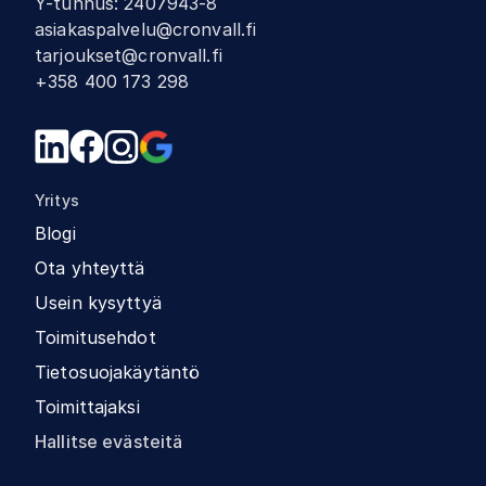
Y-tunnus
:
2407943-8
asiakaspalvelu@cronvall.fi
tarjoukset@cronvall.fi
+358 400 173 298
Yritys
Blogi
Ota yhteyttä
Usein kysyttyä
Toimitusehdot
Tietosuojakäytäntö
Toimittajaksi
Hallitse evästeitä