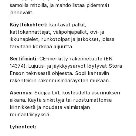
samoilla mitoilla, ja mahdollistaa pidemmät
jännevälit.
Käyttökohteet:
kantavat palkit,
kattokannattajat, välipohjapalkit, ovi- ja
ikkunapielet, runkotolpat ja jatkokset, joissa
tarvitaan korkeaa lujuutta.
Sertifiointi:
CE-merkitty rakennetuote (EN
14374). Lujuus- ja jäykkyysarvot löytyvät Stora
Enson teknisestä ohjeesta. Sopii kantaviin
rakenteisiin rakennusmääräysten mukaan.
Asennus:
Suojaa LVL kosteudelta asennuksen
aikana. Käytä sinkittyjä tai ruostumattomia
kiinnikkeitä ja noudata valmistajan
reunaetäisyyksiä.
Lyhenteet: