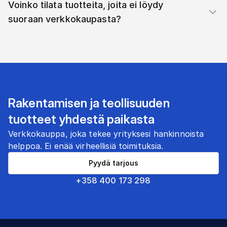
Voinko tilata tuotteita, joita ei löydy
suoraan verkkokaupasta?
Rakentamisen ja teollisuuden
tuotteet yhdestä paikasta
Verkkokauppa, joka tekee yrityksesi hankinnoista
helppoa. Ei enää virheellisiä toimituksia.
Pyydä tarjous
+358 400 173 298