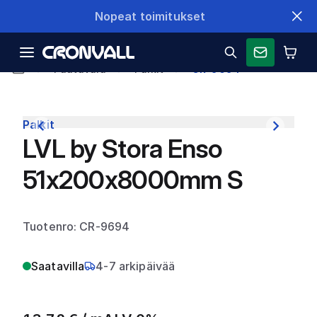
Nopeat toimitukset
Puutavara
Palkit
CR-9694
Palkit
LVL by Stora Enso
51x200x8000mm S
Tuotenro: CR-9694
Saatavilla
4-7 arkipäivää