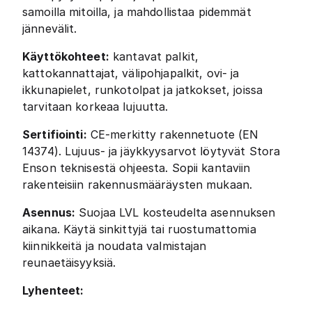
samoilla mitoilla, ja mahdollistaa pidemmät
jännevälit.
Käyttökohteet:
kantavat palkit,
kattokannattajat, välipohjapalkit, ovi- ja
ikkunapielet, runkotolpat ja jatkokset, joissa
tarvitaan korkeaa lujuutta.
Sertifiointi:
CE-merkitty rakennetuote (EN
14374). Lujuus- ja jäykkyysarvot löytyvät Stora
Enson teknisestä ohjeesta. Sopii kantaviin
rakenteisiin rakennusmääräysten mukaan.
Asennus:
Suojaa LVL kosteudelta asennuksen
aikana. Käytä sinkittyjä tai ruostumattomia
kiinnikkeitä ja noudata valmistajan
reunaetäisyyksiä.
Lyhenteet: