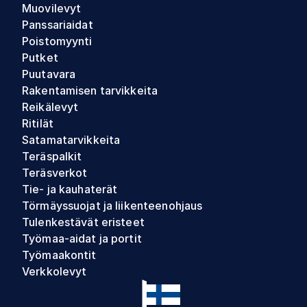
Muovilevyt
Panssariaidat
Poistomyynti
Putket
Puutavara
Rakentamisen tarvikkeita
Reikälevyt
Ritilät
Satamatarvikkeita
Teräspalkit
Teräsverkot
Tie- ja kauhaterät
Törmäyssuojat ja liikenteenohjaus
Tulenkestävät eristeet
Työmaa-aidat ja portit
Työmaakontit
Verkkolevyt