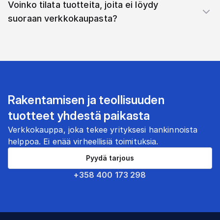
Voinko tilata tuotteita, joita ei löydy
suoraan verkkokaupasta?
Rakentamisen ja teollisuuden
tuotteet yhdestä paikasta
Verkkokauppa, joka tekee yrityksesi hankinnoista
helppoa. Ei enää virheellisiä toimituksia.
Pyydä tarjous
+358 400 173 298