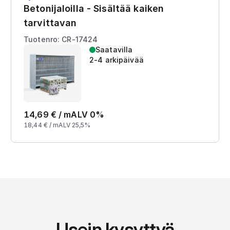
Betonijaloilla - Sisältää kaiken
tarvittavan
Tuotenro: CR-17424
Saatavilla
2-4 arkipäivää
14,69
€ /
m
ALV 0%
18,44
€ /
m
ALV 25,5%
Usein kysyttyä