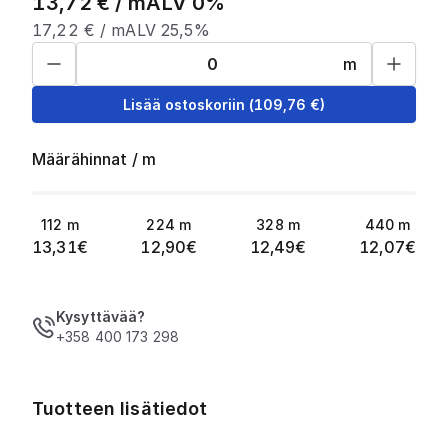
13,72
€ /
m
ALV 0%
17,22
€ /
m
ALV 25,5%
m
Lisää ostoskoriin
(
109,76
€)
Määrähinnat
/
m
112
m
224
m
328
m
440
m
13,31
€
12,90
€
12,49
€
12,07
€
Kysyttävää?
+358 400 173 298
Tuotteen lisätiedot