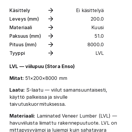
Käsittely
Ei käsittelyä
Leveys (mm)
200.0
Materiaali
Kuusi
Paksuus (mm)
51.0
Pituus (mm)
8000.0
Tyyppi
LVL
LVL — viilupuu (Stora Enso)
Mitat:
51×200×8000 mm
Laatu:
S-laatu — viilut samansuuntaisesti,
käyttö palkeissa ja sivulle
taivutuskuormituksessa.
Materiaali:
Laminated Veneer Lumber (LVL) —
havuviiluista liimattu rakennepuutuote. LVL on
mittapysyvämpi ja lujempi kuin sahatavara