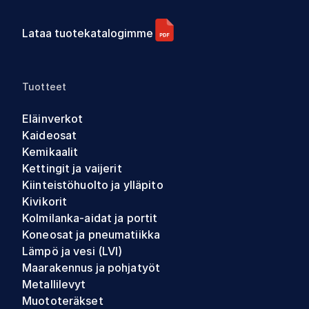
Lataa tuotekatalogimme
Tuotteet
Eläinverkot
Kaideosat
Kemikaalit
Kettingit ja vaijerit
Kiinteistöhuolto ja ylläpito
Kivikorit
Kolmilanka-aidat ja portit
Koneosat ja pneumatiikka
Lämpö ja vesi (LVI)
Maarakennus ja pohjatyöt
Metallilevyt
Muototeräkset