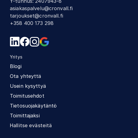
Y-tunnus
:
2407943-8
asiakaspalvelu@cronvall.fi
tarjoukset@cronvall.fi
+358 400 173 298
Yritys
Blogi
Ota yhteyttä
Usein kysyttyä
Toimitusehdot
Tietosuojakäytäntö
Toimittajaksi
Hallitse evästeitä