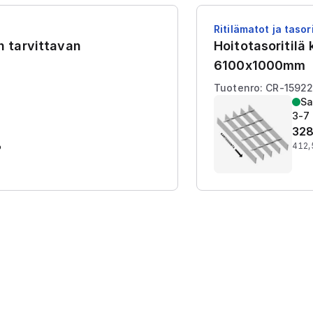
Ritilämatot ja tasori
en tarvittavan
Hoitotasoritilä
6100x1000mm
Tuotenro: CR-1592
Sa
3-7 
328
%
412,