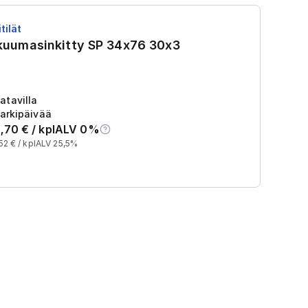
tilät
RS
 kuumasinkitty SP 34x76 30x3
R
Tu
2
atavilla
arkipäivää
,70
€ /
kpl
ALV 0%
52
€ /
kpl
ALV 25,5%