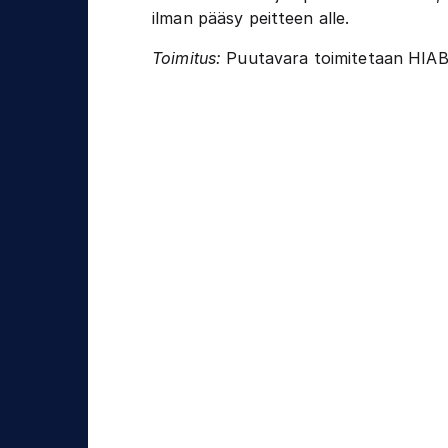
j
t
ilman pääsy peitteen alle.
a
u
Toimitus:
Puutavara toimitetaan HIAB-
s