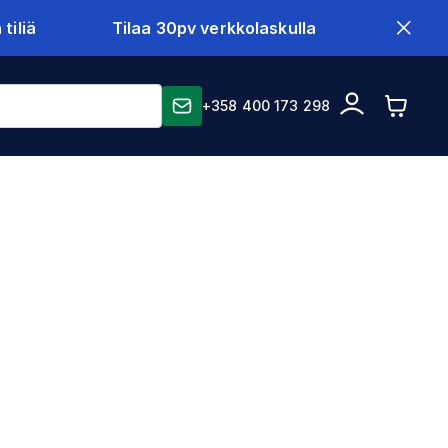
tiliä
Tilaa 30pv verkkolaskulla
+358 400 173 298