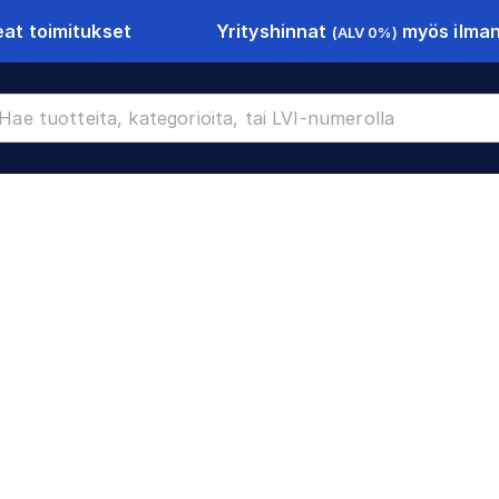
Yrityshinnat
myös ilman 
at toimitukset
(ALV 0%)
677