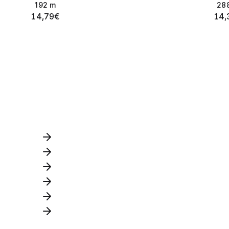
192
m
28
14,79
€
14,