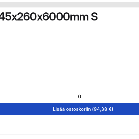
so 45x260x6000mm S
Lisää ostoskoriin
(
94,38
€)