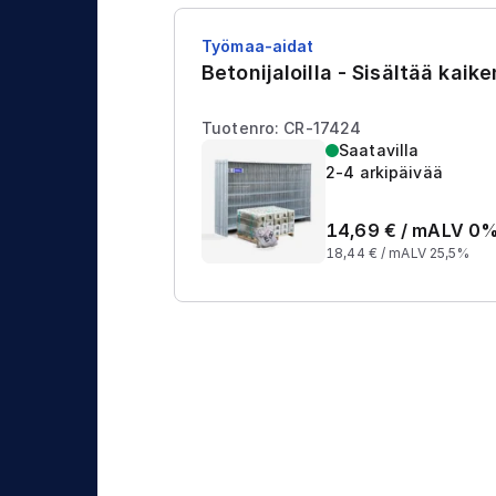
Työmaa-aidat
Betonijaloilla - Sisältää kaik
Tuotenro: CR-17424
Saatavilla
2-4 arkipäivää
14,69
€ /
m
ALV 0
18,44
€ /
m
ALV 25,5%