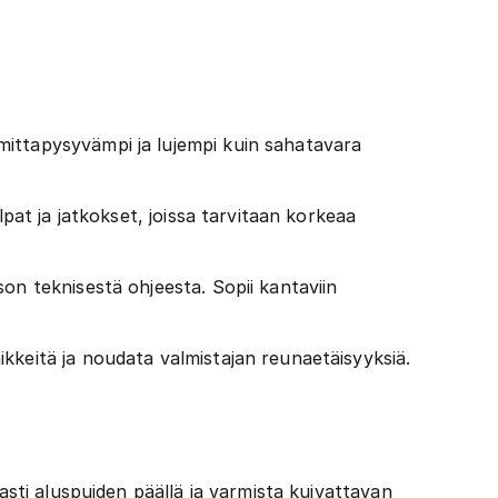
ittapysyvämpi ja lujempi kuin sahatavara
lpat ja jatkokset, joissa tarvitaan korkeaa
n teknisestä ohjeesta. Sopii kantaviin
kkeitä ja noudata valmistajan reunaetäisyyksiä.
asti aluspuiden päällä ja varmista kuivattavan