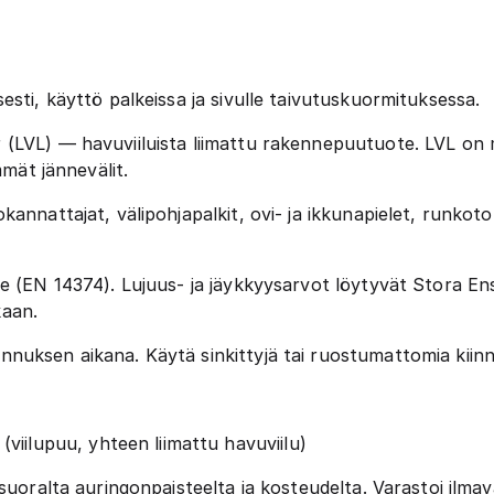
sti, käyttö palkeissa ja sivulle taivutuskuormituksessa.
LVL) — havuviiluista liimattu rakennepuutuote. LVL on m
mmät jännevälit.
kannattajat, välipohjapalkit, ovi- ja ikkunapielet, runkoto
(EN 14374). Lujuus- ja jäykkyysarvot löytyvät Stora Enso
kaan.
nuksen aikana. Käytä sinkittyjä tai ruostumattomia kiinni
iilupuu, yhteen liimattu havuviilu)
uoralta auringonpaisteelta ja kosteudelta. Varastoi ilmav