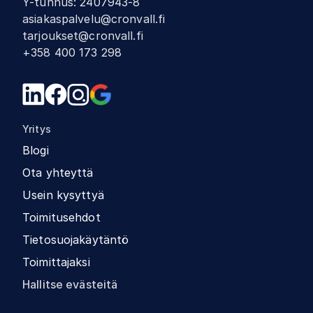
Y-tunnus
:
2407943-8
asiakaspalvelu@cronvall.fi
tarjoukset@cronvall.fi
+358 400 173 298
Yritys
Blogi
Ota yhteyttä
Usein kysyttyä
Toimitusehdot
Tietosuojakäytäntö
Toimittajaksi
Hallitse evästeitä