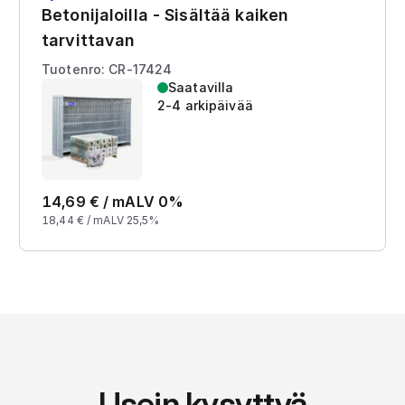
Betonijaloilla - Sisältää kaiken
tarvittavan
Tuotenro: CR-17424
Saatavilla
2-4 arkipäivää
14,69
€ /
m
ALV 0%
18,44
€ /
m
ALV 25,5%
Usein kysyttyä