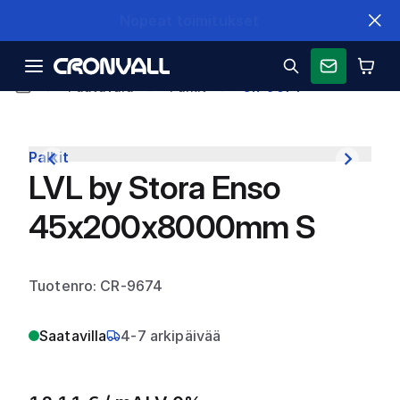
Nopeat toimitukset
Puutavara
Palkit
CR-9674
Palkit
LVL by Stora Enso
45x200x8000mm S
Tuotenro: CR-9674
Saatavilla
4-7 arkipäivää