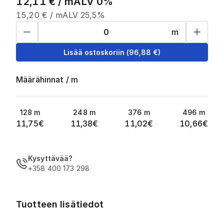
12,11
€ /
m
ALV 0%
15,20
€ /
m
ALV 25,5%
m
Lisää ostoskoriin
(
96,88
€)
Määrähinnat
/
m
128
m
248
m
376
m
496
m
11,75
€
11,38
€
11,02
€
10,66
€
Kysyttävää?
+358 400 173 298
Tuotteen lisätiedot