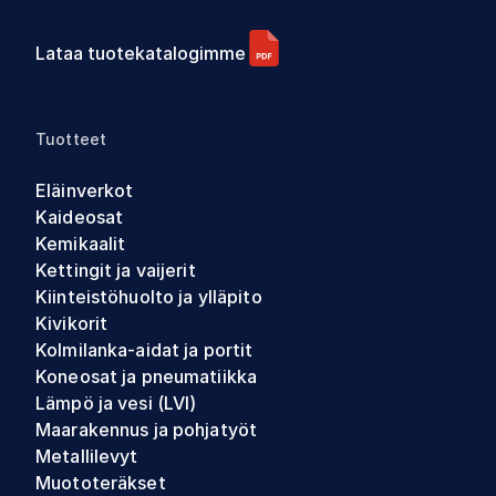
Lataa tuotekatalogimme
Tuotteet
Eläinverkot
Kaideosat
Kemikaalit
Kettingit ja vaijerit
Kiinteistöhuolto ja ylläpito
Kivikorit
Kolmilanka-aidat ja portit
Koneosat ja pneumatiikka
Lämpö ja vesi (LVI)
Maarakennus ja pohjatyöt
Metallilevyt
Muototeräkset