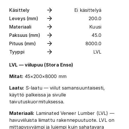
Käsittely
Ei käsittelyä
Leveys (mm)
200.0
Materiaali
Kuusi
Paksuus (mm)
45.0
Pituus (mm)
8000.0
Tyyppi
LVL
LVL — viilupuu (Stora Enso)
Mitat:
45×200×8000 mm
Laatu:
S-laatu — viilut samansuuntaisesti,
käyttö palkeissa ja sivulle
taivutuskuormituksessa.
Materiaali:
Laminated Veneer Lumber (LVL) —
havuviiluista liimattu rakennepuutuote. LVL on
mittapysyvämpi ja lujempi kuin sahatavara