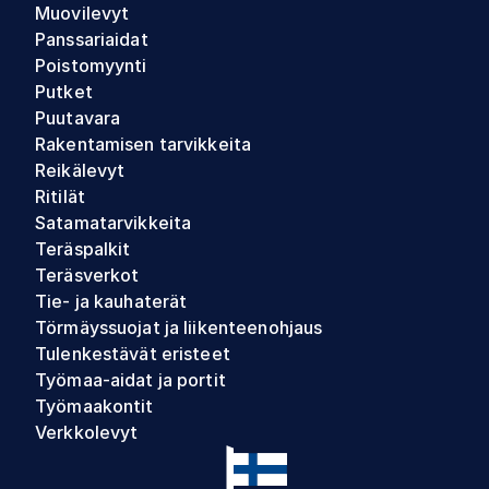
Muovilevyt
Panssariaidat
Poistomyynti
Putket
Puutavara
Rakentamisen tarvikkeita
Reikälevyt
Ritilät
Satamatarvikkeita
Teräspalkit
Teräsverkot
Tie- ja kauhaterät
Törmäyssuojat ja liikenteenohjaus
Tulenkestävät eristeet
Työmaa-aidat ja portit
Työmaakontit
Verkkolevyt