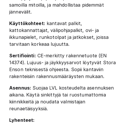
samoilla mitoilla, ja mahdollistaa pidemmät
jännevälit.
Käyttökohteet:
kantavat palkit,
kattokannattajat, välipohjapalkit, ovi- ja
ikkunapielet, runkotolpat ja jatkokset, joissa
tarvitaan korkeaa lujuutta.
Sertifiointi:
CE-merkitty rakennetuote (EN
14374). Lujuus- ja jäykkyysarvot löytyvät Stora
Enson teknisestä ohjeesta. Sopii kantaviin
rakenteisiin rakennusmääräysten mukaan.
Asennus:
Suojaa LVL kosteudelta asennuksen
aikana. Käytä sinkittyjä tai ruostumattomia
kiinnikkeitä ja noudata valmistajan
reunaetäisyyksiä.
Lyhenteet: