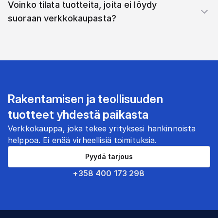
Voinko tilata tuotteita, joita ei löydy
suoraan verkkokaupasta?
Rakentamisen ja teollisuuden
tuotteet yhdestä paikasta
Verkkokauppa, joka tekee yrityksesi hankinnoista
helppoa. Ei enää virheellisiä toimituksia.
Pyydä tarjous
+358 400 173 298