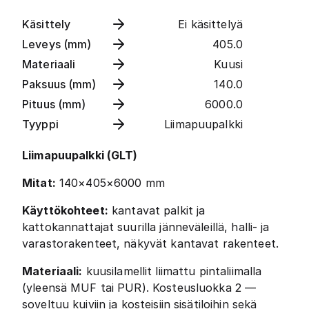
Käsittely
Ei käsittelyä
Leveys (mm)
405.0
Materiaali
Kuusi
Paksuus (mm)
140.0
Pituus (mm)
6000.0
Tyyppi
Liimapuupalkki
Liimapuupalkki (GLT)
Mitat:
140×405×6000 mm
Käyttökohteet:
kantavat palkit ja
kattokannattajat suurilla jänneväleillä, halli- ja
varastorakenteet, näkyvät kantavat rakenteet.
Materiaali:
kuusilamellit liimattu pintaliimalla
(yleensä MUF tai PUR). Kosteusluokka 2 —
soveltuu kuiviin ja kosteisiin sisätiloihin sekä