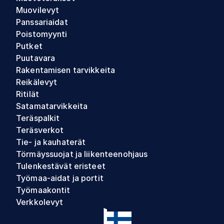
Muovilevyt
Panssariaidat
Poistomyynti
Putket
Puutavara
Rakentamisen tarvikkeita
Reikälevyt
Ritilät
Satamatarvikkeita
Teräspalkit
Teräsverkot
Tie- ja kauhaterät
Törmäyssuojat ja liikenteenohjaus
Tulenkestävät eristeet
Työmaa-aidat ja portit
Työmaakontit
Verkkolevyt