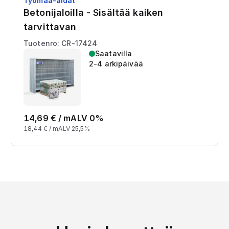
Työmaa-aidat
Betonijaloilla - Sisältää kaiken
tarvittavan
Tuotenro: CR-17424
Saatavilla
2-4 arkipäivää
14,69
€ /
m
ALV 0%
18,44
€ /
m
ALV 25,5%