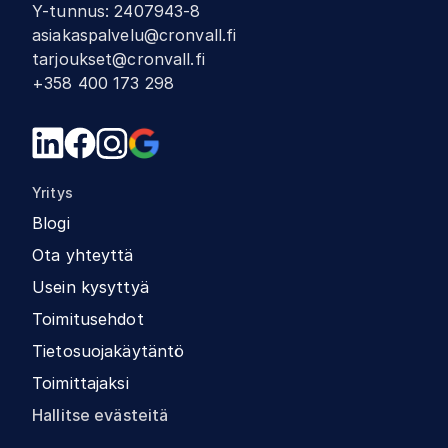
Y-tunnus
:
2407943-8
asiakaspalvelu@cronvall.fi
tarjoukset@cronvall.fi
+358 400 173 298
Yritys
Blogi
Ota yhteyttä
Usein kysyttyä
Toimitusehdot
Tietosuojakäytäntö
Toimittajaksi
Hallitse evästeitä