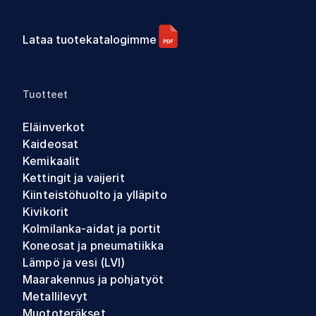
Lataa tuotekatalogimme
Tuotteet
Eläinverkot
Kaideosat
Kemikaalit
Kettingit ja vaijerit
Kiinteistöhuolto ja ylläpito
Kivikorit
Kolmilanka-aidat ja portit
Koneosat ja pneumatiikka
Lämpö ja vesi (LVI)
Maarakennus ja pohjatyöt
Metallilevyt
Muototeräkset