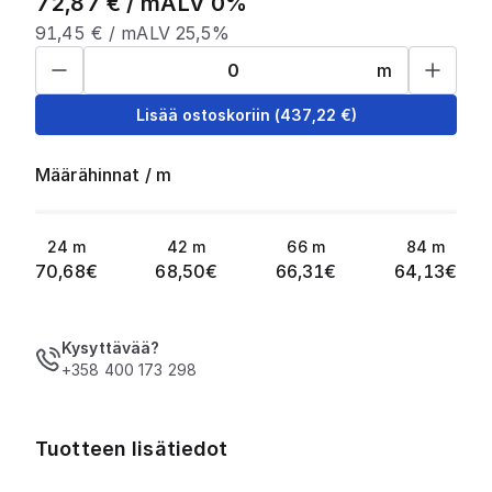
72,87
€ /
m
ALV 0%
91,45
€ /
m
ALV 25,5%
m
Lisää ostoskoriin
(
437,22
€)
Määrähinnat
/
m
24
m
42
m
66
m
84
m
70,68
€
68,50
€
66,31
€
64,13
€
Kysyttävää?
+358 400 173 298
Tuotteen lisätiedot