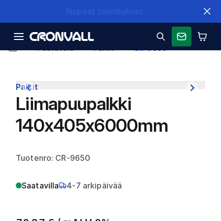
Nopeat toimitukset
Puutavara
Palkit
CR-9650
Palkit
Liimapuupalkki
140x405x6000mm
Tuotenro: CR-9650
Saatavilla
4-7 arkipäivää