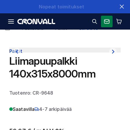
Nopeat toimitukset
Puutavara
Palkit
CR-9648
Palkit
Liimapuupalkki
140x315x8000mm
Tuotenro: CR-9648
Saatavilla
4-7 arkipäivää