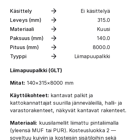
Käsittely
Ei käsittelyä
Leveys (mm)
315.0
Materiaali
Kuusi
Paksuus (mm)
140.0
Pituus (mm)
8000.0
Tyyppi
Liimapuupalkki
Liimapuupalkki (GLT)
Mitat:
140×315×8000 mm
Käyttökohteet:
kantavat palkit ja
kattokannattajat suurilla jänneväleillä, halli- ja
varastorakenteet, näkyvät kantavat rakenteet.
Materiaali:
kuusilamellit liimattu pintaliimalla
(yleensä MUF tai PUR). Kosteusluokka 2 —
soveltuu kuiviin ja kosteisiin sisätiloihin sekä