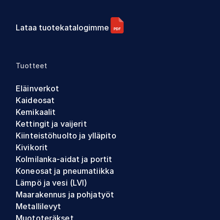
Lataa tuotekatalogimme
Tuotteet
Eläinverkot
Kaideosat
Kemikaalit
Kettingit ja vaijerit
Kiinteistöhuolto ja ylläpito
Kivikorit
Kolmilanka-aidat ja portit
Koneosat ja pneumatiikka
Lämpö ja vesi (LVI)
Maarakennus ja pohjatyöt
Metallilevyt
Muototeräkset