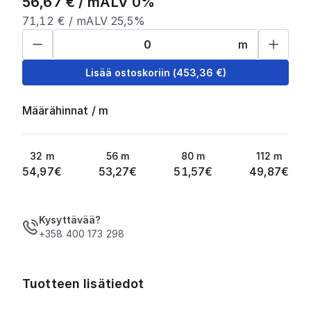
56,67
€ /
m
ALV 0%
71,12
€ /
m
ALV 25,5%
m
Lisää ostoskoriin
(
453,36
€)
Määrähinnat
/
m
32
m
56
m
80
m
112
m
54,97
€
53,27
€
51,57
€
49,87
€
Kysyttävää?
+358 400 173 298
Tuotteen lisätiedot