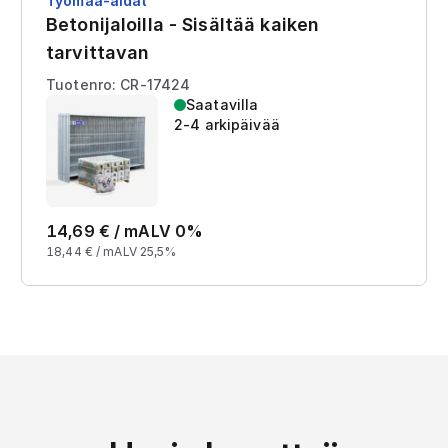
Työmaa-aidat
Betonijaloilla - Sisältää kaiken
tarvittavan
Tuotenro: CR-17424
Saatavilla
2-4 arkipäivää
14,69
€ /
m
ALV 0%
18,44
€ /
m
ALV 25,5%