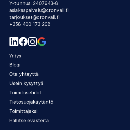
Y-tunnus
:
2407943-8
asiakaspalvelu@cronvall.fi
tarjoukset@cronvall.fi
+358 400 173 298
Yritys
Blogi
Ota yhteyttä
Usein kysyttyä
Toimitusehdot
Tietosuojakäytäntö
Toimittajaksi
Hallitse evästeitä