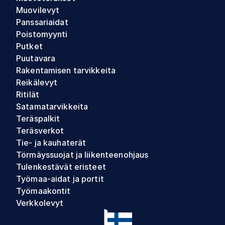
Muovilevyt
Panssariaidat
Poistomyynti
Putket
Puutavara
Rakentamisen tarvikkeita
Reikälevyt
Ritilät
Satamatarvikkeita
Teräspalkit
Teräsverkot
Tie- ja kauhaterät
Törmäyssuojat ja liikenteenohjaus
Tulenkestävät eristeet
Työmaa-aidat ja portit
Työmaakontit
Verkkolevyt