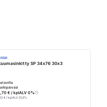
tilät
RS
 kuumasinkitty SP 34x76 30x3
R
Tu
2
atavilla
arkipäivää
,70
€ /
kpl
ALV 0%
52
€ /
kpl
ALV 25,5%