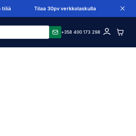
tiliä
Tilaa 30pv verkkolaskulla
+358 400 173 298