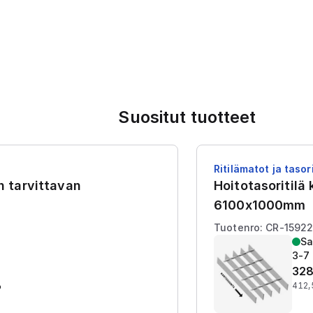
Suositut tuotteet
Ritilämatot ja tasori
en tarvittavan
Hoitotasoritilä
6100x1000mm
Tuotenro: CR-1592
Sa
3-7 
328
%
412,