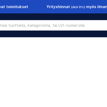
Yrityshinnat
myös ilman 
at toimitukset
(ALV 0%)
647