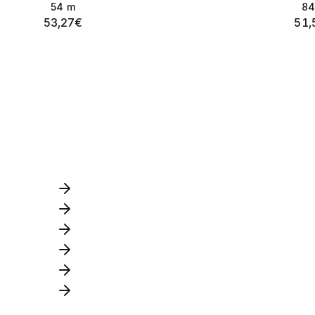
54
m
84
53,27
€
51,