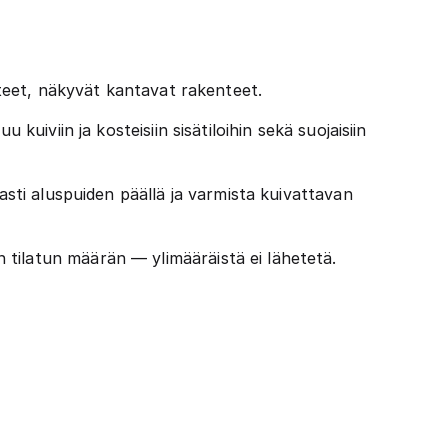
enteet, näkyvät kantavat rakenteet.
kuiviin ja kosteisiin sisätiloihin sekä suojaisiin
asti aluspuiden päällä ja varmista kuivattavan
tilatun määrän — ylimääräistä ei lähetetä.