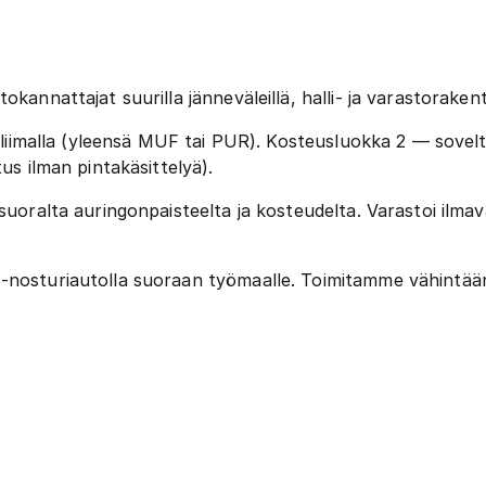
tokannattajat suurilla jänneväleillä, halli- ja varastorak
aliimalla (yleensä MUF tai PUR). Kosteusluokka 2 — soveltuu 
us ilman pintakäsittelyä).
uoralta auringonpaisteelta ja kosteudelta. Varastoi ilmav
nosturiautolla suoraan työmaalle. Toimitamme vähintään 