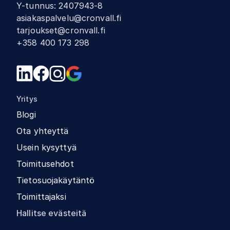
Y-tunnus
:
2407943-8
asiakaspalvelu@cronvall.fi
tarjoukset@cronvall.fi
+358 400 173 298
Yritys
Blogi
Ota yhteyttä
Usein kysyttyä
Toimitusehdot
Tietosuojakäytäntö
Toimittajaksi
Hallitse evästeitä