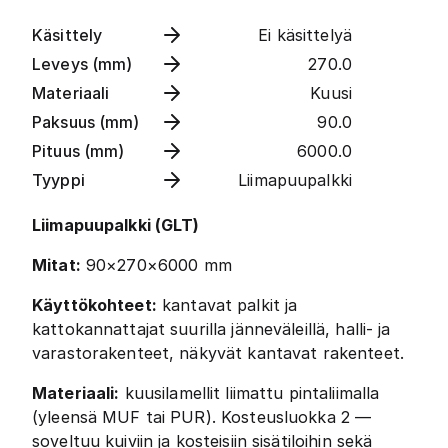
Käsittely
Ei käsittelyä
Leveys (mm)
270.0
Materiaali
Kuusi
Paksuus (mm)
90.0
Pituus (mm)
6000.0
Tyyppi
Liimapuupalkki
Liimapuupalkki (GLT)
Mitat:
90×270×6000 mm
Käyttökohteet:
kantavat palkit ja
kattokannattajat suurilla jänneväleillä, halli- ja
varastorakenteet, näkyvät kantavat rakenteet.
Materiaali:
kuusilamellit liimattu pintaliimalla
(yleensä MUF tai PUR). Kosteusluokka 2 —
soveltuu kuiviin ja kosteisiin sisätiloihin sekä