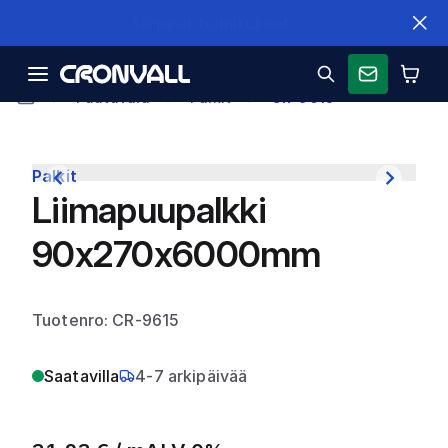
Nopeat toimitukset
Puutavara
Palkit
CR-9615
Palkit
Liimapuupalkki
90x270x6000mm
Tuotenro: CR-9615
Saatavilla
4-7 arkipäivää