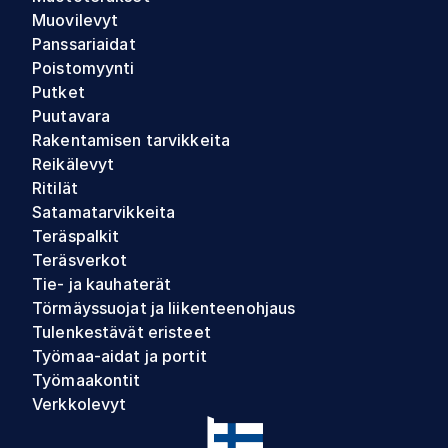
Muovilevyt
Panssariaidat
Poistomyynti
Putket
Puutavara
Rakentamisen tarvikkeita
Reikälevyt
Ritilät
Satamatarvikkeita
Teräspalkit
Teräsverkot
Tie- ja kauhaterät
Törmäyssuojat ja liikenteenohjaus
Tulenkestävät eristeet
Työmaa-aidat ja portit
Työmaakontit
Verkkolevyt