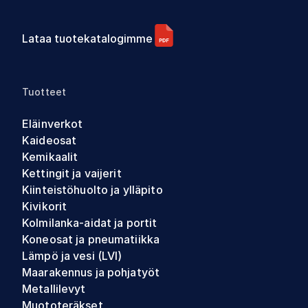
Lataa tuotekatalogimme
Tuotteet
Eläinverkot
Kaideosat
Kemikaalit
Kettingit ja vaijerit
Kiinteistöhuolto ja ylläpito
Kivikorit
Kolmilanka-aidat ja portit
Koneosat ja pneumatiikka
Lämpö ja vesi (LVI)
Maarakennus ja pohjatyöt
Metallilevyt
Muototeräkset