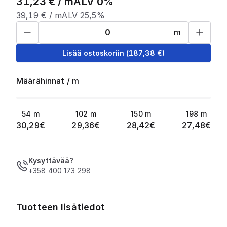
31,23
€ /
m
ALV 0%
39,19
€ /
m
ALV 25,5%
m
Lisää ostoskoriin
(
187,38
€)
Määrähinnat
/
m
54
m
102
m
150
m
198
m
30,29
€
29,36
€
28,42
€
27,48
€
Kysyttävää?
+358 400 173 298
Tuotteen lisätiedot