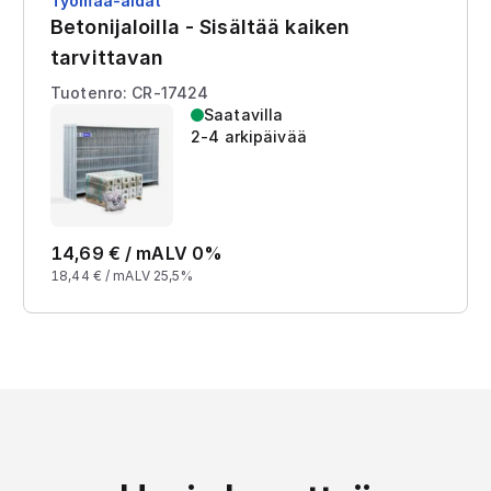
Työmaa-aidat
Betonijaloilla - Sisältää kaiken
tarvittavan
Tuotenro: CR-17424
Saatavilla
2-4 arkipäivää
14,69
€ /
m
ALV 0%
18,44
€ /
m
ALV 25,5%