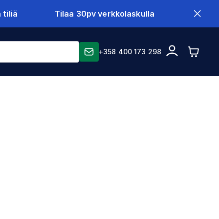
tiliä
Tilaa 30pv verkkolaskulla
+358 400 173 298