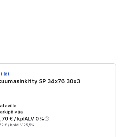
tilät
RS
 kuumasinkitty SP 34x76 30x3
R
Tu
2
atavilla
arkipäivää
,70
€ /
kpl
ALV 0%
52
€ /
kpl
ALV 25,5%