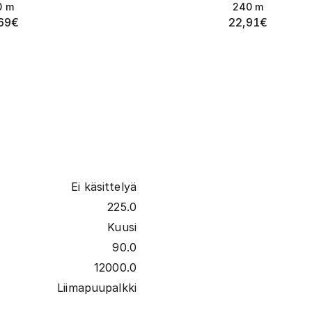
0
m
240
m
69
€
22,91
€
Ei käsittelyä
225.0
Kuusi
90.0
12000.0
Liimapuupalkki