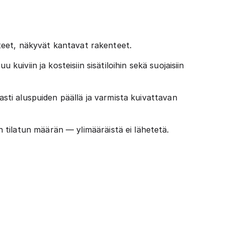
enteet, näkyvät kantavat rakenteet.
kuiviin ja kosteisiin sisätiloihin sekä suojaisiin
asti aluspuiden päällä ja varmista kuivattavan
tilatun määrän — ylimääräistä ei lähetetä.