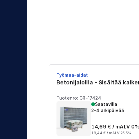
j
t
a
u
s
Työmaa-aidat
Betonijaloilla - Sisältää kaik
Tuotenro: CR-17424
Saatavilla
2-4 arkipäivää
14,69
€ /
m
ALV 0
18,44
€ /
m
ALV 25,5%