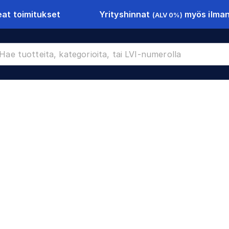
Yrityshinnat
myös ilman 
at toimitukset
(ALV 0%)
611