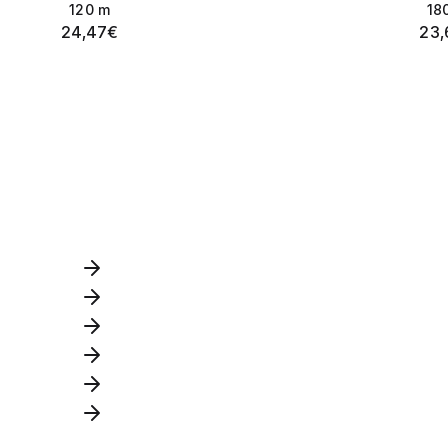
120
m
18
24,47
€
23,