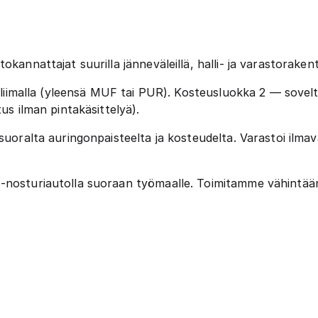
tokannattajat suurilla jänneväleillä, halli- ja varastorak
aliimalla (yleensä MUF tai PUR). Kosteusluokka 2 — soveltuu 
us ilman pintakäsittelyä).
uoralta auringonpaisteelta ja kosteudelta. Varastoi ilmav
nosturiautolla suoraan työmaalle. Toimitamme vähintään 