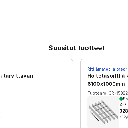
Suositut tuotteet
Ritilämatot ja tasori
en tarvittavan
Hoitotasoritilä
6100x1000mm
Tuotenro: CR-1592
Sa
3-7 
328
%
412,