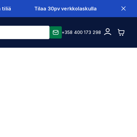
tiliä
Tilaa 30pv verkkolaskulla
+358 400 173 298