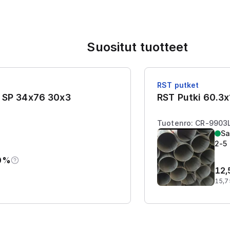
Suositut tuotteet
RST putket
y SP 34x76 30x3
RST Putki 60.
Tuotenro: CR-9903
Sa
2-5 
0%
12,
15,7