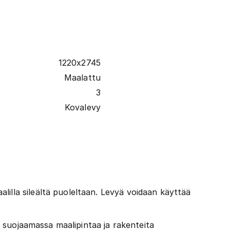
1220x2745
Maalattu
3
Kovalevy
illa sileältä puoleltaan. Levyä voidaan käyttää
ka suojaamassa maalipintaa ja rakenteita