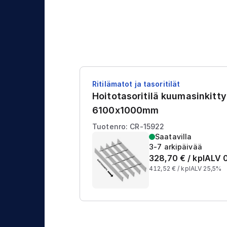
j
t
a
u
s
Ritilämatot ja tasoritilät
Hoitotasoritilä kuumasinkitt
6100x1000mm
Tuotenro: CR-15922
Saatavilla
3-7 arkipäivää
328,70
€ /
kpl
ALV 
412,52
€ /
kpl
ALV 25,5%