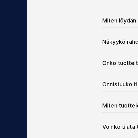
Miten löydän 
Näkyykö rahd
Onko tuotteit
Onnistuuko t
Miten tuotte
Voinko tilata