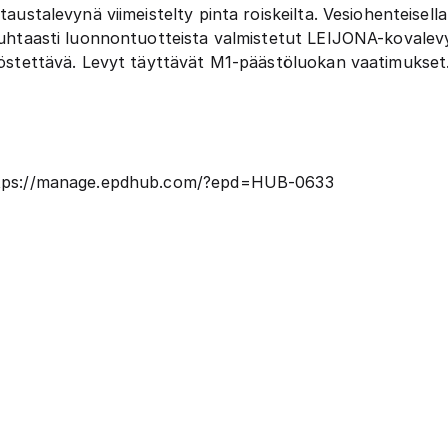
taustalevynä viimeistelty pinta roiskeilta. Vesiohenteisella
Puhtaasti luonnontuotteista valmistetut LEIJONA-kovalevyt
työstettävä. Levyt täyttävät M1-päästöluokan vaatimukset
tps://manage.epdhub.com/?epd=HUB-0633