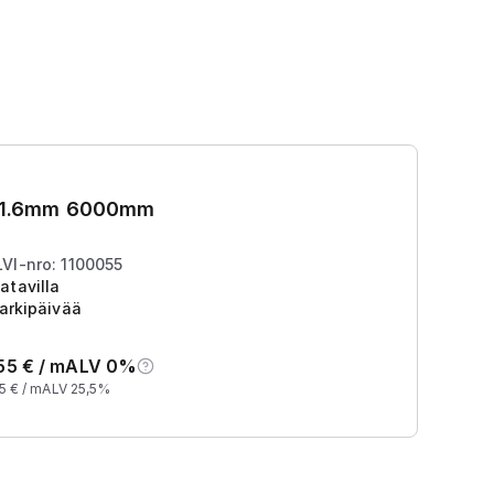
Hi
3x1.6mm 6000mm
K
LVI-nro: 1100055
Tu
atavilla
arkipäivää
55
€ /
m
ALV 0%
5
€ /
m
ALV 25,5%