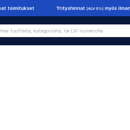
Yrityshinnat
myös ilman 
at toimitukset
(ALV 0%)
CR-9593