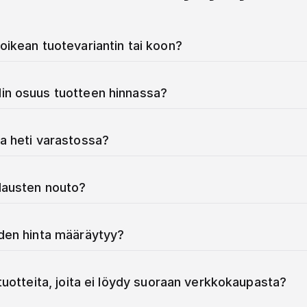
oikean tuotevariantin tai koon?
in osuus tuotteen hinnassa?
a heti varastossa?
ilausten nouto?
iden hinta määräytyy?
 tuotteita, joita ei löydy suoraan verkkokaupasta?