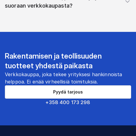
suoraan verkkokaupasta?
Rakentamisen ja teollisuuden
tuotteet yhdestä paikasta
Verkkokauppa, joka tekee yrityksesi hankinnoista
helppoa. Ei enää virheellisiä toimituksia.
Pyydä tarjous
+358 400 173 298