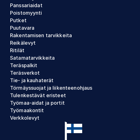
Panssariaidat
Poistomyynti
Putket
Puutavara
Rakentamisen tarvikkeita
Reikälevyt
Ritilät
Satamatarvikkeita
Teräspalkit
Teräsverkot
Tie- ja kauhaterät
Törmäyssuojat ja liikenteenohjaus
Tulenkestävät eristeet
Työmaa-aidat ja portit
Työmaakontit
Verkkolevyt