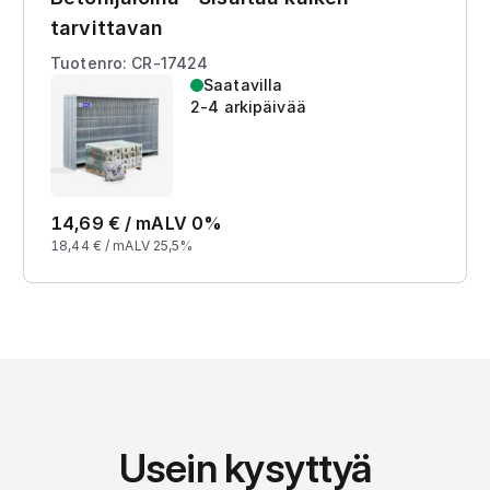
tarvittavan
Tuotenro: CR-17424
Saatavilla
2-4 arkipäivää
14,69
€ /
m
ALV 0%
18,44
€ /
m
ALV 25,5%
Usein kysyttyä