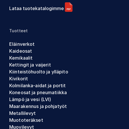
Lataa tuotekatalogimme
Tuotteet
Eläinverkot
Kaideosat
Kemikaalit
Kettingit ja vaijerit
Kiinteistöhuolto ja ylläpito
Kivikorit
Kolmilanka-aidat ja portit
Koneosat ja pneumatiikka
Lämpö ja vesi (LVI)
Maarakennus ja pohjatyöt
Metallilevyt
Muototeräkset
Muovilevyt