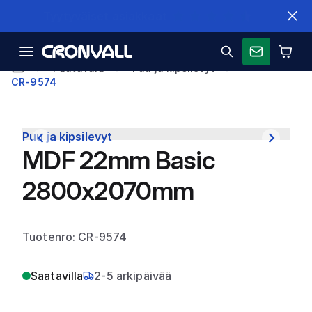
Nopeat toimitukset
Puutavara
Puu ja kipsilevyt
CR-9574
Puu ja kipsilevyt
MDF 22mm Basic
2800x2070mm
Tuotenro: CR-9574
Saatavilla
2-5 arkipäivää