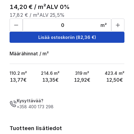
14,20
€ /
m²
ALV 0%
17,82
€ /
m²
ALV 25,5%
m²
Lisää ostoskoriin
(
82,36
€)
Määrähinnat
/
m²
110.2
m²
214.6
m²
319
m²
423.4
m²
13,77
€
13,35
€
12,92
€
12,50
€
Kysyttävää?
+358 400 173 298
Tuotteen lisätiedot