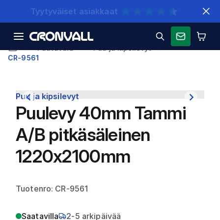
Nopeat toimitukset
Puutavara
Puu ja kipsilevyt
CR-9561
Puu ja kipsilevyt
Puulevy 40mm Tammi
A/B pitkäsäleinen
1220x2100mm
Tuotenro: CR-9561
Saatavilla
2-5 arkipäivää