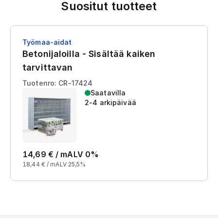
Suositut tuotteet
Työmaa-aidat
Betonijaloilla - Sisältää kaiken
tarvittavan
Tuotenro: CR-17424
Saatavilla
2-4 arkipäivää
14,69
€ /
m
ALV 0%
18,44
€ /
m
ALV 25,5%