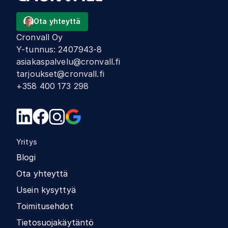
Ota yhteyttä
Cronvall Oy
Y-tunnus
:
2407943-8
asiakaspalvelu@cronvall.fi
tarjoukset@cronvall.fi
+358 400 173 298
Yritys
Blogi
Ota yhteyttä
Usein kysyttyä
Toimitusehdot
Tietosuojakäytäntö