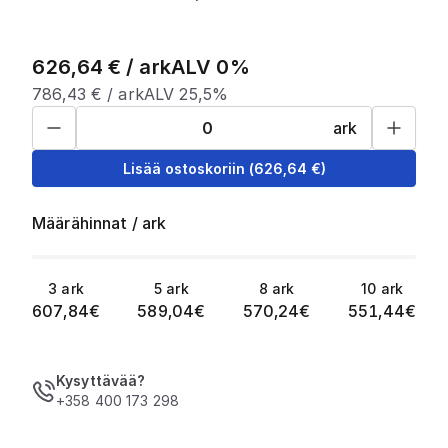
626,64
€ /
ark
ALV 0%
786,43
€ /
ark
ALV 25,5%
ark
Lisää ostoskoriin
(
626,64
€)
Määrähinnat
/
ark
3
ark
5
ark
8
ark
10
ark
607,84
€
589,04
€
570,24
€
551,44
€
Kysyttävää?
+358 400 173 298