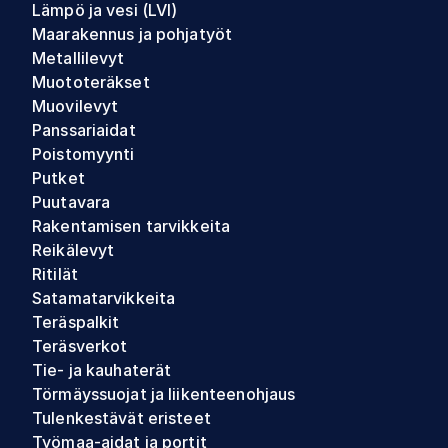
Lämpö ja vesi (LVI)
Maarakennus ja pohjatyöt
Metallilevyt
Muototeräkset
Muovilevyt
Panssariaidat
Poistomyynti
Putket
Puutavara
Rakentamisen tarvikkeita
Reikälevyt
Ritilät
Satamatarvikkeita
Teräspalkit
Teräsverkot
Tie- ja kauhaterät
Törmäyssuojat ja liikenteenohjaus
Tulenkestävät eristeet
Työmaa-aidat ja portit