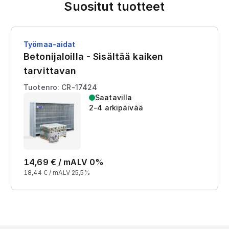
Suositut tuotteet
Työmaa-aidat
Betonijaloilla - Sisältää kaiken
tarvittavan
Tuotenro: CR-17424
Saatavilla
2-4 arkipäivää
14,69
€ /
m
ALV 0%
18,44
€ /
m
ALV 25,5%