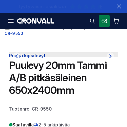
Nopeat toimitukset
Puutavara
Puu ja kipsilevyt
CR-9550
Puu ja kipsilevyt
Puulevy 20mm Tammi
A/B pitkäsäleinen
650x2400mm
Tuotenro: CR-9550
Saatavilla
2-5 arkipäivää