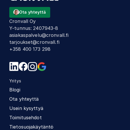
Ota yhteyttä
Cronvall Oy
Y-tunnus
:
2407943-8
asiakaspalvelu@cronvall.fi
tarjoukset@cronvall.fi
+358 400 173 298
Yritys
Blogi
Ota yhteyttä
Usein kysyttyä
Toimitusehdot
Tietosuojakäytäntö