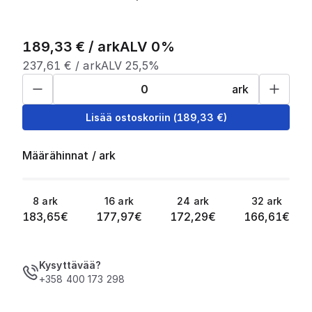
189,33
€ /
ark
ALV 0%
237,61
€ /
ark
ALV 25,5%
ark
Lisää ostoskoriin
(
189,33
€)
Määrähinnat
/
ark
8
ark
16
ark
24
ark
32
ark
183,65
€
177,97
€
172,29
€
166,61
€
Kysyttävää?
+358 400 173 298