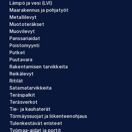
Lämpö ja vesi (LVI)
Maarakennus ja pohjatyöt
Metallilevyt
Muototeräkset
Muovilevyt
Panssariaidat
Poistomyynti
Putket
Puutavara
Rakentamisen tarvikkeita
Reikälevyt
Ritilät
Satamatarvikkeita
Teräspalkit
Teräsverkot
Tie- ja kauhaterät
Törmäyssuojat ja liikenteenohjaus
Tulenkestävät eristeet
Työmaa-aidat ja portit