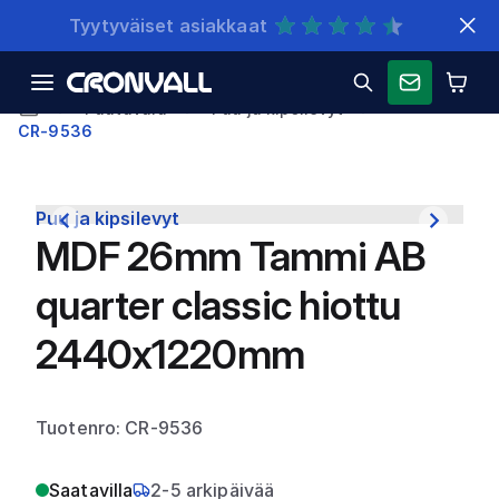
Nopeat toimitukset
Puutavara
Puu ja kipsilevyt
CR-9536
Puu ja kipsilevyt
MDF 26mm Tammi AB
quarter classic hiottu
2440x1220mm
Tuotenro: CR-9536
Saatavilla
2-5 arkipäivää