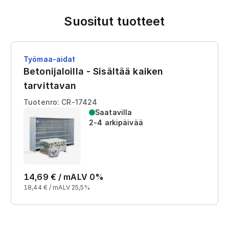
Suositut tuotteet
Työmaa-aidat
Betonijaloilla - Sisältää kaiken
tarvittavan
Tuotenro: CR-17424
Saatavilla
2-4 arkipäivää
14,69
€ /
m
ALV 0%
18,44
€ /
m
ALV 25,5%