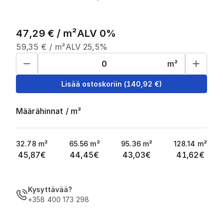
47,29
€ /
m²
ALV 0%
59,35
€ /
m²
ALV 25,5%
m²
Lisää ostoskoriin
(
140,92
€)
Määrähinnat
/
m²
32.78
m²
65.56
m²
95.36
m²
128.14
m²
45,87
€
44,45
€
43,03
€
41,62
€
Kysyttävää?
+358 400 173 298