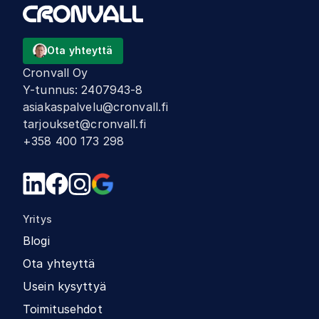
Ota yhteyttä
Cronvall Oy
Y-tunnus
:
2407943-8
asiakaspalvelu@cronvall.fi
tarjoukset@cronvall.fi
+358 400 173 298
Yritys
Blogi
Ota yhteyttä
Usein kysyttyä
Toimitusehdot