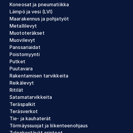
Koneosat ja pneumatiikka
Lämpö ja vesi (LVI)
Maarakennus ja pohjatyöt
Metallilevyt
Muototeräkset
Muovilevyt
Panssariaidat
Poistomyynti
Putket
Puutavara
Rakentamisen tarvikkeita
Reikälevyt
Ritilät
Satamatarvikkeita
Teräspalkit
Teräsverkot
Tie- ja kauhaterät
Törmäyssuojat ja liikenteenohjaus
Tulenkestävät eristeet