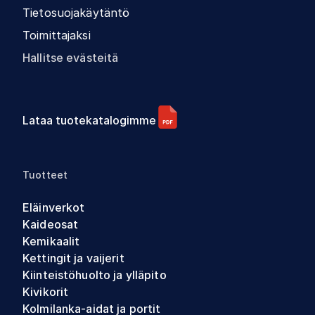
Tietosuojakäytäntö
Toimittajaksi
Hallitse evästeitä
Lataa tuotekatalogimme
Tuotteet
Eläinverkot
Kaideosat
Kemikaalit
Kettingit ja vaijerit
Kiinteistöhuolto ja ylläpito
Kivikorit
Kolmilanka-aidat ja portit