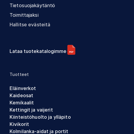
Tietosuojakäytäntö
Toimittajaksi
Hallitse evästeitä
Lataa tuotekatalogimme
Tuotteet
Eläinverkot
Kaideosat
Kemikaalit
Kettingit ja vaijerit
Kiinteistöhuolto ja ylläpito
Kivikorit
Kolmilanka-aidat ja portit