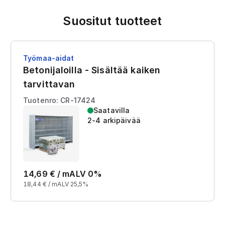
Suositut tuotteet
Työmaa-aidat
Betonijaloilla - Sisältää kaiken
tarvittavan
Tuotenro: CR-17424
Saatavilla
2-4 arkipäivää
14,69
€ /
m
ALV 0%
18,44
€ /
m
ALV 25,5%