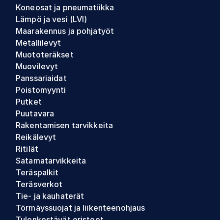
Koneosat ja pneumatiikka
Lämpö ja vesi (LVI)
Maarakennus ja pohjatyöt
Metallilevyt
Muototeräkset
Muovilevyt
Panssariaidat
Poistomyynti
Putket
Puutavara
Rakentamisen tarvikkeita
Reikälevyt
Ritilät
Satamatarvikkeita
Teräspalkit
Teräsverkot
Tie- ja kauhaterät
Törmäyssuojat ja liikenteenohjaus
Tulenkestävät eristeet