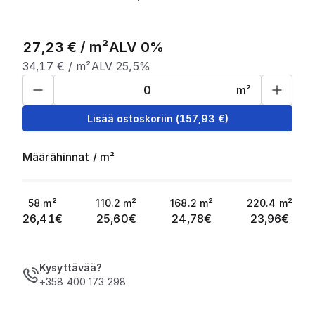
27,23
€ /
m²
ALV 0%
34,17
€ /
m²
ALV 25,5%
m²
Lisää ostoskoriin
(
157,93
€)
Määrähinnat
/
m²
58
m²
110.2
m²
168.2
m²
220.4
m²
26,41
€
25,60
€
24,78
€
23,96
€
Kysyttävää?
+358 400 173 298