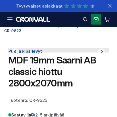
Nopeat toimitukset
Puutavara
Puu ja kipsilevyt
CR-9523
Puu ja kipsilevyt
MDF 19mm Saarni AB
classic hiottu
2800x2070mm
Tuotenro: CR-9523
Saatavilla
2-5 arkipäivää