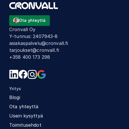
Ota yhteyttä
Cronvall Oy
Y-tunnus
:
2407943-8
asiakaspalvelu@cronvall.fi
tarjoukset@cronvall.fi
+358 400 173 298
Yritys
Blogi
Ota yhteyttä
Usein kysyttyä
Toimitusehdot