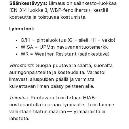
Säänkestävyys:
Liimaus on säänkesto-luokkaa
(EN 314 luokka 3, WBP-fenolihartsi), kestää
kosteutta ja toistuvaa kostumista.
Lyhenteet:
G/III = pintaluokitus (G = sileä, III = vakio)
WISA = UPM:n havuvanerituotemerkki
WR = Weather Resistant (säänkestävä)
Varastointi:
Suojaa puutavara säältä, suoralta
auringonpaisteelta ja kosteudelta. Varastoi
ilmavasti aluspuiden päällä ja varmista
kuivattavan ilman pääsy peitteen alle.
Toimitus:
Puutavara toimitetaan HIAB-
nosturiautolla suoraan työmaalle. Toimitamme
vähintään tilatun määrän — ylimääräistä ei
lähetetä.