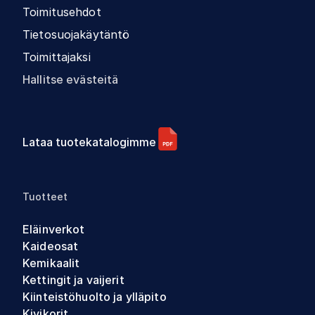
Toimitusehdot
Tietosuojakäytäntö
Toimittajaksi
Hallitse evästeitä
Lataa tuotekatalogimme
Tuotteet
Eläinverkot
Kaideosat
Kemikaalit
Kettingit ja vaijerit
Kiinteistöhuolto ja ylläpito
Kivikorit