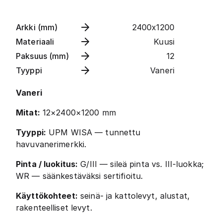
Arkki (mm)
2400x1200
Materiaali
Kuusi
Paksuus (mm)
12
Tyyppi
Vaneri
Vaneri
Mitat:
12×2400×1200 mm
Tyyppi:
UPM WISA — tunnettu
havuvanerimerkki.
Pinta / luokitus:
G/III — sileä pinta vs. III-luokka;
WR — säänkestäväksi sertifioitu.
Käyttökohteet:
seinä- ja kattolevyt, alustat,
rakenteelliset levyt.