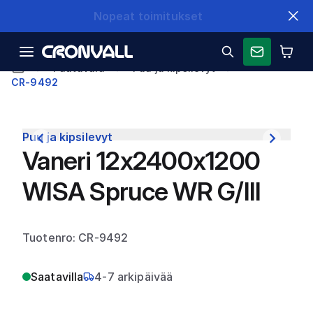
Nopeat toimitukset
Puutavara
Puu ja kipsilevyt
CR-9492
Puu ja kipsilevyt
Vaneri 12x2400x1200
WISA Spruce WR G/III
Tuotenro: CR-9492
Saatavilla
4-7 arkipäivää