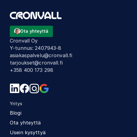
Ota yhteyttä
Cronvall Oy
Y-tunnus
:
2407943-8
asiakaspalvelu@cronvall.fi
tarjoukset@cronvall.fi
+358 400 173 298
Yritys
Blogi
Ota yhteyttä
Usein kysyttyä