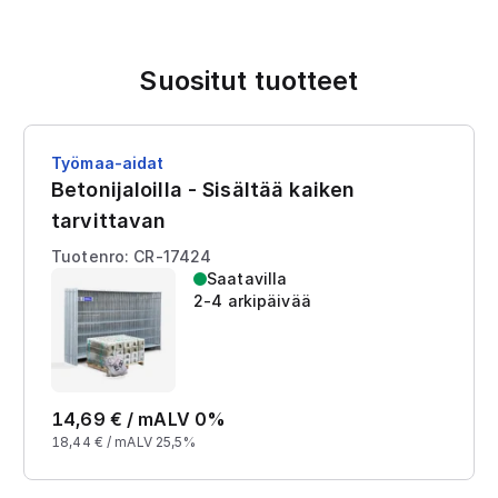
Suositut tuotteet
Työmaa-aidat
Betonijaloilla - Sisältää kaiken
tarvittavan
Tuotenro: CR-17424
Saatavilla
2-4 arkipäivää
14,69
€ /
m
ALV 0%
18,44
€ /
m
ALV 25,5%