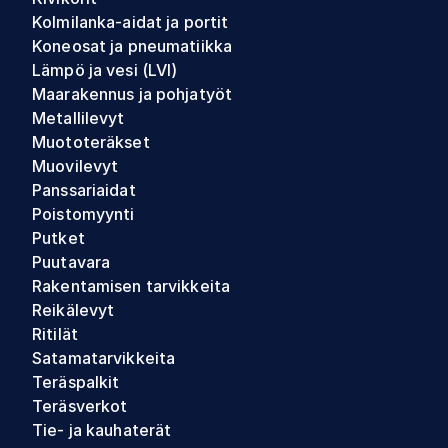
Kolmilanka-aidat ja portit
Koneosat ja pneumatiikka
Lämpö ja vesi (LVI)
Maarakennus ja pohjatyöt
Metallilevyt
Muototeräkset
Muovilevyt
Panssariaidat
Poistomyynti
Putket
Puutavara
Rakentamisen tarvikkeita
Reikälevyt
Ritilät
Satamatarvikkeita
Teräspalkit
Teräsverkot
Tie- ja kauhaterät