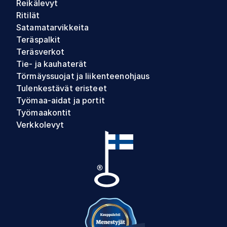
Reikälevyt
Ritilät
Satamatarvikkeita
Teräspalkit
Teräsverkot
Tie- ja kauhaterät
Törmäyssuojat ja liikenteenohjaus
Tulenkestävät eristeet
Työmaa-aidat ja portit
Työmaakontit
Verkkolevyt