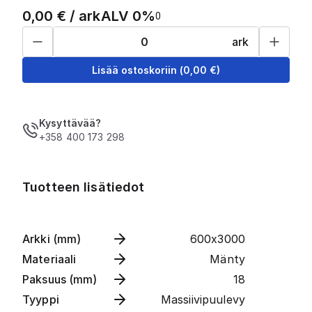
0,00
€ /
ark
ALV 0%
0
ark
Lisää ostoskoriin
(
0,00
€)
Kysyttävää?
+358 400 173 298
Tuotteen lisätiedot
Arkki (mm)
600x3000
Materiaali
Mänty
Paksuus (mm)
18
Tyyppi
Massiivipuulevy