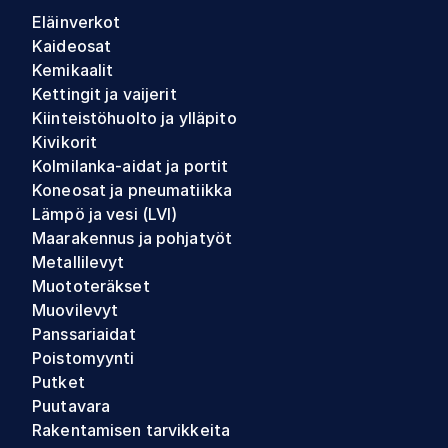
Eläinverkot
Kaideosat
Kemikaalit
Kettingit ja vaijerit
Kiinteistöhuolto ja ylläpito
Kivikorit
Kolmilanka-aidat ja portit
Koneosat ja pneumatiikka
Lämpö ja vesi (LVI)
Maarakennus ja pohjatyöt
Metallilevyt
Muototeräkset
Muovilevyt
Panssariaidat
Poistomyynti
Putket
Puutavara
Rakentamisen tarvikkeita