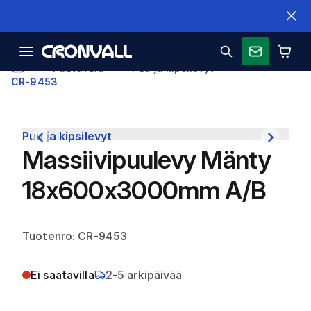
Nopeat toimitukset
Puutavara
Puu ja kipsilevyt
CR-9453
Puu ja kipsilevyt
Massiivipuulevy Mänty
18x600x3000mm A/B
Tuotenro: CR-9453
Ei saatavilla
2-5 arkipäivää