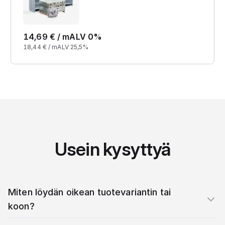
14,69
€ /
m
ALV 0%
18,44
€ /
m
ALV 25,5%
Usein kysyttyä
Miten löydän oikean tuotevariantin tai
koon?