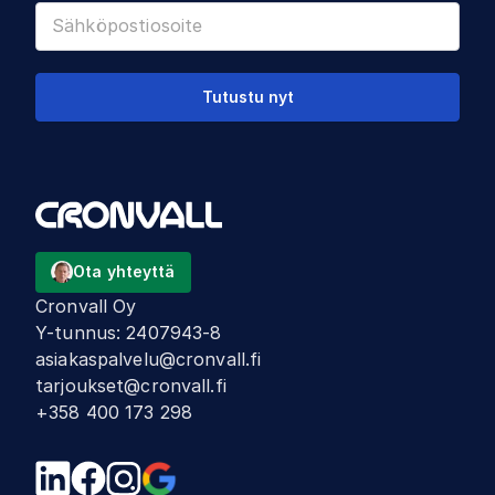
Tutustu nyt
Ota yhteyttä
Cronvall Oy
Y-tunnus
:
2407943-8
asiakaspalvelu@cronvall.fi
tarjoukset@cronvall.fi
+358 400 173 298