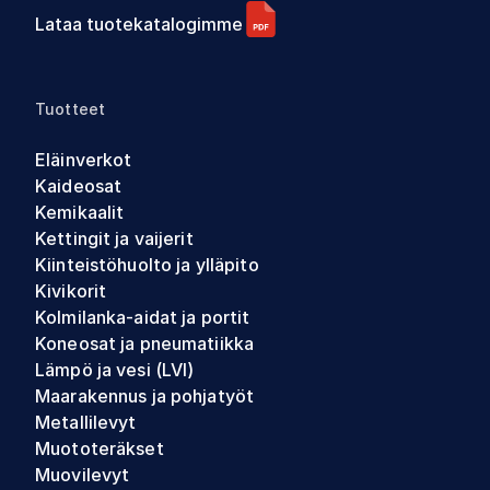
Lataa tuotekatalogimme
Tuotteet
Eläinverkot
Kaideosat
Kemikaalit
Kettingit ja vaijerit
Kiinteistöhuolto ja ylläpito
Kivikorit
Kolmilanka-aidat ja portit
Koneosat ja pneumatiikka
Lämpö ja vesi (LVI)
Maarakennus ja pohjatyöt
Metallilevyt
Muototeräkset
Muovilevyt