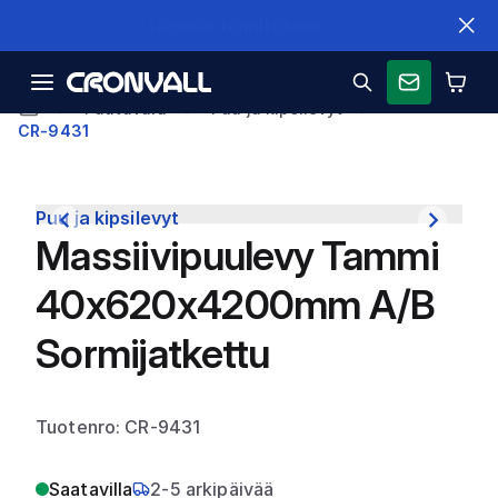
Nopeat toimitukset
Puutavara
Puu ja kipsilevyt
CR-9431
Puu ja kipsilevyt
Massiivipuulevy Tammi
40x620x4200mm A/B
Sormijatkettu
Tuotenro: CR-9431
Saatavilla
2-5 arkipäivää