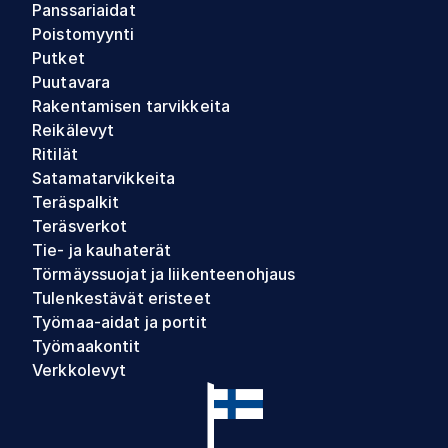
Panssariaidat
Poistomyynti
Putket
Puutavara
Rakentamisen tarvikkeita
Reikälevyt
Ritilät
Satamatarvikkeita
Teräspalkit
Teräsverkot
Tie- ja kauhaterät
Törmäyssuojat ja liikenteenohjaus
Tulenkestävät eristeet
Työmaa-aidat ja portit
Työmaakontit
Verkkolevyt