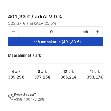
401,33
€ /
ark
ALV 0%
503,67
€ /
ark
ALV 25,5%
ark
Lisää ostoskoriin
(
401,33
€)
Määrähinnat
/
ark
4
ark
8
ark
12
ark
15
ark
389,29
€
377,25
€
365,21
€
353,17
€
Kysyttävää?
+358 400 173 298