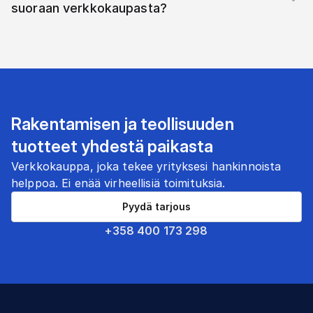
suoraan verkkokaupasta?
Rakentamisen ja teollisuuden
tuotteet yhdestä paikasta
Verkkokauppa, joka tekee yrityksesi hankinnoista
helppoa. Ei enää virheellisiä toimituksia.
Pyydä tarjous
+358 400 173 298