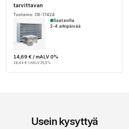
tarvittavan
Tuotenro: CR-17424
Saatavilla
2-4 arkipäivää
14,69
€ /
m
ALV 0%
18,44
€ /
m
ALV 25,5%
Usein kysyttyä