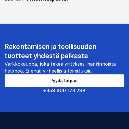
Rakentamisen ja teollisuuden
tuotteet yhdestä paikasta
Verkkokauppa, joka tekee yrityksesi hankinnoista
helppoa. Ei enää virheellisiä toimituksia.
Pyydä tarjous
+358 400 173 298