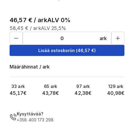
46,57
€ /
ark
ALV 0%
58,45
€ /
ark
ALV 25,5%
ark
Lisää ostoskoriin
(
46,57
€)
Määrähinnat
/
ark
33
ark
65
ark
97
ark
129
ark
45,17
€
43,78
€
42,38
€
40,98
€
Kysyttävää?
+358 400 173 298