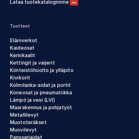
Lataa tuotekatalogimme
Tuotteet
Eläinverkot
Kaideosat
Kemikaalit
Kettingit ja vaijerit
Kiinteistöhuolto ja ylläpito
Kivikorit
Kolmilanka-aidat ja portit
Koneosat ja pneumatiikka
Lämpö ja vesi (LVI)
Maarakennus ja pohjatyöt
Metallilevyt
Muototeräkset
Muovilevyt
Panssariaidat