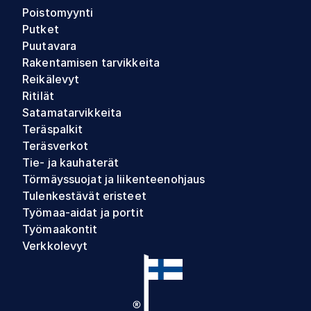
Poistomyynti
Putket
Puutavara
Rakentamisen tarvikkeita
Reikälevyt
Ritilät
Satamatarvikkeita
Teräspalkit
Teräsverkot
Tie- ja kauhaterät
Törmäyssuojat ja liikenteenohjaus
Tulenkestävät eristeet
Työmaa-aidat ja portit
Työmaakontit
Verkkolevyt