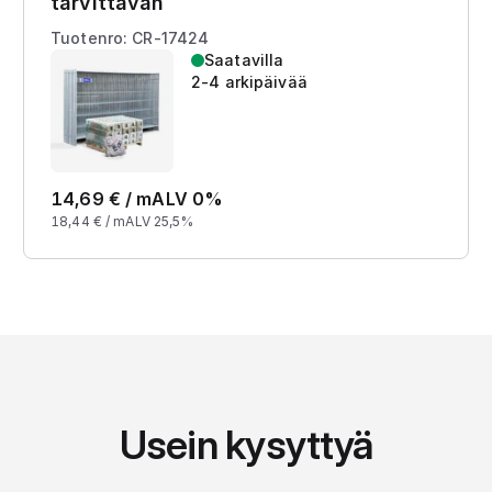
tarvittavan
Tuotenro: CR-17424
Saatavilla
2-4 arkipäivää
14,69
€ /
m
ALV 0%
18,44
€ /
m
ALV 25,5%
Usein kysyttyä