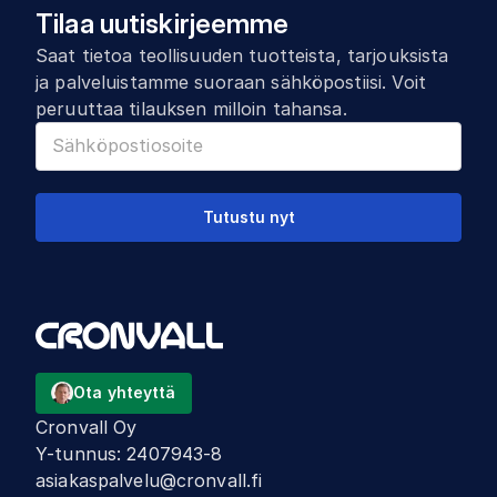
Tilaa uutiskirjeemme
Saat tietoa teollisuuden tuotteista, tarjouksista
ja palveluistamme suoraan sähköpostiisi. Voit
peruuttaa tilauksen milloin tahansa.
Tutustu nyt
Ota yhteyttä
Cronvall Oy
Y-tunnus
:
2407943-8
asiakaspalvelu@cronvall.fi