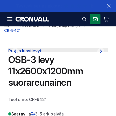
Nopeat toimitukset
Puutavara
Puu ja kipsilevyt
CR-9421
Puu ja kipsilevyt
OSB-3 levy
11x2600x1200mm
suorareunainen
Tuotenro: CR-9421
Saatavilla
3-5 arkipäivää