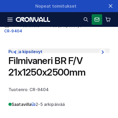
Nopeat toimitukset
Puutavara
Puu ja kipsilevyt
CR-9404
Puu ja kipsilevyt
Filmivaneri BR F/V
21x1250x2500mm
Tuotenro: CR-9404
Saatavilla
2-5 arkipäivää