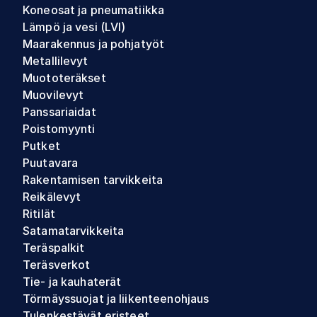
Koneosat ja pneumatiikka
Lämpö ja vesi (LVI)
Maarakennus ja pohjatyöt
Metallilevyt
Muototeräkset
Muovilevyt
Panssariaidat
Poistomyynti
Putket
Puutavara
Rakentamisen tarvikkeita
Reikälevyt
Ritilät
Satamatarvikkeita
Teräspalkit
Teräsverkot
Tie- ja kauhaterät
Törmäyssuojat ja liikenteenohjaus
Tulenkestävät eristeet