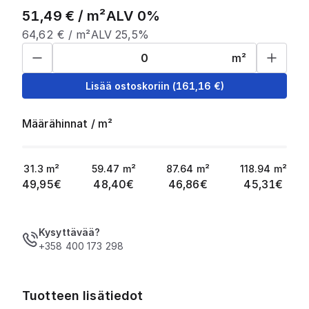
51,49
€ /
m²
ALV 0%
64,62
€ /
m²
ALV 25,5%
m²
Lisää ostoskoriin
(
161,16
€)
Määrähinnat
/
m²
31.3
m²
59.47
m²
87.64
m²
118.94
m²
49,95
€
48,40
€
46,86
€
45,31
€
Kysyttävää?
+358 400 173 298
Tuotteen lisätiedot