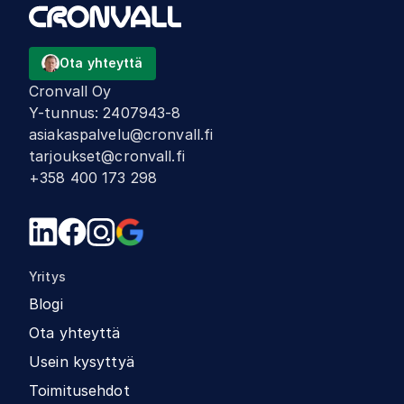
Ota yhteyttä
Cronvall Oy
Y-tunnus
:
2407943-8
asiakaspalvelu@cronvall.fi
tarjoukset@cronvall.fi
+358 400 173 298
Yritys
Blogi
Ota yhteyttä
Usein kysyttyä
Toimitusehdot