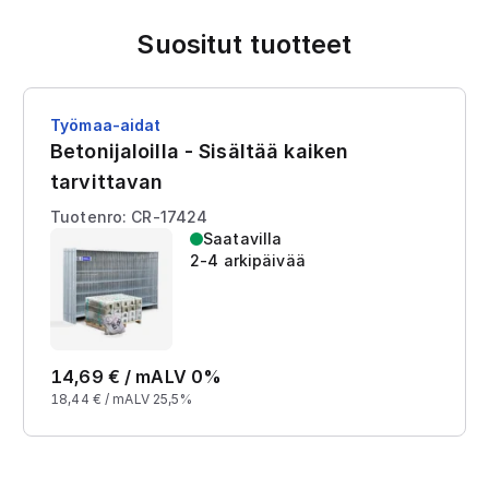
Suositut tuotteet
Työmaa-aidat
Betonijaloilla - Sisältää kaiken
tarvittavan
Tuotenro: CR-17424
Saatavilla
2-4 arkipäivää
14,69
€ /
m
ALV 0%
18,44
€ /
m
ALV 25,5%