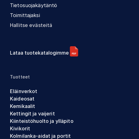
Tietosuojakäytäntö
Toimittajaksi
Hallitse evästeitä
Lataa tuotekatalogimme
Tuotteet
Eläinverkot
Kaideosat
Kemikaalit
Kettingit ja vaijerit
Kiinteistöhuolto ja ylläpito
Kivikorit
Kolmilanka-aidat ja portit