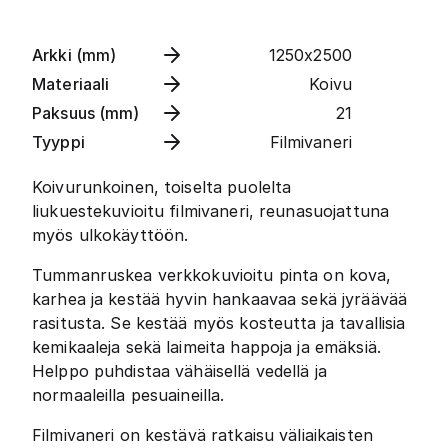
Arkki (mm)
1250x2500
Materiaali
Koivu
Paksuus (mm)
21
Tyyppi
Filmivaneri
Koivurunkoinen, toiselta puolelta
liukuestekuvioitu filmivaneri, reunasuojattuna
myös ulkokäyttöön.
Tummanruskea verkkokuvioitu pinta on kova,
karhea ja kestää hyvin hankaavaa sekä jyräävää
rasitusta. Se kestää myös kosteutta ja tavallisia
kemikaaleja sekä laimeita happoja ja emäksiä.
Helppo puhdistaa vähäisellä vedellä ja
normaaleilla pesuaineilla.
Filmivaneri on kestävä ratkaisu väliaikaisten